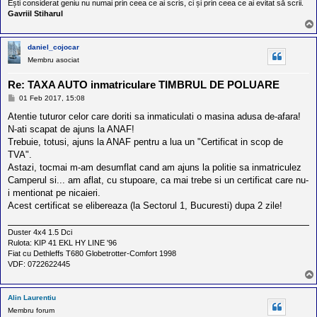
Ești considerat geniu nu numai prin ceea ce ai scris, ci și prin ceea ce ai evitat să scrii.
Gavriil Stiharul
daniel_cojocar
Membru asociat
Re: TAXA AUTO inmatriculare TIMBRUL DE POLUARE
M
01 Feb 2017, 15:08
e
s
Atentie tuturor celor care doriti sa inmaticulati o masina adusa de-afara!
a
N-ati scapat de ajuns la ANAF!
j
Trebuie, totusi, ajuns la ANAF pentru a lua un "Certificat in scop de
TVA".
Astazi, tocmai m-am desumflat cand am ajuns la politie sa inmatriculez
Camperul si... am aflat, cu stupoare, ca mai trebe si un certificat care nu-
i mentionat pe nicaieri.
Acest certificat se elibereaza (la Sectorul 1, Bucuresti) dupa 2 zile!
Duster 4x4 1.5 Dci
Rulota: KIP 41 EKL HY LINE '96
Fiat cu Dethleffs T680 Globetrotter-Comfort 1998
VDF: 0722622445
Alin Laurentiu
Membru forum