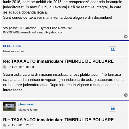
iunie 2016, care se achită din 2013, se recuperează doar prin instanțele
judecătorești în max 6 luni, cu avantajul că se restituie integral, la care
se adaugă dobânda legală.
Sunt curios ce taxă vor mai inventa după alegerile din decembrie!
VW passat TDI 4motion + Hymer Eriba Nova 392
0723909090 e-mail god_guard@yahoo.com
SERGHEIDIN
Membru asociat
Re: TAXA AUTO inmatriculare TIMBRUL DE POLUARE
M
26 Oct 2016, 08:08
e
s
Stiam asta.La una din masini insa,taxa a fost platita acum 4-5 luni,asa
a
ca pana la data intrarii in vigoare (ma indoiesc de asta )recuperare numai
j
cu hotarare judecatoreasca.Dupa intrarea in vigoare a suspendarii ma
intereseaza.
pirvuhoratiu
Membru forum
Re: TAXA AUTO inmatriculare TIMBRUL DE POLUARE
M
26 Oct 2016, 23:31
e