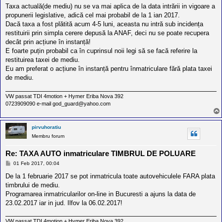
s
Taxa actuală(de mediu) nu se va mai aplica de la data intrării in vigoare a
a
propunerii legislative, adică cel mai probabil de la 1 ian 2017.
j
Dacă taxa a fost plătită acum 4-5 luni, aceasta nu intră sub incidența
restituirii prin simpla cerere depusă la ANAF, deci nu se poate recupera
decât prin acțiune în instanță!
E foarte puțin probabil ca în cuprinsul noii legi să se facă referire la
restituirea taxei de mediu.
Eu am preferat o acțiune în instanță pentru înmatriculare fără plata taxei
de mediu.
VW passat TDI 4motion + Hymer Eriba Nova 392
0723909090 e-mail god_guard@yahoo.com
pirvuhoratiu
Membru forum
Re: TAXA AUTO inmatriculare TIMBRUL DE POLUARE
M
01 Feb 2017, 00:04
e
s
De la 1 februarie 2017 se pot inmatricula toate autovehiculele FARA plata
a
timbrului de mediu.
j
Programarea inmatricularilor on-line in Bucuresti a ajuns la data de
23.02.2017 iar in jud. Ilfov la 06.02.2017!
VW passat TDI 4motion + Hymer Eriba Nova 392