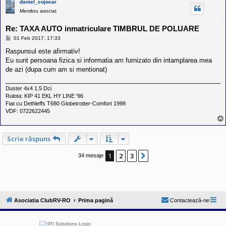
daniel_cojocar
Membru asociat
Re: TAXA AUTO inmatriculare TIMBRUL DE POLUARE
M
01 Feb 2017, 17:33
e
s
Raspunsul este afirmativ!
a
Eu sunt persoana fizica si informatia am furnizato din intamplarea mea
j
de azi (dupa cum am si mentionat)
Duster 4x4 1.5 Dci
Rulota: KIP 41 EKL HY LINE '96
Fiat cu Dethleffs T680 Globetrotter-Comfort 1998
VDF: 0722622445
Scrie răspuns
1
2
3
Următorul
34 mesaje
Asociatia ClubRV-RO
Prima pagină
Contactează-ne