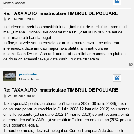
Membru asociat
Re: TAXA AUTO inmatriculare TIMBRUL DE POLUARE
M
25 Oct 2016, 23:16
e
s
Includerea in pretul combustibilului a ,,timbrului de mediu" imi pare mult
a
mai ,,umana".Probabil s-a constatat ca un ,,2 lei la un plin" va aduce
j
mult mai multi bani la buget .
In fine,motivele sau interesele lor nu ma intereseaza ...pe mine ma
intereseaza daca imi dau inapoi taxa platita la inmatricularea
masinii.Daca DA,ok .Asa ar fi corect pt ca altfel ar insemna sa platesc
de doua ori aceeasi taxa,o data cash ..o data cu taraita.
pirvuhoratiu
Membru forum
Re: TAXA AUTO inmatriculare TIMBRUL DE POLUARE
M
26 Oct 2016, 00:18
e
s
Taxa specială pentru autoturisme (1 ianuarie 2007- 30 iunie 2008), taxa
a
de poluare pentru autovehicule (1 iulie 2008-12 ianuarie 2012) sau pentru
j
emisiile poluante (13 ianuarie 2012-14 martie 2013) se pot recupera printr-
o cerere depusă la ANAF și se restituie în termen de cinci ani(20% pe an)
plus dobanda legală.
Timbrul de mediu, declarat nelegal de Curtea Europeană de Justiție în