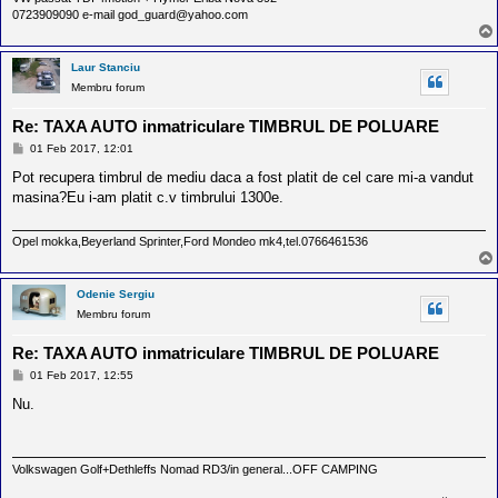
0723909090 e-mail god_guard@yahoo.com
Laur Stanciu
Membru forum
Re: TAXA AUTO inmatriculare TIMBRUL DE POLUARE
M
01 Feb 2017, 12:01
e
s
Pot recupera timbrul de mediu daca a fost platit de cel care mi-a vandut
a
masina?Eu i-am platit c.v timbrului 1300e.
j
Opel mokka,Beyerland Sprinter,Ford Mondeo mk4,tel.0766461536
Odenie Sergiu
Membru forum
Re: TAXA AUTO inmatriculare TIMBRUL DE POLUARE
M
01 Feb 2017, 12:55
e
s
Nu.
a
j
Volkswagen Golf+Dethleffs Nomad RD3/in general...OFF CAMPING