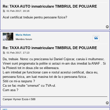
Re: TAXA AUTO inmatriculare TIMBRUL DE POLUARE
M
01 Feb 2017, 16:16
e
s
Acel certificat trebuie pentru persoane fizice?
a
j
Maria Holom
Membru forum
Re: TAXA AUTO inmatriculare TIMBRUL DE POLUARE
M
01 Feb 2017, 17:13
e
s
Da, trebuie. Noroc cu precizarea lui Daniel Cojocar, caruia ii multumesc.
a
Vineri sunt programata la politie si astazi m-am dus imediat la ANAF . Si
j
la Ploiesti tot in doua zile se elibereaza.
L-am intrebat pe functionar care e rostul acestui certificat, daca eu,
persoana fizica, am luat masina tot de la o persoana fizica .
Stiti ce mi-a raspuns ?
Ca se fac multe "smenuri" cu TVA-ul.
Cum asa ?
Camper Hymer Exsis-t 588