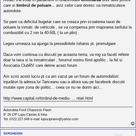
l
o
care si
timbrul de poluare .
. aviz celor care doresc sa inmatriculeze
t
autorulote.
e
s
Se pare ca deficitul bugetar care se creaza prin scoaterea taxei de
i
a
poluare la inmatr. de vehicule , se va compensa prin majorarea tarifului la
u
combustibil cu 2 ron la 40-50L ( la un plin) .
t
o
r
Legea urmeaza sa ajunga la presedintele Iohanis pt. promulgare .
u
l
Daca vom continua cu discutii pe aceasta tema, va rog sa faceti refeire
o
doar la taxa si la inmatriculari , forumul nostru fiind apolitic , la fel si
t
e
Asociatia ClubRV care detine acest forum .
d
i
Am scris acest lucru pt ca am vazut pe un forum de automobilisti
n
R
injurături la adresa lui Tariceanu sau a altora sau pe facebook discutii
o
mutate spre zona de politic... ceea ce nu ne dorim aici...
m
a
http://www.capital.ro/timbrul-de-mediu- ... ntari.html
n
i
a
Autorulota Ford Chausson Flash
IF 26 CIP Lupu Ciprian & Irina
Tel. 0722.227.048 e-mail: lupucipriann@yahoo.com
SERGHEIDIN