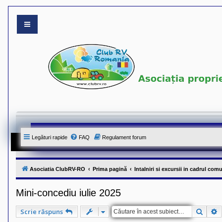
S
i
t
e
-
u
l
o
f
i
c
i
a
l
a
Legături rapide
FAQ
Regulament forum
l
A
s
o
c
Asociatia ClubRV-RO
Prima pagină
Intalniri si excursii in cadrul comu
i
a
t
Mini-concediu iulie 2025
i
e
i
Căuta
C
Scrie răspuns
C