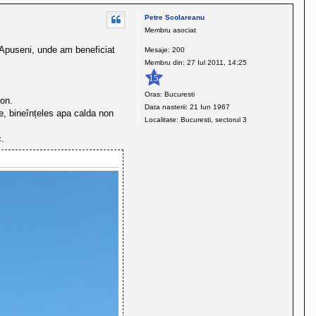
Petre Scolareanu
Membru asociat
i Apuseni, unde am beneficiat
Mesaje:
200
Membru din:
27 Iul 2011, 14:25
15
Oras:
Bucuresti
zon.
Data nasterii:
21 Iun 1967
re, bineînțeles apa calda non
Localitate:
Bucuresti, sectorul 3
c.