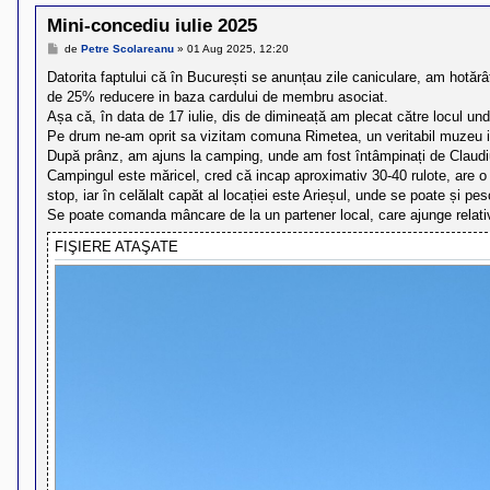
l
u
Mini-concediu iulie 2025
b
R
M
de
Petre Scolareanu
»
01 Aug 2025, 12:20
e
V
s
Datorita faptului că în București se anunțau zile caniculare, am hotă
-
a
c
de 25% reducere in baza cardului de membru asociat.
j
o
Așa că, în data de 17 iulie, dis de dimineață am plecat către locul un
m
Pe drum ne-am oprit sa vizitam comuna Rimetea, un veritabil muzeu in a
u
După prânz, am ajuns la camping, unde am fost întâmpinați de Claudiu ș
n
i
Campingul este măricel, cred că incap aproximativ 30-40 rulote, are o 
t
stop, iar în celălalt capăt al locației este Arieșul, unde se poate și pes
a
Se poate comanda mâncare de la un partener local, care ajunge relat
t
e
FIŞIERE ATAŞATE
a
p
o
s
e
s
o
r
i
l
o
r
d
e
r
u