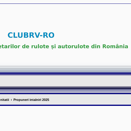
nitatii
Propuneri intalniri 2025
re
ăutare avansată