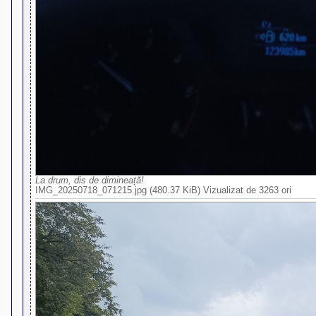
La drum, dis de dimineață!
IMG_20250718_071215.jpg (480.37 KiB) Vizualizat de 3263 ori