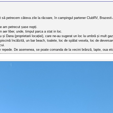
rât să petrecem câteva zile la răcoare, în campingul partener ClubRV, Brazest
de am petrecut șase nopți.
er liber, unde, timpul parca a stat in loc.
i Dana (proprietarii locației), care ne-au sugerat un loc la umbră și mult ga
piscină încălzită, un bar beach, toalete, loc de spălat vesela, loc de deversa
cui.
iv repede. De asemenea, se poate comanda de la vecini brânză, lapte, oua et