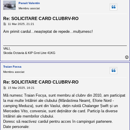
Panait Valentin
Membru asociat
Re: SOLICITARE CARD CLUBRV-RO
M
11 Mar 2025, 21:21
e
s
Am primit cardul...neașteptat de repede...mulțumesc!
a
j
VALI,
Skoda Octavia & KIP Grei Line 41KG
Traian Focsa
Membru asociat
Re: SOLICITARE CARD CLUBRV-RO
M
15 Mar 2025, 16:21
e
s
Mă numesc Traian Focșa, sunt membru al clubrv din 2010, am participat
a
la mai multe întâlniri ale clubului (Mânăstirea Neamț, Eforie Nord -
j
camping Meduza), sunt din Vaslui, dețin rulotă Chalanger Șwift și un
Mercedes Vito, conversie, sunt deținător de card. Particip la diverse
întâlniri ale membrilor clubului.
Doresc să reactivez cardul pentru acces în campinguri partenere.
Date personale: