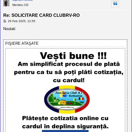
Membru CD
Re: SOLICITARE CARD CLUBRV-RO
M
26 Feb 2025, 12:55
e
s
Noutati
a
j
FIŞIERE ATAŞATE