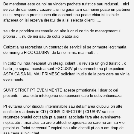
De mentionat este ca noi nu vindem pachete turistice sau reduceri... nici
servcii de campare / cazare... si nu garantam ca maine poate un partener
nu isi respecta promisiunea din contract sau poate chiar isi inchide
afacerea ori isi rezerva dreătul de a isi selecta clientii ....
sau de a prioritiza rezervarile ori alte lucruri ce tin de managementul
propriu .... nu de noi sau de cotiz platita aici .
Cotizatia nu reprezinta un contract de servicii si se primeste legitimatia
de memgru FICC CLUBRV. de la noi nimic mai mult ...
In cotiz nu intra neaparat un steag, colant , o revista un ghid turistic , o
harta , o sapca, acestea sunt EXCUSIV pt evenmente nu pt expedieri....
ASTA CA SA NU MAI PRIMESC solicitari inutile de la pers care nu vin la
evenimente.
SUNT STRICT PT EVENIMENTE aceste prmotionale.! doar pt cei
prezenti. .. asa este intelegerea cu sponsorii care le subventioneaza.
Pt evitarea unor discutii interminabile sau defaimarea clubului ori alte
conflicte s a decis in CD ( CONS DIRECTOR ) CLUBRV sa i se
returneze omului cotizatia pt a parasi asociatia fara alte evenimente
neplacute ...mai ales ca are o atitudine agresiva pe care nu am sa v-o
prezint cu ”print screenuri ” copieri sau alte chestii pt ca n am timp de
asa ceva si nici chef.