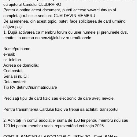
l
a
cu ajutorul Cardului CLUBRV-RO
o
j
t
Pentru a obține acest document, puteți accesa
www.clubrv.ro
și
e
completați rubricile secțiunii CUM DEVIN MEMBRU.
s
De asemenea, din acest topic, puteți face solicitarea de card urmând
i
a
câțiva pași.
u
1. După activarea ca membru forum cu user numele și prenumele dvs.
t
trimiteți la adresa
comenzi@clubrv.ro
următoarele
o
r
u
Nume/prenume:
l
e-mail:
o
nr. telefon:
t
e
Adresa de domiciliu:
d
Cod postal:
i
Seria și nr. CI:
n
Data nasterii:
R
o
Tip RV detinut/nr.inmatriculare
m
a
Precizați tipul de card fizic sau electronic de care aveți nevoie.
n
i
a
Pentru transmiterea Cardului fizic va trebui să achitați transportul.
2. Achitați în contul asociației suma de 150 lei pentru membru nou sau
120 lei pentru membru vechi reprezentând cotizația 2025.
CONTUL BANCAR AL ASOCIATIEI CLUBRV-RO : Cont IBAN nr.