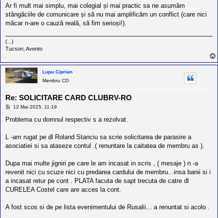
Ar fi mult mai simplu, mai colegial și mai practic sa ne asumăm
stângăciile de comunicare și să nu mai amplificăm un conflict (care nici
măcar n-are o cauză reală, să fim serioși!).
(...)
Tucson, Avento
Lupu Ciprian
Membru CD
Re: SOLICITARE CARD CLUBRV-RO
M
12 Mai 2025, 11:19
e
s
Problema cu domnul respectiv s a rezolvat.
a
j
L -am rugat pe dl Roland Stanciu sa scrie solicitarea de parasire a
asociatiei si sa ataseze contul .( renuntare la caitatea de membru as ).
Dupa mai multe jigniri pe care le am incasat in scris , ( mesaje ) n -a
revenit nici cu scuze nici cu predarea cardului de membru...insa banii si i
a incasat retur pe cont . PLATA facuta de sapt trecuta de catre dl
CURELEA Costel care are acces la cont.
A fost scos si de pe lista evenimentului de Rusalii... a renuntat si acolo .