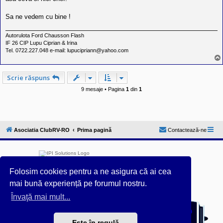
Sa ne vedem cu bine !
Autorulota Ford Chausson Flash
IF 26 CIP Lupu Ciprian & Irina
Tel. 0722.227.048 e-mail: lupucipriann@yahoo.com
Scrie răspuns
9 mesaje • Pagina
1
din
1
Asociatia ClubRV-RO
Prima pagină
Contactează-ne
Folosim cookies pentru a ne asigura că ai cea
mai bună experiență pe forumul nostru.
Furnizat de
phpBB
® Forum Software © phpBB Limited
Învaţă mai mult...
Acest forum este întreținut tehnic de
IPI Solutions
&
phpBB România
Este în regulă
Style ProsilverSlideEdition created by Talk19Zehn OnGray-