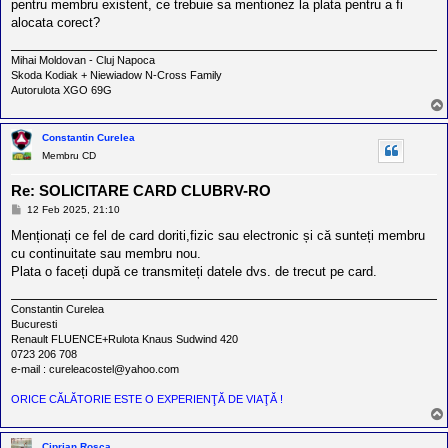
pentru membru existent, ce trebuie sa mentionez la plata pentru a fi
alocata corect?
Mihai Moldovan - Cluj Napoca
Skoda Kodiak + Niewiadow N-Cross Family
Autorulota XGO 69G
Constantin Curelea
Membru CD
Re: SOLICITARE CARD CLUBRV-RO
M
12 Feb 2025, 21:10
e
s
Menționați ce fel de card doriti,fizic sau electronic și că sunteți membru
a
cu continuitate sau membru nou.
j
Plata o faceți după ce transmiteți datele dvs. de trecut pe card.
Constantin Curelea
Bucuresti
Renault FLUENCE+Rulota Knaus Sudwind 420
0723 206 708
e-mail : cureleacostel@yahoo.com
ORICE CĂLĂTORIE ESTE O EXPERIENŢĂ DE VIAŢĂ !
Ciprian Rosca