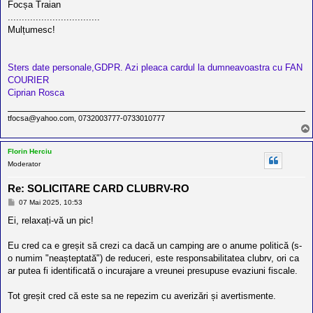
Focșa Traian
.................................
Mulțumesc!
Sters date personale,GDPR. Azi pleaca cardul la dumneavoastra cu FAN
COURIER
Ciprian Rosca
tfocsa@yahoo.com, 0732003777-0733010777
Florin Herciu
Moderator
Re: SOLICITARE CARD CLUBRV-RO
M
07 Mai 2025, 10:53
e
s
Ei, relaxați-vă un pic!
a
j
Eu cred ca e greșit să crezi ca dacă un camping are o anume politică (s-
o numim "neașteptată") de reduceri, este responsabilitatea clubrv, ori ca
ar putea fi identificată o incurajare a vreunei presupuse evaziuni fiscale.
Tot greșit cred că este sa ne repezim cu averizări și avertismente.