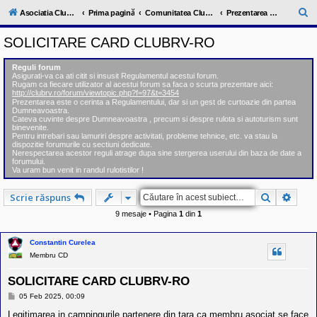
l
u
C
Asociatia ClubRV-RO
Prima pagină
Comunitatea ClubRV
Prezentarea membrilor
b
ă
R
SOLICITARE CARD CLUBRV-RO
V
u
-
c
t
Reguli forum
o
Asigurati-va ca ati citit si insusit Regulamentul acestui forum.
a
m
Rugam ca fiecare utilizator al acestui forum sa faca o scurta prezentare aici:
u
http://clubrv.ro/forum/viewtopic.php?f=97&t=3454
r
n
Prezentarea este o cerinta a Regulamentului, dar si un gest de curtoazie din partea
Dumneavoastra.
i
e
Cateva cuvinte despre Dumneavoastra , precum si despre rulota si autoturism sunt
t
binevenite.
a
Pentru intrebari sau lamuriri despre activitati, probleme tehnice, etc. va stau la
t
dispozitie forumurile cu sectiuni dedicate.
e
Nerespectarea acestor reguli atrage dupa sine stergerea userului din baza de date a
a
forumului.
Va uram bun venit in randul rulotistilor !
p
o
s
Căutare
Căuta
Scrie răspuns
e
s
9 mesaje • Pagina
1
din
1
o
r
i
Constantin Curelea
l
Membru CD
o
r
SOLICITARE CARD CLUBRV-RO
d
e
M
05 Feb 2025, 00:09
r
e
u
s
Legitimarea in campingurile partenere din tara ca membru asociat se face