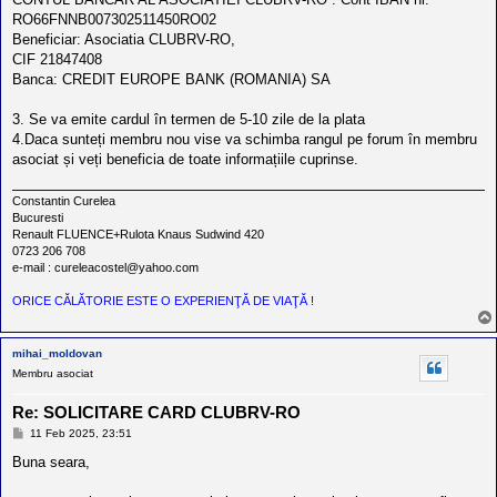
RO66FNNB007302511450RO02
Beneficiar: Asociatia CLUBRV-RO,
CIF 21847408
Banca: CREDIT EUROPE BANK (ROMANIA) SA
3. Se va emite cardul în termen de 5-10 zile de la plata
4.Daca sunteți membru nou vise va schimba rangul pe forum în membru
asociat și veți beneficia de toate informațiile cuprinse.
Constantin Curelea
Bucuresti
Renault FLUENCE+Rulota Knaus Sudwind 420
0723 206 708
e-mail : cureleacostel@yahoo.com
ORICE CĂLĂTORIE ESTE O EXPERIENŢĂ DE VIAŢĂ !
mihai_moldovan
Membru asociat
Re: SOLICITARE CARD CLUBRV-RO
M
11 Feb 2025, 23:51
e
s
Buna seara,
a
j