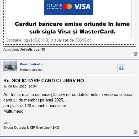
Cotizatie.jpg (145.6 KiB) Vizualizat de 33045 ori
Autorulota Dethleffs Just 90
Panait Valentin
Membru asociat
Re: SOLICITARE CARD CLUBRV-RO
M
09 Mar 2025, 10:54
e
s
Am trimis mail la
comenzi@clubrv.ro
, cu datele mele in vederea eliberarii
a
cardului de membru pe anul 2025....
j
am platit si 120 in contul asociatiei.
Multumesc !
VALI,
Skoda Octavia & KIP Grei Line 41KG