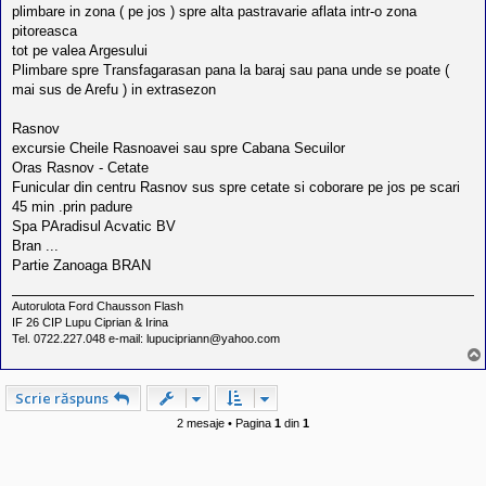
plimbare in zona ( pe jos ) spre alta pastravarie aflata intr-o zona
pitoreasca
tot pe valea Argesului
Plimbare spre Transfagarasan pana la baraj sau pana unde se poate (
mai sus de Arefu ) in extrasezon
Rasnov
excursie Cheile Rasnoavei sau spre Cabana Secuilor
Oras Rasnov - Cetate
Funicular din centru Rasnov sus spre cetate si coborare pe jos pe scari
45 min .prin padure
Spa PAradisul Acvatic BV
Bran ...
Partie Zanoaga BRAN
Autorulota Ford Chausson Flash
IF 26 CIP Lupu Ciprian & Irina
Tel. 0722.227.048 e-mail: lupucipriann@yahoo.com
Scrie răspuns
2 mesaje • Pagina
1
din
1