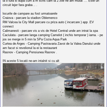
la o tura si dupa cum a m scris cam la 2 zile ne am mutat .... Este un
l
o
circuit lejer fara graba .. .
t
e
locurile de campare au fost urmatoarele
s
i
Craiova - parcare la stadion Oblemenco
a
RM Valcea la City Mall parcare cu priza auto ( incarcare ) app .EV
u
connect
t
Calimanesti - parcare vis a vis de Hotel Central unde am intrat la spa
o
r
Caciulata - parcare langa camping Camelot ( inchis temporar ) iarna. - pe
u
jos se merge in 5 min la SPa Cozia Aqua Park
l
Curtea de Arges - Camping Pastravaria Zavoi de la Valea Danului unde
o
t
am facut si revelionul la ei la restaurant
e
Rasnov - Camping Pensiunea Rasnov .
d
i
IN aceste 5 locatii ne-am intalnit si cu alt
n
R
o
m
a
n
i
a