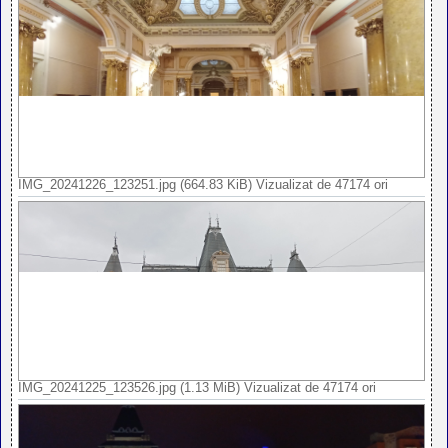
IMG_20241226_123251.jpg (664.83 KiB) Vizualizat de 47174 ori
IMG_20241225_123526.jpg (1.13 MiB) Vizualizat de 47174 ori