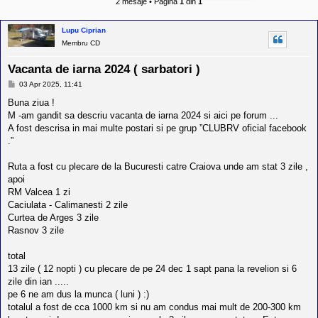
2 mesaje • Pagina
1
din
1
l
u
r
b
e
Lupu Ciprian
R
V
Membru CD
-
c
Vacanta de iarna 2024 ( sarbatori )
o
m
M
03 Apr 2025, 11:41
u
e
n
s
Buna ziua !
a
i
M -am gandit sa descriu vacanta de iarna 2024 si aici pe forum ...
j
t
A fost descrisa in mai multe postari si pe grup ”CLUBRV oficial facebook
a
.”
t
e
a
Ruta a fost cu plecare de la Bucuresti catre Craiova unde am stat 3 zile ,
p
apoi
o
s
RM Valcea 1 zi
e
Caciulata - Calimanesti 2 zile
s
Curtea de Arges 3 zile
o
Rasnov 3 zile
r
i
l
total
o
13 zile ( 12 nopti ) cu plecare de pe 24 dec 1 sapt pana la revelion si 6
r
d
zile din ian .....
e
pe 6 ne am dus la munca ( luni ) :)
r
totalul a fost de cca 1000 km si nu am condus mai mult de 200-300 km
u