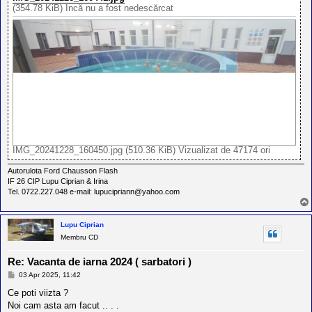
(354.78 KiB) Încă nu a fost nedescărcat
IMG_20241228_160450.jpg (510.36 KiB) Vizualizat de 47174 ori
Autorulota Ford Chausson Flash
IF 26 CIP Lupu Ciprian & Irina
Tel. 0722.227.048 e-mail: lupucipriann@yahoo.com
Lupu Ciprian
Membru CD
Re: Vacanta de iarna 2024 ( sarbatori )
M
03 Apr 2025, 11:42
e
s
Ce poti viizta ?
a
Noi cam asta am facut .. . .
j