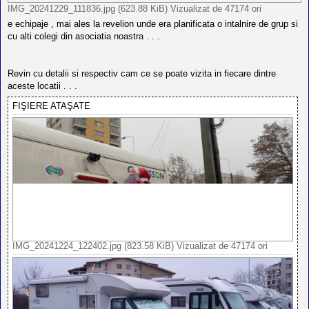
IMG_20241229_111836.jpg (623.88 KiB) Vizualizat de 47174 ori
e echipaje , mai ales la revelion unde era planificata o intalnire de grup si
cu alti colegi din asociatia noastra . . .
Revin cu detalii si respectiv cam ce se poate vizita in fiecare dintre
aceste locatii . . .
FIŞIERE ATAŞATE
IMG_20241224_122402.jpg (823.58 KiB) Vizualizat de 47174 ori