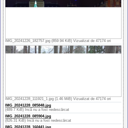
IMG_20241226_182757.jpg (859.94 KiB) Vizualizat de 47174 ori
IMG_20241228_111921_1.jpg (1.46 MiB) Vizualizat de 47174 ori
IMG_20241228_085848.jpg
(489.7 KiB) Încă nu a fost nedescărcat
IMG_20241228_085904.jpg
(826.31 KiB) Încă nu a fost nedescărcat
IMG_20241228_160441.jpg