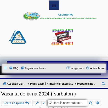
S
i
t
e
-
u
l
o
f
i
c
i
a
l
a
l
FAQ
Regulament forum
Înregistrare
Autentificare
A
s
o
c
C
Asociatia ClubRV-RO
Prima pagină
Intalniri si excursii in cadrul comunitatii
Propuneri intalniri 2024
i
a
ă
t
Vacanta de iarna 2024 ( sarbatori )
u
i
e
t
i
Căutare
Căuta
Scrie răspuns
C
a