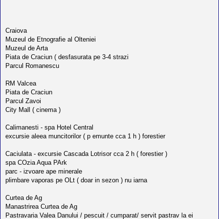
Craiova
Muzeul de Etnografie al Olteniei
Muzeul de Arta
Piata de Craciun ( desfasurata pe 3-4 strazi
Parcul Romanescu
RM Valcea
Piata de Craciun
Parcul Zavoi
City Mall ( cinema )
Calimanesti - spa Hotel Central
excursie aleea muncitorilor ( p emunte cca 1 h ) forestier
Caciulata - excursie Cascada Lotrisor cca 2 h ( forestier )
spa COzia Aqua PArk
parc - izvoare ape minerale
plimbare vaporas pe OLt ( doar in sezon ) nu iarna
Curtea de Ag
Manastrirea Curtea de Ag
Pastravaria Valea Danului / pescuit / cumparat/ servit pastrav la ei