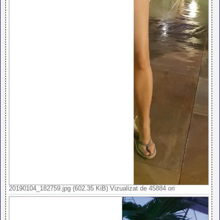
20190104_182759.jpg (602.35 KiB) Vizualizat de 45884 ori