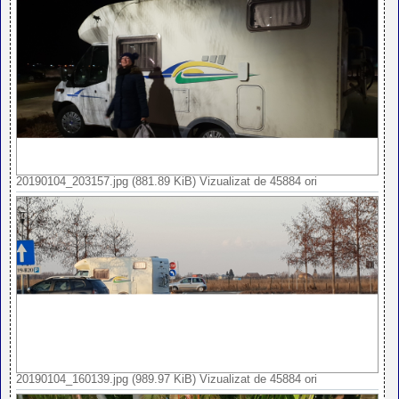
20190104_203157.jpg (881.89 KiB) Vizualizat de 45884 ori
20190104_160139.jpg (989.97 KiB) Vizualizat de 45884 ori