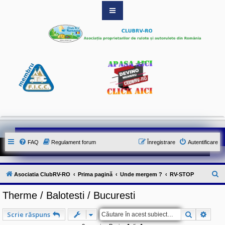
S
i
t
e
-
u
l
o
f
i
c
i
a
l
a
l
FAQ
Regulament forum
Înregistrare
Autentificare
A
s
o
c
C
Asociatia ClubRV-RO
Prima pagină
Unde mergem ?
RV-STOP
i
a
ă
t
Therme / Balotesti / Bucuresti
u
i
e
t
i
Căutare
Căuta
Scrie răspuns
C
a