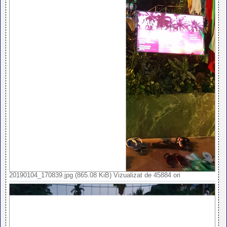
20190104_170839.jpg (865.08 KiB) Vizualizat de 45884 ori