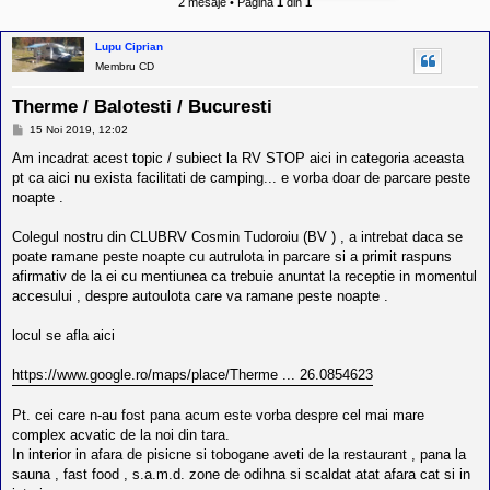
2 mesaje • Pagina
1
din
1
l
u
r
b
e
Lupu Ciprian
R
V
Membru CD
-
c
Therme / Balotesti / Bucuresti
o
m
M
15 Noi 2019, 12:02
u
e
n
s
Am incadrat acest topic / subiect la RV STOP aici in categoria aceasta
a
i
pt ca aici nu exista facilitati de camping... e vorba doar de parcare peste
j
t
noapte .
a
t
e
Colegul nostru din CLUBRV Cosmin Tudoroiu (BV ) , a intrebat daca se
a
poate ramane peste noapte cu autrulota in parcare si a primit raspuns
p
afirmativ de la ei cu mentiunea ca trebuie anuntat la receptie in momentul
o
s
accesului , despre autoulota care va ramane peste noapte .
e
s
locul se afla aici
o
r
i
https://www.google.ro/maps/place/Therme ... 26.0854623
l
o
Pt. cei care n-au fost pana acum este vorba despre cel mai mare
r
d
complex acvatic de la noi din tara.
e
In interior in afara de pisicne si tobogane aveti de la restaurant , pana la
r
sauna , fast food , s.a.m.d. zone de odihna si scaldat atat afara cat si in
u