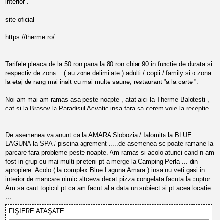
l
interior .
o
t
site oficial
e
s
i
https://therme.ro/
a
u
t
o
Tarifele pleaca de la 50 ron pana la 80 ron chiar 90 in functie de durata si
r
respectiv de zona... ( au zone delimitate ) adulti / copii / family si o zona
u
la etaj de rang mai inalt cu mai multe saune, restaurant ”a la carte ”.
l
o
t
Noi am mai am ramas asa peste noapte , atat aici la Therme Balotesti ,
e
cat si la Brasov la Paradisul Acvatic insa fara sa cerem voie la receptie
d
...
i
n
R
De asemenea va anunt ca la AMARA Slobozia / Ialomita la BLUE
o
LAGUNA la SPA / piscina agrement .....de asemenea se poate ramane la
m
parcare fara probleme peste noapte. Am ramas si acolo atunci cand n-am
a
n
fost in grup cu mai multi prieteni pt a merge la Camping Perla ... din
i
apropiere. Acolo ( la complex Blue Laguna Amara ) insa nu veti gasi in
a
interior de mancare nimic altceva decat pizza congelata facuta la cuptor.
Am sa caut topicul pt ca am facut alta data un subiect si pt acea locatie
...
FIŞIERE ATAŞATE