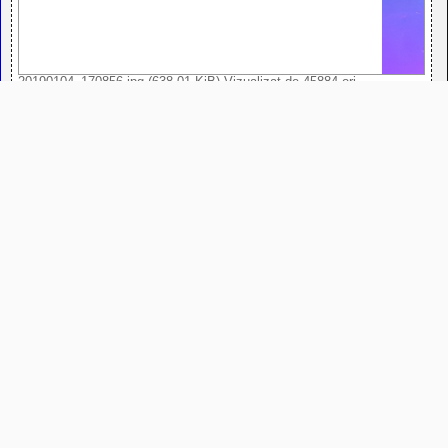
20190104_170856.jpg (638.01 KiB) Vizualizat de 45884 ori