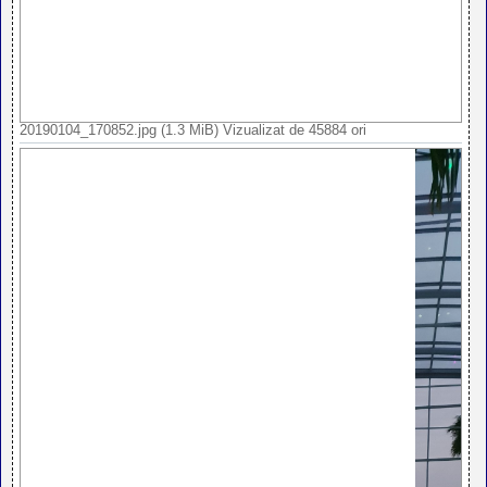
20190104_170852.jpg (1.3 MiB) Vizualizat de 45884 ori