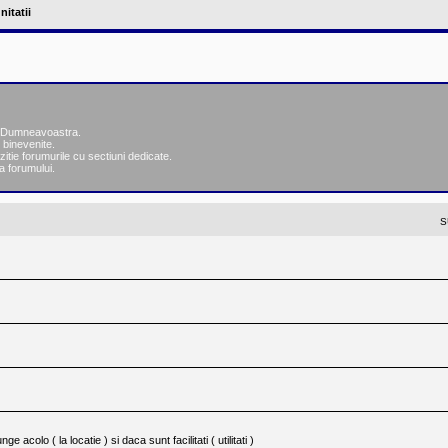
nitatii
ea Dumneavoastra.
 binevenite.
zitie forumurile cu sectiuni dedicate.
a forumului.
S
 acolo ( la locatie ) si daca sunt facilitati ( utilitati )