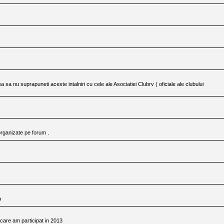
 sa nu suprapuneti aceste intalniri cu cele ale Asociatiei Clubrv ( oficiale ale clubului
t organizate pe forum .
a
a care am participat in 2013