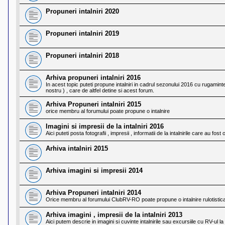
l
o
Propuneri intalniri 2020
t
e
s
Propuneri intalniri 2019
i
a
u
Propuneri intalniri 2018
t
o
r
Arhiva propuneri intalniri 2016
u
In acest topic puteti propune intalniri in cadrul sezonului 2016 cu rugamintea
l
nostru ) , care de altfel detine si acest forum.
o
t
Arhiva Propuneri intalniri 2015
e
orice membru al forumului poate propune o intalnire
d
i
Imagini si impresii de la intalniri 2016
n
Aici puteti posta fotografii , impresii , informatii de la intalnirile care au fos
R
o
Arhiva intalniri 2015
m
a
n
i
Arhiva imagini si impresii 2014
a
Arhiva Propuneri intalniri 2014
Orice membru al forumului ClubRV-RO poate propune o intalnire rulotistic
Arhiva imagini , impresii de la intalniri 2013
Aici putem descrie in imagini si cuvinte intalnirile sau excursiile cu RV-ul l