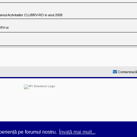
amul Activitatilor CLUBRV-RO in anul 2008
 RV-ul.
Contactează
by
Prosk8er
periență pe forumul nostru.
Învaţă mai mult...