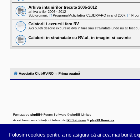
Arhiva intalnirilor trecute 2006-2012
arhiva anilor 2006 - 2012
Subforumuri:
Programul Activitatilor CLUBRV-RO in anul 2007
,
Progr
Calatorii / excursii fara RV
Aici puteti descrie excursiile dvs in tara sau strainatate unde nu ati fost cu
Calatorii in strainatate cu RV-ul, in imagini si cuvinte
Asociatia ClubRV-RO
Prima pagină
Furnizat de
phpBB
® Forum Software © phpBB Limited
Acest forum este întreținut tehnic de
IPI Solutions
&
phpBB România
Style ProsilverSlideEdition created by Talk19Zehn OnGray-Design.de & Style Updated 
Confidențialitate
||
Termeni
Folosim cookies pentru a ne asigura că ai cea mai bună ex