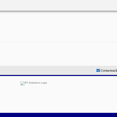
Contactează
by
Prosk8er