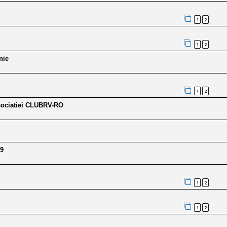
1
2
1
2
nie
1
2
Asociatiei CLUBRV-RO
19
1
2
1
2