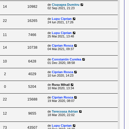
de
Ciupagea Dumitru
14
10982
02 Sep 2021, 21:23
de
Lupu Ciprian
22
16265
24 Iun 2021, 17:26
de
Lupu Ciprian
11
7466
25 Mai 2021, 13:48
de
Ciprian Rosca
14
10738
04 Mai 2021, 09:37
de
Constantin Curelea
10
6428
01 Dec 2020, 08:58
de
Ciprian Rosca
2
4029
10 Iun 2020, 14:23
de
Rusu Mihail
0
5204
10 Mai 2020, 13:34
de
Ciprian Rosca
22
15688
19 Mar 2020, 08:07
de
Terecoasa Adrian
12
9655
18 Mar 2020, 22:02
de
Lupu Ciprian
73
43507
19 Dec 2019, 16:20