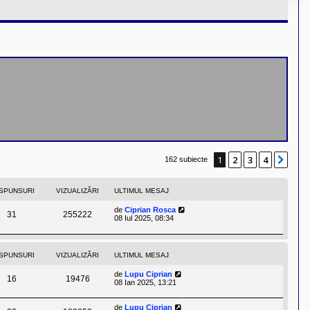
1
2
3
4
Urm
162 subiecte
SPUNSURI
VIZUALIZĂRI
ULTIMUL MESAJ
de
Ciprian Rosca
31
255222
08 Iul 2025, 08:34
SPUNSURI
VIZUALIZĂRI
ULTIMUL MESAJ
de
Lupu Ciprian
16
19476
08 Ian 2025, 13:21
de
Lupu Ciprian