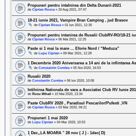
Propuneri pentru intalnirea din Delta Dunarii-2021
de
Ciprian Rosca
»
20 Aug 2021, 07:47
18-21 iunie 2021, Vampire Bran Camping , jud Brasov
de
Ciprian Rosca
»
01 Iun 2021, 12:35
Propuneri pentru intanirea de Rusalii ClubRV-RO/18-21 iu
de
Ciprian Rosca
»
06 Mai 2021, 12:25
Paste si 1 mai la mare ... Eforie Nord / ”Meduza”
de
Lupu Ciprian
»
09 Mar 2021, 12:28
1 Decembrie 2020 Aniversarea a 14 ani de la infiintarea 
de
Constantin Curelea
»
05 Noi 2020, 16:53
Rusalii 2020
de
Constantin Curelea
»
06 Iun 2020, 10:08
Intilnirea Nationala de vara a Asociatiei Club RV Iunie 20
de
Rusu Mihail
»
10 Mai 2020, 13:34
Paste ClubRV 2020 , Paradisul Pescarilor/Pufesti ,VN
de
Ciprian Rosca
»
03 Mar 2020, 09:21
Propuneri 1 mai 2020
de
Lupu Ciprian
»
04 Mar 2020, 10:53
1 Dec,,LA MOARA " 28 nov ( J ) - 1dec( D)