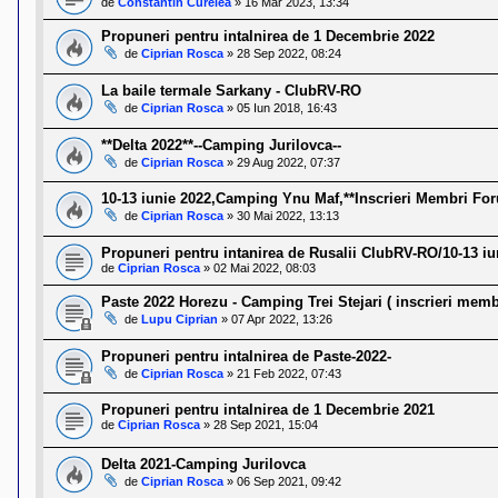
de
Constantin Curelea
»
16 Mar 2023, 13:34
Propuneri pentru intalnirea de 1 Decembrie 2022
de
Ciprian Rosca
»
28 Sep 2022, 08:24
La baile termale Sarkany - ClubRV-RO
de
Ciprian Rosca
»
05 Iun 2018, 16:43
**Delta 2022**--Camping Jurilovca--
de
Ciprian Rosca
»
29 Aug 2022, 07:37
10-13 iunie 2022,Camping Ynu Maf,**Inscrieri Membri Fo
de
Ciprian Rosca
»
30 Mai 2022, 13:13
Propuneri pentru intanirea de Rusalii ClubRV-RO/10-13 iu
de
Ciprian Rosca
»
02 Mai 2022, 08:03
Paste 2022 Horezu - Camping Trei Stejari ( inscrieri memb
de
Lupu Ciprian
»
07 Apr 2022, 13:26
Propuneri pentru intalnirea de Paste-2022-
de
Ciprian Rosca
»
21 Feb 2022, 07:43
Propuneri pentru intalnirea de 1 Decembrie 2021
de
Ciprian Rosca
»
28 Sep 2021, 15:04
Delta 2021-Camping Jurilovca
de
Ciprian Rosca
»
06 Sep 2021, 09:42