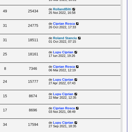
de
RollandBilti
49
25434
25 Noi 2022, 16:58
de
Ciprian Rosca
31
24775
26 Oct 2022, 17:33
de
Roland Stanciu
31
18511
01 Oct 2022, 07:15
de
Lupu Ciprian
25
18161
17 Iun 2022, 19:26
de
Ciprian Rosca
8
7346
06 Mai 2022, 12:19
de
Lupu Ciprian
24
15777
27 Apr 2022, 07:43
de
Lupu Ciprian
15
8674
22 Mar 2022, 12:35
de
Ciprian Rosca
17
8696
03 Noi 2021, 08:49
de
Lupu Ciprian
34
17594
27 Sep 2021, 18:35