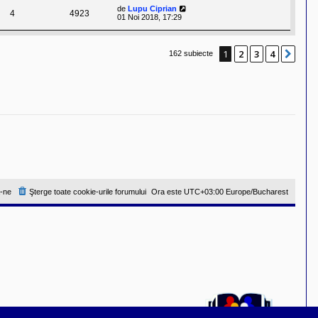
de
Lupu Ciprian
4
4923
01 Noi 2018, 17:29
1
2
3
4
Urm
162 subiecte
-ne
Şterge toate cookie-urile forumului
Ora este UTC+03:00 Europe/Bucharest