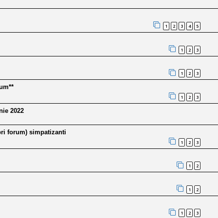
1
2
3
4
5
1
2
3
1
2
3
rum**
1
2
3
nie 2022
ri forum) simpatizanti
1
2
3
1
2
1
2
1
2
3