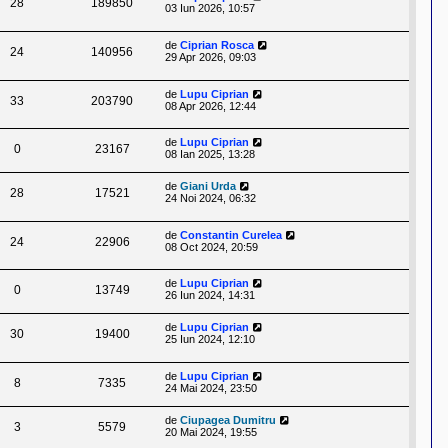
28
189850
03 Iun 2026, 10:57
de
Ciprian Rosca
24
140956
29 Apr 2026, 09:03
de
Lupu Ciprian
33
203790
08 Apr 2026, 12:44
de
Lupu Ciprian
0
23167
08 Ian 2025, 13:28
de
Giani Urda
28
17521
24 Noi 2024, 06:32
de
Constantin Curelea
24
22906
08 Oct 2024, 20:59
de
Lupu Ciprian
0
13749
26 Iun 2024, 14:31
de
Lupu Ciprian
30
19400
25 Iun 2024, 12:10
de
Lupu Ciprian
8
7335
24 Mai 2024, 23:50
de
Ciupagea Dumitru
3
5579
20 Mai 2024, 19:55