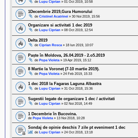
de
Lupu Ciprian
»
01 Oct 2019, 10:58
1Decembrie 2019,Gura Humorului
de
Cristinel Acatrinei
»
30 Noi 2019, 15:56
Organizare si activitati 1 dec 2019
de
Lupu Ciprian
»
08 Oct 2019, 12:54
Delta 2019
de
Ciprian Rosca
»
18 Iun 2019, 10:07
Paște în Moldova, 26.04.2019 - 2.o5.2019
de
Popa Violeta
»
19 Apr 2019, 15:12
8 Martie la Voroneț (7-10 martie 2019).
de
Popa Violeta
»
24 Feb 2019, 15:33
1 dec 2018 la Fagaras Laguna Albastra
de
Lupu Ciprian
»
31 Oct 2018, 15:36
Sugestii legate de organizare 1 dec / activitati
de
Lupu Ciprian
»
02 Noi 2018, 14:49
1 Decembrie în Bucovina.
de
Popa Violeta
»
13 Noi 2018, 10:28
Sondaj de opinie deschis 7 zile pt eveniment 1 dec
de
Lupu Ciprian
»
24 Oct 2018, 13:18