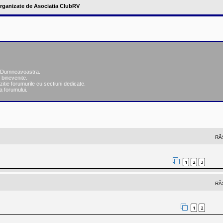
 organizate de Asociatia ClubRV
ea Dumneavoastra.
 binevenite.
zitie forumurile cu sectiuni dedicate.
a forumului.
nsată
RĂ
1
2
3
RĂ
1
2