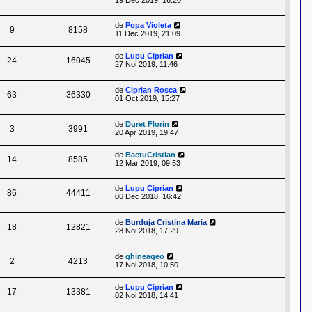
de
Popa Violeta
9
8158
11 Dec 2019, 21:09
de
Lupu Ciprian
24
16045
27 Noi 2019, 11:46
de
Ciprian Rosca
63
36330
01 Oct 2019, 15:27
de
Duret Florin
3
3991
20 Apr 2019, 19:47
de
BaetuCristian
14
8585
12 Mar 2019, 09:53
de
Lupu Ciprian
86
44411
06 Dec 2018, 16:42
de
Burduja Cristina Maria
18
12821
28 Noi 2018, 17:29
de
ghineageo
2
4213
17 Noi 2018, 10:50
de
Lupu Ciprian
17
13381
02 Noi 2018, 14:41