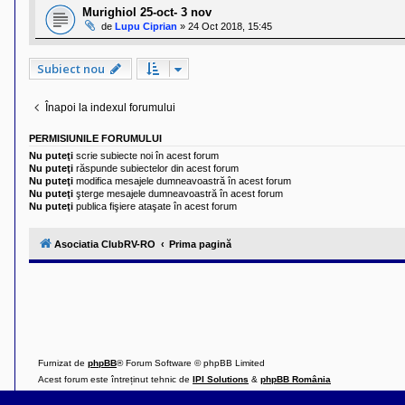
Murighiol 25-oct- 3 nov
de
Lupu Ciprian
»
24 Oct 2018, 15:45
Subiect nou
Înapoi la indexul forumului
PERMISIUNILE FORUMULUI
Nu puteţi
scrie subiecte noi în acest forum
Nu puteţi
răspunde subiectelor din acest forum
Nu puteţi
modifica mesajele dumneavoastră în acest forum
Nu puteţi
şterge mesajele dumneavoastră în acest forum
Nu puteţi
publica fişiere ataşate în acest forum
Asociatia ClubRV-RO
Prima pagină
Furnizat de
phpBB
® Forum Software © phpBB Limited
Acest forum este întreținut tehnic de
IPI Solutions
&
phpBB România
Style ProsilverSlideEdition created by Talk19Zehn OnGray-Design.de & Style Updated 