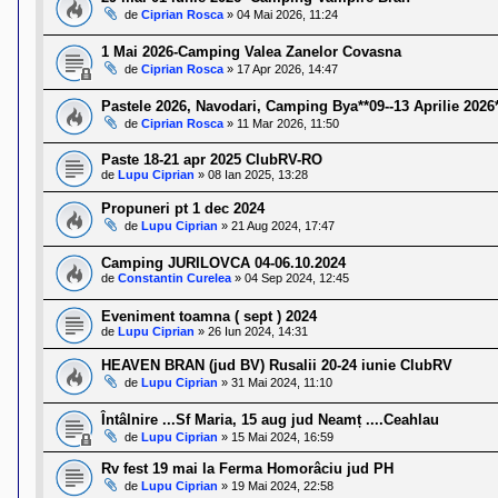
l
de
Ciprian Rosca
»
04 Mai 2026, 11:24
o
t
e
1 Mai 2026-Camping Valea Zanelor Covasna
s
de
Ciprian Rosca
»
17 Apr 2026, 14:47
i
a
Pastele 2026, Navodari, Camping Bya**09--13 Aprilie 2026
u
de
Ciprian Rosca
»
11 Mar 2026, 11:50
t
o
r
Paste 18-21 apr 2025 ClubRV-RO
u
de
Lupu Ciprian
»
08 Ian 2025, 13:28
l
o
Propuneri pt 1 dec 2024
t
de
Lupu Ciprian
»
21 Aug 2024, 17:47
e
d
Camping JURILOVCA 04-06.10.2024
i
de
Constantin Curelea
»
04 Sep 2024, 12:45
n
R
o
Eveniment toamna ( sept ) 2024
m
de
Lupu Ciprian
»
26 Iun 2024, 14:31
a
n
HEAVEN BRAN (jud BV) Rusalii 20-24 iunie ClubRV
i
de
Lupu Ciprian
»
31 Mai 2024, 11:10
a
Întâlnire ...Sf Maria, 15 aug jud Neamț ....Ceahlau
de
Lupu Ciprian
»
15 Mai 2024, 16:59
Rv fest 19 mai la Ferma Homorâciu jud PH
de
Lupu Ciprian
»
19 Mai 2024, 22:58