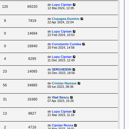
de
Lupu Ciprian
120
69220
12 Mai 2024, 12:05
de
Ciupagea Dumitru
9
7919
22 Apr 2024, 22:04
de
Lupu Ciprian
0
14684
22 Feb 2024, 10:53
de
Constantin Curelea
0
16840
20 Feb 2024, 14:56
de
Lupu Ciprian
4
6295
11 Dec 2023, 12:49
de
SERGHEIDIN
23
14065
10 Dec 2023, 18:56
de
Cristian Nastase
56
34885
09 Iun 2023, 08:36
de
Vlad Iliescu
31
16380
07 Apr 2023, 15:26
de
Lupu Ciprian
13
9827
21 Mar 2023, 11:18
de
Ciprian Rosca
2
4716
16 Mar 2023, 16:01