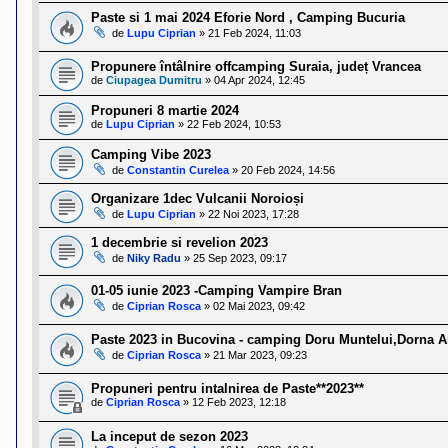
Paste si 1 mai 2024 Eforie Nord , Camping Bucuria
de
Lupu Ciprian
»
21 Feb 2024, 11:03
Propunere întâlnire offcamping Suraia, județ Vrancea
de
Ciupagea Dumitru
»
04 Apr 2024, 12:45
Propuneri 8 martie 2024
de
Lupu Ciprian
»
22 Feb 2024, 10:53
Camping Vibe 2023
de
Constantin Curelea
»
20 Feb 2024, 14:56
Organizare 1dec Vulcanii Noroioși
de
Lupu Ciprian
»
22 Noi 2023, 17:28
1 decembrie si revelion 2023
de
Niky Radu
»
25 Sep 2023, 09:17
01-05 iunie 2023 -Camping Vampire Bran
de
Ciprian Rosca
»
02 Mai 2023, 09:42
Paste 2023 in Bucovina - camping Doru Muntelui,Dorna A
de
Ciprian Rosca
»
21 Mar 2023, 09:23
Propuneri pentru intalnirea de Paste**2023**
de
Ciprian Rosca
»
12 Feb 2023, 12:18
La inceput de sezon 2023