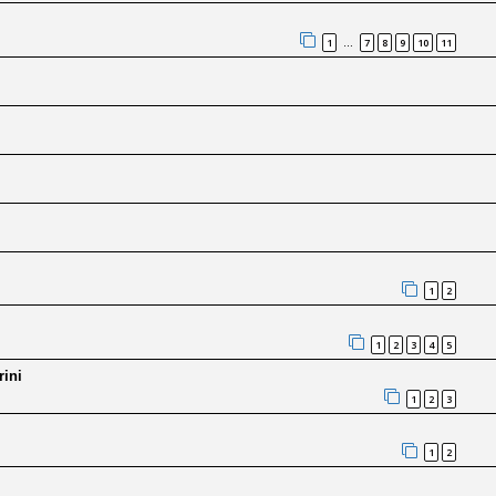
1
7
8
9
10
11
…
1
2
1
2
3
4
5
rini
1
2
3
1
2