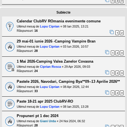
1
2
3
l
o
t
Subiecte
e
s
i
Calendar ClubRV ROmania evenimente comune
a
Ultimul mesaj de
Lupu Ciprian
«
08 Ian 2025, 13:21
u
Răspunsuri:
16
t
1
2
o
r
29 mai-01 iunie 2026 -Camping Vampire Bran
u
Ultimul mesaj de
Lupu Ciprian
«
03 Iun 2026, 10:57
l
Răspunsuri:
28
o
1
2
3
t
e
1 Mai 2026-Camping Valea Zanelor Covasna
d
Ultimul mesaj de
Ciprian Rosca
«
29 Apr 2026, 09:03
i
Răspunsuri:
24
n
1
2
3
R
o
Pastele 2026, Navodari, Camping Bya**09--13 Aprilie 2026**
m
Ultimul mesaj de
Lupu Ciprian
«
08 Apr 2026, 12:44
a
Răspunsuri:
33
n
1
2
3
i
a
Paste 18-21 apr 2025 ClubRV-RO
Ultimul mesaj de
Lupu Ciprian
«
08 Ian 2025, 13:28
Propuneri pt 1 dec 2024
Ultimul mesaj de
Giani Urda
«
24 Noi 2024, 06:32
Răspunsuri:
28