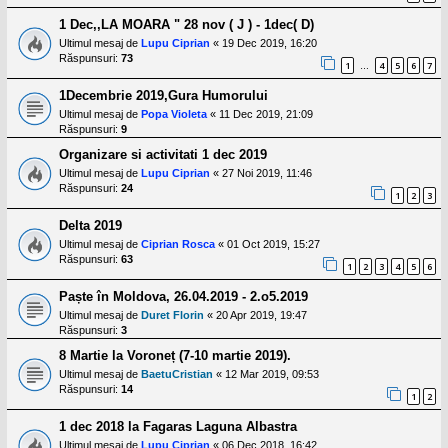
1 Dec,,LA MOARA " 28 nov ( J ) - 1dec( D)
Ultimul mesaj de
Lupu Ciprian
«
19 Dec 2019, 16:20
Răspunsuri:
73
1
4
5
6
7
…
1Decembrie 2019,Gura Humorului
Ultimul mesaj de
Popa Violeta
«
11 Dec 2019, 21:09
Răspunsuri:
9
Organizare si activitati 1 dec 2019
Ultimul mesaj de
Lupu Ciprian
«
27 Noi 2019, 11:46
Răspunsuri:
24
1
2
3
Delta 2019
Ultimul mesaj de
Ciprian Rosca
«
01 Oct 2019, 15:27
Răspunsuri:
63
1
2
3
4
5
6
Paște în Moldova, 26.04.2019 - 2.o5.2019
Ultimul mesaj de
Duret Florin
«
20 Apr 2019, 19:47
Răspunsuri:
3
8 Martie la Voroneț (7-10 martie 2019).
Ultimul mesaj de
BaetuCristian
«
12 Mar 2019, 09:53
Răspunsuri:
14
1
2
1 dec 2018 la Fagaras Laguna Albastra
Ultimul mesaj de
Lupu Ciprian
«
06 Dec 2018, 16:42