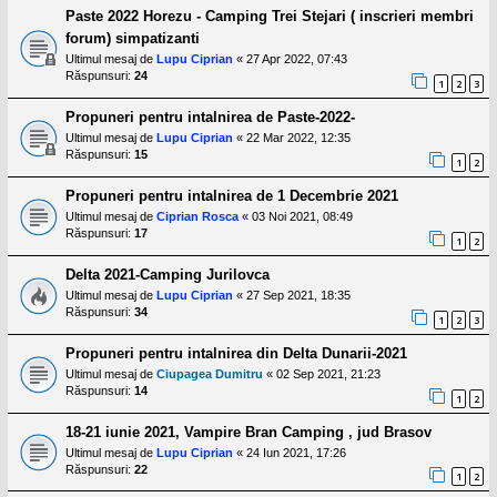
Paste 2022 Horezu - Camping Trei Stejari ( inscrieri membri
forum) simpatizanti
Ultimul mesaj de
Lupu Ciprian
«
27 Apr 2022, 07:43
Răspunsuri:
24
1
2
3
Propuneri pentru intalnirea de Paste-2022-
Ultimul mesaj de
Lupu Ciprian
«
22 Mar 2022, 12:35
Răspunsuri:
15
1
2
Propuneri pentru intalnirea de 1 Decembrie 2021
Ultimul mesaj de
Ciprian Rosca
«
03 Noi 2021, 08:49
Răspunsuri:
17
1
2
Delta 2021-Camping Jurilovca
Ultimul mesaj de
Lupu Ciprian
«
27 Sep 2021, 18:35
Răspunsuri:
34
1
2
3
Propuneri pentru intalnirea din Delta Dunarii-2021
Ultimul mesaj de
Ciupagea Dumitru
«
02 Sep 2021, 21:23
Răspunsuri:
14
1
2
18-21 iunie 2021, Vampire Bran Camping , jud Brasov
Ultimul mesaj de
Lupu Ciprian
«
24 Iun 2021, 17:26
Răspunsuri:
22
1
2