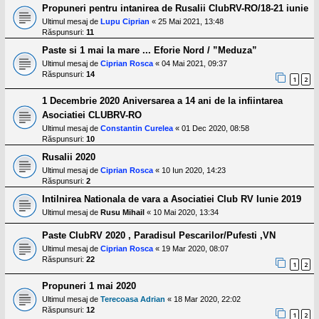
Propuneri pentru intanirea de Rusalii ClubRV-RO/18-21 iunie
Ultimul mesaj de
Lupu Ciprian
«
25 Mai 2021, 13:48
Răspunsuri:
11
Paste si 1 mai la mare ... Eforie Nord / ”Meduza”
Ultimul mesaj de
Ciprian Rosca
«
04 Mai 2021, 09:37
Răspunsuri:
14
1
2
1 Decembrie 2020 Aniversarea a 14 ani de la infiintarea
Asociatiei CLUBRV-RO
Ultimul mesaj de
Constantin Curelea
«
01 Dec 2020, 08:58
Răspunsuri:
10
Rusalii 2020
Ultimul mesaj de
Ciprian Rosca
«
10 Iun 2020, 14:23
Răspunsuri:
2
Intilnirea Nationala de vara a Asociatiei Club RV Iunie 2019
Ultimul mesaj de
Rusu Mihail
«
10 Mai 2020, 13:34
Paste ClubRV 2020 , Paradisul Pescarilor/Pufesti ,VN
Ultimul mesaj de
Ciprian Rosca
«
19 Mar 2020, 08:07
Răspunsuri:
22
1
2
Propuneri 1 mai 2020
Ultimul mesaj de
Terecoasa Adrian
«
18 Mar 2020, 22:02
Răspunsuri:
12
1
2