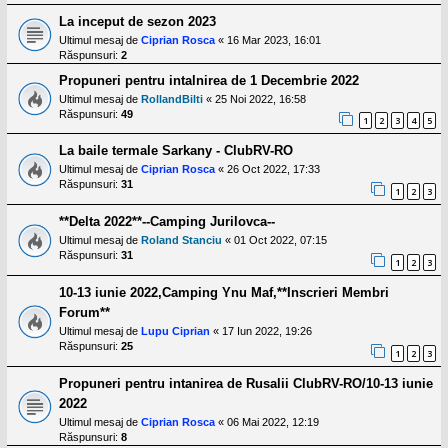
La inceput de sezon 2023
Ultimul mesaj de
Ciprian Rosca
«
16 Mar 2023, 16:01
Răspunsuri:
2
Propuneri pentru intalnirea de 1 Decembrie 2022
Ultimul mesaj de
RollandBilti
«
25 Noi 2022, 16:58
Răspunsuri:
49
1
2
3
4
5
La baile termale Sarkany - ClubRV-RO
Ultimul mesaj de
Ciprian Rosca
«
26 Oct 2022, 17:33
Răspunsuri:
31
1
2
3
**Delta 2022**--Camping Jurilovca--
Ultimul mesaj de
Roland Stanciu
«
01 Oct 2022, 07:15
Răspunsuri:
31
1
2
3
10-13 iunie 2022,Camping Ynu Maf,**Inscrieri Membri
Forum**
Ultimul mesaj de
Lupu Ciprian
«
17 Iun 2022, 19:26
Răspunsuri:
25
1
2
3
Propuneri pentru intanirea de Rusalii ClubRV-RO/10-13 iunie
2022
Ultimul mesaj de
Ciprian Rosca
«
06 Mai 2022, 12:19
Răspunsuri:
8