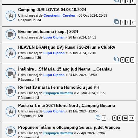
1
2
3
Camping JURILOVCA 04-06.10.2024
Ultimul mesaj de
Constantin Curelea
«
08 Oct 2024, 20:59
Răspunsuri:
24
1
2
3
Eveniment toamna ( sept ) 2024
Ultimul mesaj de
Lupu Ciprian
«
26 Iun 2024, 14:31
HEAVEN BRAN (jud BV) Rusalii 20-24 iunie ClubRV
Ultimul mesaj de
Lupu Ciprian
«
25 Iun 2024, 12:10
Răspunsuri:
30
1
2
3
Întâlnire ...Sf Maria, 15 aug jud Neamț ....Ceahlau
Ultimul mesaj de
Lupu Ciprian
«
24 Mai 2024, 23:50
Răspunsuri:
8
Rv fest 19 mai la Ferma Homorâciu jud PH
Ultimul mesaj de
Ciupagea Dumitru
«
20 Mai 2024, 19:55
Răspunsuri:
3
Paste si 1 mai 2024 Eforie Nord , Camping Bucuria
Ultimul mesaj de
Lupu Ciprian
«
12 Mai 2024, 12:05
Răspunsuri:
120
1
8
9
10
11
…
Propunere întâlnire offcamping Suraia, județ Vrancea
Ultimul mesaj de
Ciupagea Dumitru
«
22 Apr 2024, 22:04
Răspunsuri:
9