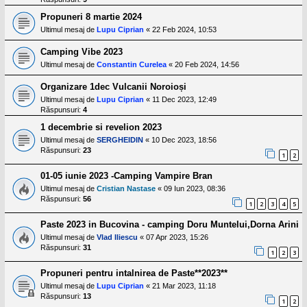
Propuneri 8 martie 2024
Ultimul mesaj de
Lupu Ciprian
«
22 Feb 2024, 10:53
Camping Vibe 2023
Ultimul mesaj de
Constantin Curelea
«
20 Feb 2024, 14:56
Organizare 1dec Vulcanii Noroioși
Ultimul mesaj de
Lupu Ciprian
«
11 Dec 2023, 12:49
Răspunsuri:
4
1 decembrie si revelion 2023
Ultimul mesaj de
SERGHEIDIN
«
10 Dec 2023, 18:56
Răspunsuri:
23
1
2
01-05 iunie 2023 -Camping Vampire Bran
Ultimul mesaj de
Cristian Nastase
«
09 Iun 2023, 08:36
Răspunsuri:
56
1
2
3
4
5
Paste 2023 in Bucovina - camping Doru Muntelui,Dorna Arini
Ultimul mesaj de
Vlad Iliescu
«
07 Apr 2023, 15:26
Răspunsuri:
31
1
2
3
Propuneri pentru intalnirea de Paste**2023**
Ultimul mesaj de
Lupu Ciprian
«
21 Mar 2023, 11:18
Răspunsuri:
13
1
2