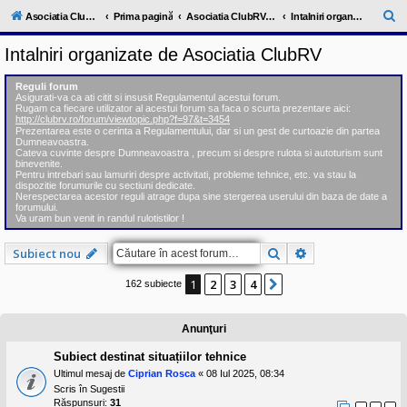
l
u
C
Asociatia ClubRV-RO
Prima pagină
Asociatia ClubRV-RO
Intalniri organizate de Asociatia ClubRV
b
ă
R
Intalniri organizate de Asociatia ClubRV
V
u
-
c
t
Reguli forum
o
Asigurati-va ca ati citit si insusit Regulamentul acestui forum.
a
m
Rugam ca fiecare utilizator al acestui forum sa faca o scurta prezentare aici:
u
http://clubrv.ro/forum/viewtopic.php?f=97&t=3454
r
n
Prezentarea este o cerinta a Regulamentului, dar si un gest de curtoazie din partea
Dumneavoastra.
i
e
Cateva cuvinte despre Dumneavoastra , precum si despre rulota si autoturism sunt
t
binevenite.
a
Pentru intrebari sau lamuriri despre activitati, probleme tehnice, etc. va stau la
t
dispozitie forumurile cu sectiuni dedicate.
e
Nerespectarea acestor reguli atrage dupa sine stergerea userului din baza de date a
a
forumului.
Va uram bun venit in randul rulotistilor !
p
o
s
Căutare
Căutare avansat
Subiect nou
e
s
1
2
3
4
o
Următorul
162 subiecte
r
i
l
Anunţuri
o
r
Subiect destinat situațiilor tehnice
d
e
Ultimul mesaj de
Ciprian Rosca
«
08 Iul 2025, 08:34
r
Scris în
Sugestii
u
Răspunsuri:
31