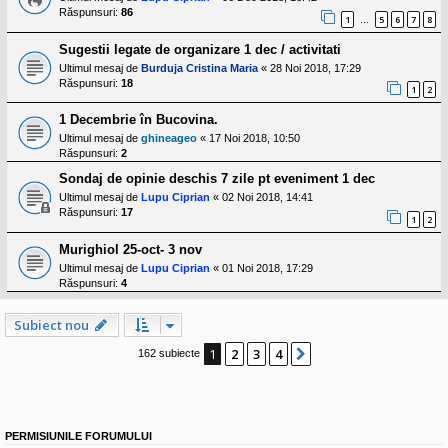
Răspunsuri:
86
1
5
6
7
8
…
Sugestii legate de organizare 1 dec / activitati
Ultimul mesaj de
Burduja Cristina Maria
«
28 Noi 2018, 17:29
Răspunsuri:
18
1
2
1 Decembrie în Bucovina.
Ultimul mesaj de
ghineageo
«
17 Noi 2018, 10:50
Răspunsuri:
2
Sondaj de opinie deschis 7 zile pt eveniment 1 dec
Ultimul mesaj de
Lupu Ciprian
«
02 Noi 2018, 14:41
Răspunsuri:
17
1
2
Murighiol 25-oct- 3 nov
Ultimul mesaj de
Lupu Ciprian
«
01 Noi 2018, 17:29
Răspunsuri:
4
Subiect nou
1
2
3
4
Următorul
162 subiecte
PERMISIUNILE FORUMULUI