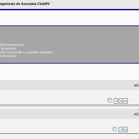
 organizate de Asociatia ClubRV
ea Dumneavoastra.
 binevenite.
zitie forumurile cu sectiuni dedicate.
a forumului.
nsată
RĂ
1
2
3
RĂ
1
2