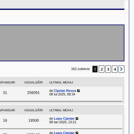
1
2
3
4
Urm
162 subiecte
SPUNSURI
VIZUALIZĂRI
ULTIMUL MESAJ
de
Ciprian Rosca
31
256091
08 Iul 2025, 08:34
SPUNSURI
VIZUALIZĂRI
ULTIMUL MESAJ
de
Lupu Ciprian
16
19500
08 Ian 2025, 13:21
de
Lupu Ciprian