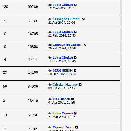
de
Lupu Ciprian
120
69289
12 Mai 2024, 12:05
de
Ciupagea Dumitru
9
7939
22 Apr 2024, 22:04
de
Lupu Ciprian
0
14705
22 Feb 2024, 10:53
de
Constantin Curelea
0
16858
20 Feb 2024, 14:56
de
Lupu Ciprian
4
6314
11 Dec 2023, 12:49
de
SERGHEIDIN
23
14100
10 Dec 2023, 18:56
de
Cristian Nastase
56
34936
09 Iun 2023, 08:36
de
Vlad Iliescu
31
16410
07 Apr 2023, 15:26
de
Lupu Ciprian
13
9849
21 Mar 2023, 11:18
de
Ciprian Rosca
2
4732
16 Mar 2023, 16:01