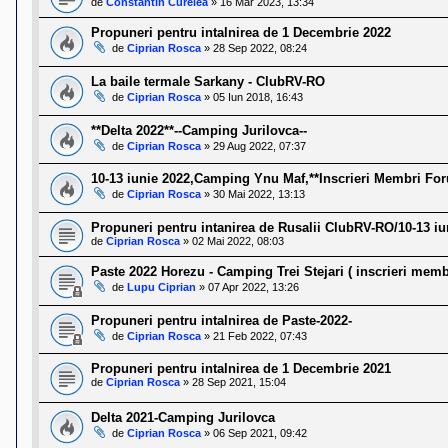
de
Constantin Curelea
»
16 Mar 2023, 13:34
Propuneri pentru intalnirea de 1 Decembrie 2022
de
Ciprian Rosca
»
28 Sep 2022, 08:24
La baile termale Sarkany - ClubRV-RO
de
Ciprian Rosca
»
05 Iun 2018, 16:43
**Delta 2022**--Camping Jurilovca--
de
Ciprian Rosca
»
29 Aug 2022, 07:37
10-13 iunie 2022,Camping Ynu Maf,**Inscrieri Membri Fo
de
Ciprian Rosca
»
30 Mai 2022, 13:13
Propuneri pentru intanirea de Rusalii ClubRV-RO/10-13 iu
de
Ciprian Rosca
»
02 Mai 2022, 08:03
Paste 2022 Horezu - Camping Trei Stejari ( inscrieri memb
de
Lupu Ciprian
»
07 Apr 2022, 13:26
Propuneri pentru intalnirea de Paste-2022-
de
Ciprian Rosca
»
21 Feb 2022, 07:43
Propuneri pentru intalnirea de 1 Decembrie 2021
de
Ciprian Rosca
»
28 Sep 2021, 15:04
Delta 2021-Camping Jurilovca
de
Ciprian Rosca
»
06 Sep 2021, 09:42