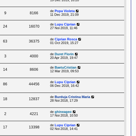
de
Popa Violeta
9
8166
11 Dec 2019, 21:09
de
Lupu Ciprian
24
16070
27 Noi 2019, 11:46
de
Ciprian Rosca
63
36375
01 Oct 2019, 15:27
de
Duret Florin
3
4000
20 Apr 2019, 19:47
de
BaetuCristian
14
8606
12 Mar 2019, 09:53
de
Lupu Ciprian
86
44456
06 Dec 2018, 16:42
de
Burduja Cristina Maria
18
12837
28 Noi 2018, 17:29
de
ghineageo
2
4221
17 Noi 2018, 10:50
de
Lupu Ciprian
17
13398
02 Noi 2018, 14:41