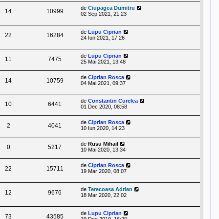
de
Ciupagea Dumitru
14
10999
02 Sep 2021, 21:23
de
Lupu Ciprian
22
16284
24 Iun 2021, 17:26
de
Lupu Ciprian
11
7475
25 Mai 2021, 13:48
de
Ciprian Rosca
14
10759
04 Mai 2021, 09:37
de
Constantin Curelea
10
6441
01 Dec 2020, 08:58
de
Ciprian Rosca
2
4041
10 Iun 2020, 14:23
de
Rusu Mihail
0
5217
10 Mai 2020, 13:34
de
Ciprian Rosca
22
15711
19 Mar 2020, 08:07
de
Terecoasa Adrian
12
9676
18 Mar 2020, 22:02
de
Lupu Ciprian
73
43585
19 Dec 2019, 16:20