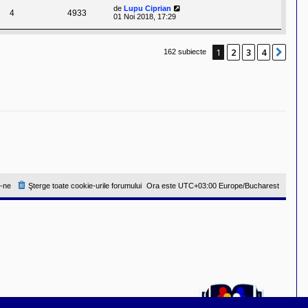
de
Lupu Ciprian
4
4933
01 Noi 2018, 17:29
1
2
3
4
Urm
162 subiecte
-ne
Şterge toate cookie-urile forumului
Ora este UTC+03:00 Europe/Bucharest