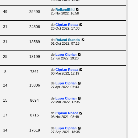
de
RollandBilti
49
25490
25 Noi 2022, 16:58
de
Ciprian Rosca
31
24806
26 Oct 2022, 17:33
de
Roland Stanciu
31
18569
01 Oct 2022, 07:15
de
Lupu Ciprian
25
18199
17 Iun 2022, 19:26
de
Ciprian Rosca
8
7361
06 Mai 2022, 12:19
de
Lupu Ciprian
24
15806
27 Apr 2022, 07:43
de
Lupu Ciprian
15
8694
22 Mar 2022, 12:35
de
Ciprian Rosca
17
8715
03 Noi 2021, 08:49
de
Lupu Ciprian
34
17619
27 Sep 2021, 18:35