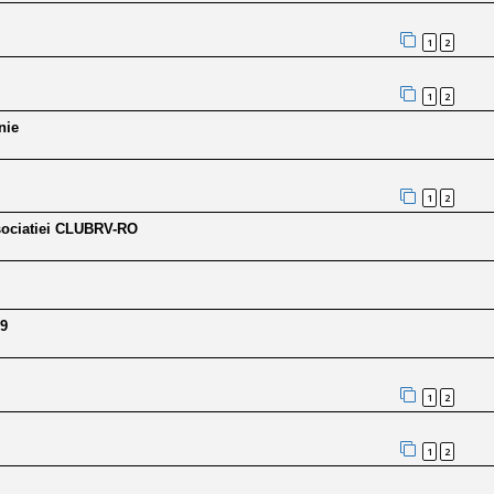
1
2
1
2
nie
1
2
Asociatiei CLUBRV-RO
19
1
2
1
2