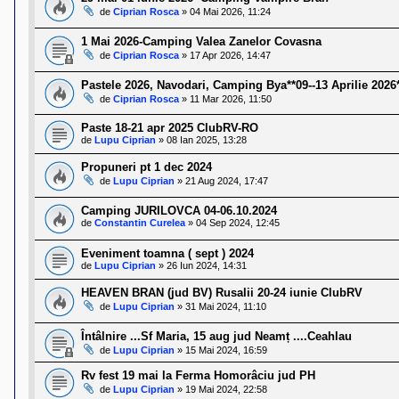
l
de
Ciprian Rosca
»
04 Mai 2026, 11:24
o
t
e
1 Mai 2026-Camping Valea Zanelor Covasna
s
de
Ciprian Rosca
»
17 Apr 2026, 14:47
i
a
Pastele 2026, Navodari, Camping Bya**09--13 Aprilie 2026
u
de
Ciprian Rosca
»
11 Mar 2026, 11:50
t
o
r
Paste 18-21 apr 2025 ClubRV-RO
u
de
Lupu Ciprian
»
08 Ian 2025, 13:28
l
o
Propuneri pt 1 dec 2024
t
de
Lupu Ciprian
»
21 Aug 2024, 17:47
e
d
Camping JURILOVCA 04-06.10.2024
i
de
Constantin Curelea
»
04 Sep 2024, 12:45
n
R
o
Eveniment toamna ( sept ) 2024
m
de
Lupu Ciprian
»
26 Iun 2024, 14:31
a
n
HEAVEN BRAN (jud BV) Rusalii 20-24 iunie ClubRV
i
de
Lupu Ciprian
»
31 Mai 2024, 11:10
a
Întâlnire ...Sf Maria, 15 aug jud Neamț ....Ceahlau
de
Lupu Ciprian
»
15 Mai 2024, 16:59
Rv fest 19 mai la Ferma Homorâciu jud PH
de
Lupu Ciprian
»
19 Mai 2024, 22:58