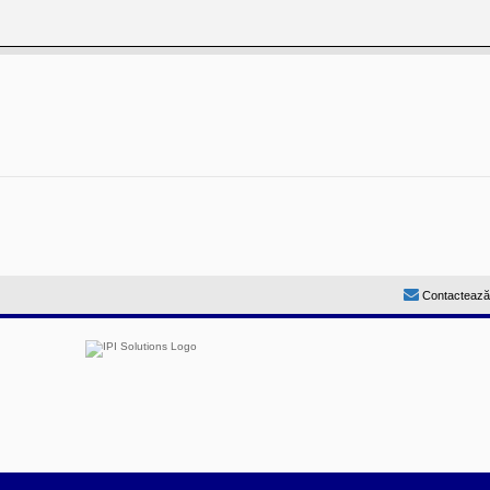
Contactează
by
Prosk8er