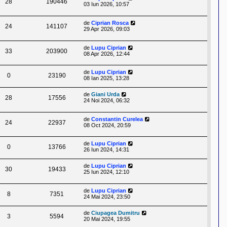
28
190446
03 Iun 2026, 10:57
de
Ciprian Rosca
24
141107
29 Apr 2026, 09:03
de
Lupu Ciprian
33
203900
08 Apr 2026, 12:44
de
Lupu Ciprian
0
23190
08 Ian 2025, 13:28
de
Giani Urda
28
17556
24 Noi 2024, 06:32
de
Constantin Curelea
24
22937
08 Oct 2024, 20:59
de
Lupu Ciprian
0
13766
26 Iun 2024, 14:31
de
Lupu Ciprian
30
19433
25 Iun 2024, 12:10
de
Lupu Ciprian
8
7351
24 Mai 2024, 23:50
de
Ciupagea Dumitru
3
5594
20 Mai 2024, 19:55