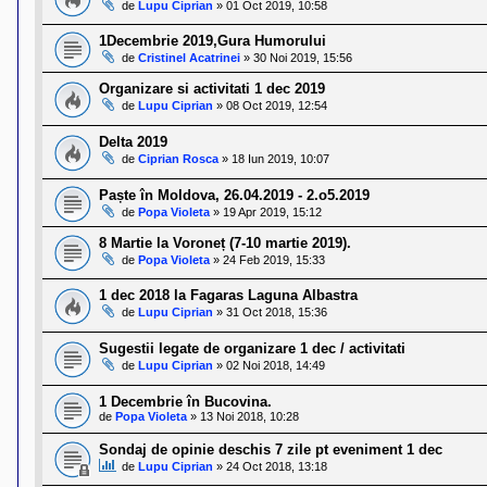
de
Lupu Ciprian
»
01 Oct 2019, 10:58
1Decembrie 2019,Gura Humorului
de
Cristinel Acatrinei
»
30 Noi 2019, 15:56
Organizare si activitati 1 dec 2019
de
Lupu Ciprian
»
08 Oct 2019, 12:54
Delta 2019
de
Ciprian Rosca
»
18 Iun 2019, 10:07
Paște în Moldova, 26.04.2019 - 2.o5.2019
de
Popa Violeta
»
19 Apr 2019, 15:12
8 Martie la Voroneț (7-10 martie 2019).
de
Popa Violeta
»
24 Feb 2019, 15:33
1 dec 2018 la Fagaras Laguna Albastra
de
Lupu Ciprian
»
31 Oct 2018, 15:36
Sugestii legate de organizare 1 dec / activitati
de
Lupu Ciprian
»
02 Noi 2018, 14:49
1 Decembrie în Bucovina.
de
Popa Violeta
»
13 Noi 2018, 10:28
Sondaj de opinie deschis 7 zile pt eveniment 1 dec
de
Lupu Ciprian
»
24 Oct 2018, 13:18