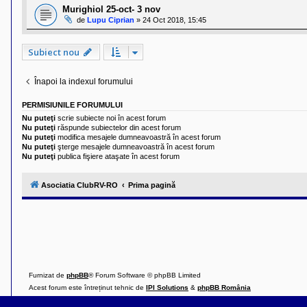
Murighiol 25-oct- 3 nov
de
Lupu Ciprian
»
24 Oct 2018, 15:45
Subiect nou
Înapoi la indexul forumului
PERMISIUNILE FORUMULUI
Nu puteţi
scrie subiecte noi în acest forum
Nu puteţi
răspunde subiectelor din acest forum
Nu puteţi
modifica mesajele dumneavoastră în acest forum
Nu puteţi
şterge mesajele dumneavoastră în acest forum
Nu puteţi
publica fişiere ataşate în acest forum
Asociatia ClubRV-RO
Prima pagină
Furnizat de
phpBB
® Forum Software © phpBB Limited
Acest forum este întreținut tehnic de
IPI Solutions
&
phpBB România
Style ProsilverSlideEdition created by Talk19Zehn OnGray-Design.de & Style Updated 