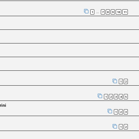
1
7
8
9
10
11
…
1
2
1
2
3
4
5
rini
1
2
3
1
2