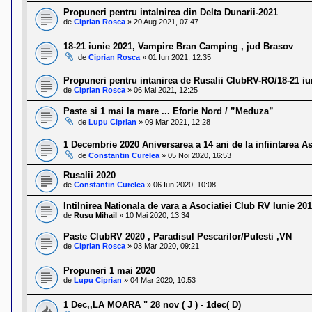
Propuneri pentru intalnirea din Delta Dunarii-2021
de
Ciprian Rosca
»
20 Aug 2021, 07:47
18-21 iunie 2021, Vampire Bran Camping , jud Brasov
de
Ciprian Rosca
»
01 Iun 2021, 12:35
Propuneri pentru intanirea de Rusalii ClubRV-RO/18-21 iu
de
Ciprian Rosca
»
06 Mai 2021, 12:25
Paste si 1 mai la mare ... Eforie Nord / ”Meduza”
de
Lupu Ciprian
»
09 Mar 2021, 12:28
1 Decembrie 2020 Aniversarea a 14 ani de la infiintarea 
de
Constantin Curelea
»
05 Noi 2020, 16:53
Rusalii 2020
de
Constantin Curelea
»
06 Iun 2020, 10:08
Intilnirea Nationala de vara a Asociatiei Club RV Iunie 20
de
Rusu Mihail
»
10 Mai 2020, 13:34
Paste ClubRV 2020 , Paradisul Pescarilor/Pufesti ,VN
de
Ciprian Rosca
»
03 Mar 2020, 09:21
Propuneri 1 mai 2020
de
Lupu Ciprian
»
04 Mar 2020, 10:53
1 Dec,,LA MOARA " 28 nov ( J ) - 1dec( D)