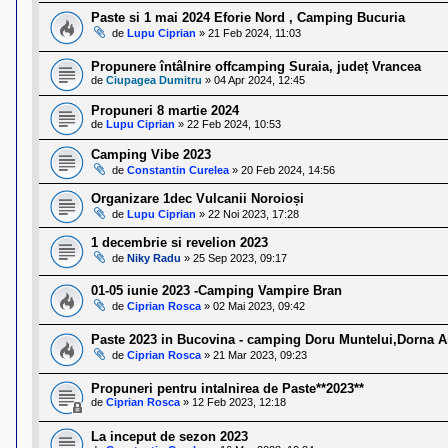
Paste si 1 mai 2024 Eforie Nord , Camping Bucuria
de
Lupu Ciprian
»
21 Feb 2024, 11:03
Propunere întâlnire offcamping Suraia, județ Vrancea
de
Ciupagea Dumitru
»
04 Apr 2024, 12:45
Propuneri 8 martie 2024
de
Lupu Ciprian
»
22 Feb 2024, 10:53
Camping Vibe 2023
de
Constantin Curelea
»
20 Feb 2024, 14:56
Organizare 1dec Vulcanii Noroioși
de
Lupu Ciprian
»
22 Noi 2023, 17:28
1 decembrie si revelion 2023
de
Niky Radu
»
25 Sep 2023, 09:17
01-05 iunie 2023 -Camping Vampire Bran
de
Ciprian Rosca
»
02 Mai 2023, 09:42
Paste 2023 in Bucovina - camping Doru Muntelui,Dorna A
de
Ciprian Rosca
»
21 Mar 2023, 09:23
Propuneri pentru intalnirea de Paste**2023**
de
Ciprian Rosca
»
12 Feb 2023, 12:18
La inceput de sezon 2023