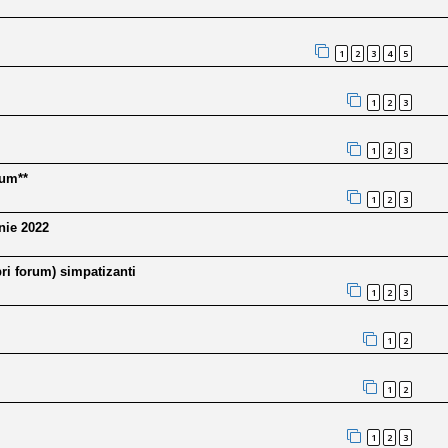
1
2
3
4
5
1
2
3
1
2
3
rum**
1
2
3
nie 2022
ri forum) simpatizanti
1
2
3
1
2
1
2
1
2
3