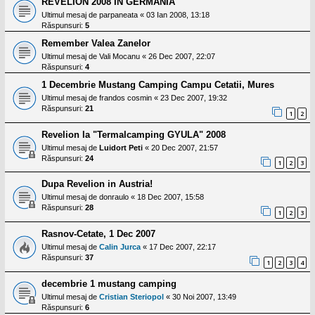
REVELION 2008 IN GERMANIA
Ultimul mesaj de
parpaneata
«
03 Ian 2008, 13:18
Răspunsuri:
5
Remember Valea Zanelor
Ultimul mesaj de
Vali Mocanu
«
26 Dec 2007, 22:07
Răspunsuri:
4
1 Decembrie Mustang Camping Campu Cetatii, Mures
Ultimul mesaj de
frandos cosmin
«
23 Dec 2007, 19:32
Răspunsuri:
21
1
2
Revelion la "Termalcamping GYULA" 2008
Ultimul mesaj de
Luidort Peti
«
20 Dec 2007, 21:57
Răspunsuri:
24
1
2
3
Dupa Revelion in Austria!
Ultimul mesaj de
donraulo
«
18 Dec 2007, 15:58
Răspunsuri:
28
1
2
3
Rasnov-Cetate, 1 Dec 2007
Ultimul mesaj de
Calin Jurca
«
17 Dec 2007, 22:17
Răspunsuri:
37
1
2
3
4
decembrie 1 mustang camping
Ultimul mesaj de
Cristian Steriopol
«
30 Noi 2007, 13:49
Răspunsuri:
6