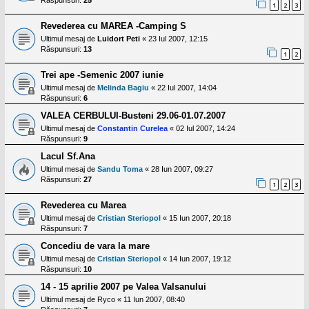
Răspunsuri:
25
1
2
3
Revederea cu MAREA -Camping S
Ultimul mesaj de
Luidort Peti
«
23 Iul 2007, 12:15
Răspunsuri:
13
1
2
Trei ape -Semenic 2007 iunie
Ultimul mesaj de
Melinda Bagiu
«
22 Iul 2007, 14:04
Răspunsuri:
6
VALEA CERBULUI-Busteni 29.06-01.07.2007
Ultimul mesaj de
Constantin Curelea
«
02 Iul 2007, 14:24
Răspunsuri:
9
Lacul Sf.Ana
Ultimul mesaj de
Sandu Toma
«
28 Iun 2007, 09:27
Răspunsuri:
27
1
2
3
Revederea cu Marea
Ultimul mesaj de
Cristian Steriopol
«
15 Iun 2007, 20:18
Răspunsuri:
7
Concediu de vara la mare
Ultimul mesaj de
Cristian Steriopol
«
14 Iun 2007, 19:12
Răspunsuri:
10
14 - 15 aprilie 2007 pe Valea Valsanului
Ultimul mesaj de
Ryco
«
11 Iun 2007, 08:40