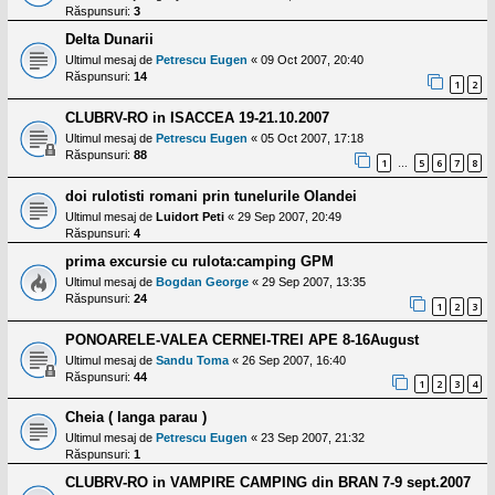
Răspunsuri:
3
Delta Dunarii
Ultimul mesaj de
Petrescu Eugen
«
09 Oct 2007, 20:40
Răspunsuri:
14
1
2
CLUBRV-RO in ISACCEA 19-21.10.2007
Ultimul mesaj de
Petrescu Eugen
«
05 Oct 2007, 17:18
Răspunsuri:
88
1
5
6
7
8
…
doi rulotisti romani prin tunelurile Olandei
Ultimul mesaj de
Luidort Peti
«
29 Sep 2007, 20:49
Răspunsuri:
4
prima excursie cu rulota:camping GPM
Ultimul mesaj de
Bogdan George
«
29 Sep 2007, 13:35
Răspunsuri:
24
1
2
3
PONOARELE-VALEA CERNEI-TREI APE 8-16August
Ultimul mesaj de
Sandu Toma
«
26 Sep 2007, 16:40
Răspunsuri:
44
1
2
3
4
Cheia ( langa parau )
Ultimul mesaj de
Petrescu Eugen
«
23 Sep 2007, 21:32
Răspunsuri:
1
CLUBRV-RO in VAMPIRE CAMPING din BRAN 7-9 sept.2007