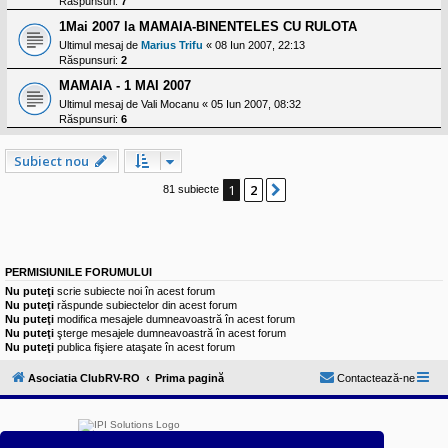
Răspunsuri:
7
1Mai 2007 la MAMAIA-BINENTELES CU RULOTA
Ultimul mesaj de
Marius Trifu
«
08 Iun 2007, 22:13
Răspunsuri:
2
MAMAIA - 1 MAI 2007
Ultimul mesaj de
Vali Mocanu
«
05 Iun 2007, 08:32
Răspunsuri:
6
Subiect nou
1
2
Următorul
81 subiecte
PERMISIUNILE FORUMULUI
Nu puteţi
scrie subiecte noi în acest forum
Nu puteţi
răspunde subiectelor din acest forum
Nu puteţi
modifica mesajele dumneavoastră în acest forum
Nu puteţi
şterge mesajele dumneavoastră în acest forum
Nu puteţi
publica fişiere ataşate în acest forum
Asociatia ClubRV-RO
Prima pagină
Contactează-ne