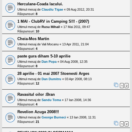
l
Herculane-Coada lacului.
o
t
Ultimul mesaj de
Claudiu Tigae
«
09 Aug 2012, 20:31
e
Răspunsuri:
8
s
1 MAI - ClubRV in Camping S!!! - (2007)
i
a
Ultimul mesaj de
Rusu Mihail
«
17 Mai 2011, 09:47
u
Răspunsuri:
10
t
o
Cheia-Mos Martin
r
Ultimul mesaj de
Vali Mocanu
«
13 Apr 2011, 21:04
u
Răspunsuri:
4
l
o
paste gura diham 5-10 aprilie
t
Ultimul mesaj de
Dan Popa
«
04 Aug 2008, 12:35
e
Răspunsuri:
8
d
i
28 aprilie - 01 mai 2007 Stoenesti Arges
n
Ultimul mesaj de
Dan Dumitru
«
03 Apr 2008, 08:13
R
o
Răspunsuri:
12
1
2
m
a
Ravasitul oilor :Bran
n
i
Ultimul mesaj de
Sandu Toma
«
17 Ian 2008, 14:36
a
Răspunsuri:
4
Revelion Azuga 2008!!!
Ultimul mesaj de
George Burneci
«
13 Ian 2008, 11:31
Răspunsuri:
21
1
2