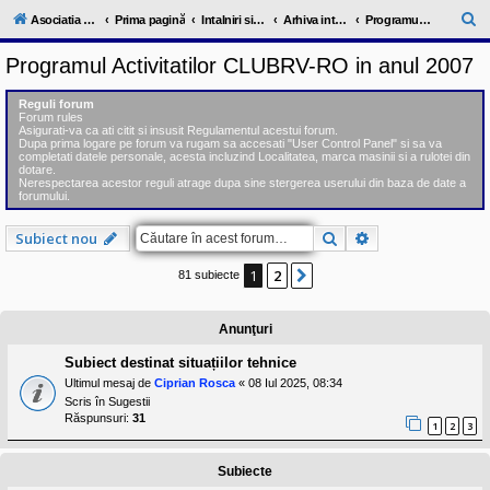
l
u
C
Asociatia ClubRV-RO
Prima pagină
Intalniri si excursii in cadrul comunitatii
Arhiva intalnirilor trecute 2006-2012
Programul Activitatilor CLUBRV-RO in anul 2007
b
ă
R
Programul Activitatilor CLUBRV-RO in anul 2007
V
u
-
c
t
Reguli forum
o
Forum rules
a
m
Asigurati-va ca ati citit si insusit Regulamentul acestui forum.
u
Dupa prima logare pe forum va rugam sa accesati "User Control Panel" si sa va
r
n
completati datele personale, acesta incluzind Localitatea, marca masinii si a rulotei din
dotare.
i
e
Nerespectarea acestor reguli atrage dupa sine stergerea userului din baza de date a
t
forumului.
a
t
e
Căutare
Căutare avansat
Subiect nou
a
p
1
2
Următorul
81 subiecte
o
s
e
s
Anunţuri
o
r
Subiect destinat situațiilor tehnice
i
Ultimul mesaj de
Ciprian Rosca
«
08 Iul 2025, 08:34
l
o
Scris în
Sugestii
r
Răspunsuri:
31
1
2
3
d
e
r
Subiecte
u