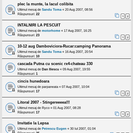
plec la munte, la lacul colibita
Ultimul mesaj de
Sandu Toma
«
20 Aug 2007, 08:56
Răspunsuri:
22
1
2
INTALNIRI LA PESCUIT
Ultimul mesaj de
motorhome
«
17 Aug 2007, 16:25
Răspunsuri:
23
1
2
10-12 aug Damboviciora-Rucar:camping Panorama
Ultimul mesaj de
Sandu Toma
«
16 Aug 2007, 20:54
Răspunsuri:
10
cascada Putna cu scenic rx4-chateau 330
Ultimul mesaj de
Dan Iliescu
«
09 Aug 2007, 19:55
Răspunsuri:
1
cincis hunedoara
Ultimul mesaj de
parpaneata
«
07 Aug 2007, 10:04
Răspunsuri:
17
1
2
Litoral 2007 - Stingereeeea!!!
Ultimul mesaj de
Ryco
«
01 Aug 2007, 08:28
Răspunsuri:
17
1
2
Invitatie la Lepsa
Ultimul mesaj de
Petrescu Eugen
«
30 Iul 2007, 01:04