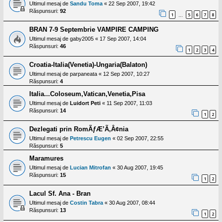
Ultimul mesaj de
Sandu Toma
«
22 Sep 2007, 19:42
Răspunsuri:
92
1
5
6
7
8
…
BRAN 7-9 Septembrie VAMPIRE CAMPING
Ultimul mesaj de
gaby2005
«
17 Sep 2007, 14:04
Răspunsuri:
46
1
2
3
4
Croatia-Italia(Venetia)-Ungaria(Balaton)
Ultimul mesaj de
parpaneata
«
12 Sep 2007, 10:27
Răspunsuri:
4
Italia...Coloseum,Vatican,Venetia,Pisa
Ultimul mesaj de
Luidort Peti
«
11 Sep 2007, 11:03
Răspunsuri:
14
1
2
Dezlegati prin RomÃƒÆ’Ã‚Â¢nia
Ultimul mesaj de
Petrescu Eugen
«
02 Sep 2007, 22:55
Răspunsuri:
5
Maramures
Ultimul mesaj de
Lucian Mitrofan
«
30 Aug 2007, 19:45
Răspunsuri:
15
1
2
Lacul Sf. Ana - Bran
Ultimul mesaj de
Costin Tabra
«
30 Aug 2007, 08:44
Răspunsuri:
13
1
2