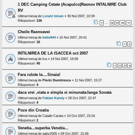
1 DEC Camping Cetate (Acapulco)Rasnov INTALNIRE Club
RV
Ultimul mesaj de
Lorant Istvan
«
30 Noi 2007, 10:39
Răspunsuri:
126
1
8
9
10
11
…
Cheile Rasnoavei
Ultimul mesaj de
bebe944
«
16 Noi 2007, 20:41
Răspunsuri:
16
1
2
INTILNIREA DE LA ISACCEA oct 2007
Ultimul mesaj de
Ica
«
14 Noi 2007, 19:58
Răspunsuri:
45
1
2
3
4
Fara rulote la....Sinaia!
Ultimul mesaj de
Florin Dumitrescu
«
11 Noi 2007, 15:27
Răspunsuri:
4
daca vrei ,viata e simpla si minunata:langa Sovata
Ultimul mesaj de
Fabian Karoly
«
28 Oct 2007, 22:47
Răspunsuri:
4
Poze din Croatia
Ultimul mesaj de
Catalin Carata
«
10 Oct 2007, 23:16
Răspunsuri:
2
Venetia...superba Venetia...
Ultimul mesaj de
gaby2005
«
09 Oct 2007, 21:06