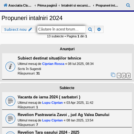
l
u
C
Asociatia ClubRV-RO
Prima pagină
Intalniri si excursii in cadrul comunitatii
Propuneri intalniri 2024
b
ă
R
Propuneri intalniri 2024
V
u
-
c
t
Căutare
Căutare avansat
Subiect nou
o
a
m
13 subiecte • Pagina
1
din
1
u
r
n
i
e
Anunţuri
t
a
Subiect destinat situațiilor tehnice
t
e
Ultimul mesaj de
Ciprian Rosca
«
08 Iul 2025, 08:34
a
Scris în
Sugestii
p
Răspunsuri:
31
1
2
3
o
s
e
Subiecte
s
o
Vacanta de iarna 2024 ( sarbatori )
r
i
Ultimul mesaj de
Lupu Ciprian
«
03 Apr 2025, 11:42
l
Răspunsuri:
1
o
r
Revelion Pastravaria Zavoi , jud Ag Valea Danului
d
Ultimul mesaj de
Lupu Ciprian
«
08 Ian 2025, 13:54
e
Răspunsuri:
7
r
u
Revelion Tara oasului 2024 - 2025