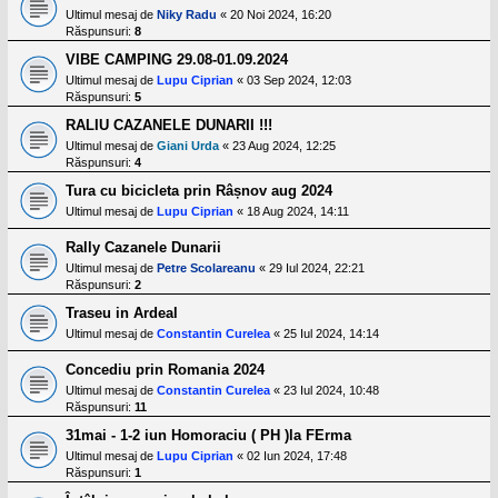
l
Ultimul mesaj de
Niky Radu
«
20 Noi 2024, 16:20
o
Răspunsuri:
8
t
e
VIBE CAMPING 29.08-01.09.2024
s
Ultimul mesaj de
Lupu Ciprian
«
03 Sep 2024, 12:03
i
a
Răspunsuri:
5
u
RALIU CAZANELE DUNARII !!!
t
o
Ultimul mesaj de
Giani Urda
«
23 Aug 2024, 12:25
r
Răspunsuri:
4
u
Tura cu bicicleta prin Râșnov aug 2024
l
o
Ultimul mesaj de
Lupu Ciprian
«
18 Aug 2024, 14:11
t
e
Rally Cazanele Dunarii
d
i
Ultimul mesaj de
Petre Scolareanu
«
29 Iul 2024, 22:21
n
Răspunsuri:
2
R
Traseu in Ardeal
o
m
Ultimul mesaj de
Constantin Curelea
«
25 Iul 2024, 14:14
a
n
Concediu prin Romania 2024
i
Ultimul mesaj de
Constantin Curelea
«
23 Iul 2024, 10:48
a
Răspunsuri:
11
31mai - 1-2 iun Homoraciu ( PH )la FErma
Ultimul mesaj de
Lupu Ciprian
«
02 Iun 2024, 17:48
Răspunsuri:
1