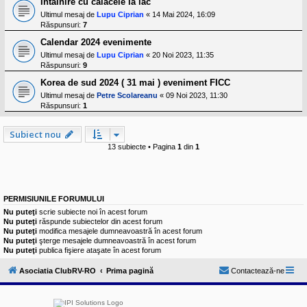
Întâlnire cu caiacele la lac
Ultimul mesaj de
Lupu Ciprian
«
14 Mai 2024, 16:09
Răspunsuri:
7
Calendar 2024 evenimente
Ultimul mesaj de
Lupu Ciprian
«
20 Noi 2023, 11:35
Răspunsuri:
9
Korea de sud 2024 ( 31 mai ) eveniment FICC
Ultimul mesaj de
Petre Scolareanu
«
09 Noi 2023, 11:30
Răspunsuri:
1
Subiect nou
13 subiecte • Pagina
1
din
1
PERMISIUNILE FORUMULUI
Nu puteţi
scrie subiecte noi în acest forum
Nu puteţi
răspunde subiectelor din acest forum
Nu puteţi
modifica mesajele dumneavoastră în acest forum
Nu puteţi
şterge mesajele dumneavoastră în acest forum
Nu puteţi
publica fişiere ataşate în acest forum
Asociatia ClubRV-RO
Prima pagină
Contactează-ne