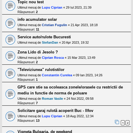
Topic nou test
Ultimul mesaj de
Lupu Ciprian
«
29 Iul 2023, 21:39
Răspunsuri:
2
info acumulator solar
Ultimul mesaj de
Cristian Fugulin
«
21 Apr 2023, 18:18
Răspunsuri:
11
Service auto/rulote Bucuresti
Ultimul mesaj de
StefanDan
«
20 Apr 2023, 19:32
Zona Lido di Jesolo ?
Ultimul mesaj de
Ciprian Rosca
«
15 Mar 2023, 13:49
Răspunsuri:
2
"Televiziunea" rulotistilor
Ultimul mesaj de
Constantin Curelea
«
09 Ian 2023, 14:26
Răspunsuri:
1
GPS care stie sa ocoleasca zonele/orasele cu restrictii de
mediu in functie de norma de poluare
Ultimul mesaj de
Roman Vasile
«
24 Noi 2022, 09:58
Răspunsuri:
7
Solicitare garaj rulotă acoperit Buc - Ilfov
Ultimul mesaj de
Lupu Ciprian
«
18 Aug 2022, 12:34
Răspunsuri:
13
1
2
Vigneta Bulgaria, de weekend