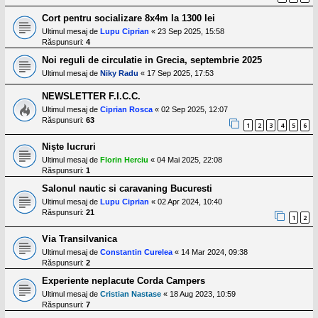
Cort pentru socializare 8x4m la 1300 lei
Ultimul mesaj de
Lupu Ciprian
«
23 Sep 2025, 15:58
Răspunsuri:
4
Noi reguli de circulatie in Grecia, septembrie 2025
Ultimul mesaj de
Niky Radu
«
17 Sep 2025, 17:53
NEWSLETTER F.I.C.C.
Ultimul mesaj de
Ciprian Rosca
«
02 Sep 2025, 12:07
Răspunsuri:
63
1
2
3
4
5
6
Niște lucruri
Ultimul mesaj de
Florin Herciu
«
04 Mai 2025, 22:08
Răspunsuri:
1
Salonul nautic si caravaning Bucuresti
Ultimul mesaj de
Lupu Ciprian
«
02 Apr 2024, 10:40
Răspunsuri:
21
1
2
Via Transilvanica
Ultimul mesaj de
Constantin Curelea
«
14 Mar 2024, 09:38
Răspunsuri:
2
Experiente neplacute Corda Campers
Ultimul mesaj de
Cristian Nastase
«
18 Aug 2023, 10:59
Răspunsuri:
7