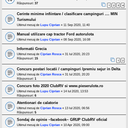
Răspunsuri:
37
1
2
3
4
Cerinte minime infiintare / clasificare campinguri .... MIN
Turismului
Ultimul mesaj de
Lupu Ciprian
«
11 Sep 2020, 11:40
Manual utilizare cap tractor Ford autorulota
Ultimul mesaj de
Lupu Ciprian
«
08 Sep 2020, 16:08
Informatii Grecia
Ultimul mesaj de
Ciprian Rosca
«
31 Iul 2020, 20:23
Răspunsuri:
15
1
2
Concurs postari locatii / campinguri /premiu sejur in Delta
Ultimul mesaj de
Ciprian Rosca
«
31 Iul 2020, 20:20
Răspunsuri:
1
Concurs foto 2020 ClubRV si www.pieserulote.ro
Ultimul mesaj de
Lupu Ciprian
«
14 Iul 2020, 13:53
Răspunsuri:
6
Atentionari de calatorie
Ultimul mesaj de
Ciprian Rosca
«
13 Iul 2020, 06:56
Răspunsuri:
5
Sondaj de opinie ~facebook~ GRUP ClubRV oficial
Ultimul mesaj de
Lupu Ciprian
«
10 Apr 2020, 09:00