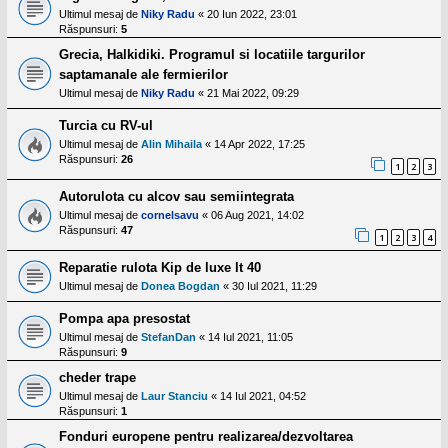
Ultimul mesaj de
Niky Radu
«
20 Iun 2022, 23:01
Răspunsuri:
5
Grecia, Halkidiki. Programul si locatiile targurilor
saptamanale ale fermierilor
Ultimul mesaj de
Niky Radu
«
21 Mai 2022, 09:29
Turcia cu RV-ul
Ultimul mesaj de
Alin Mihaila
«
14 Apr 2022, 17:25
Răspunsuri:
26
1
2
3
Autorulota cu alcov sau semiintegrata
Ultimul mesaj de
cornelsavu
«
06 Aug 2021, 14:02
Răspunsuri:
47
1
2
3
4
Reparatie rulota Kip de luxe lt 40
Ultimul mesaj de
Donea Bogdan
«
30 Iul 2021, 11:29
Pompa apa presostat
Ultimul mesaj de
StefanDan
«
14 Iul 2021, 11:05
Răspunsuri:
9
cheder trape
Ultimul mesaj de
Laur Stanciu
«
14 Iul 2021, 04:52
Răspunsuri:
1
Fonduri europene pentru realizarea/dezvoltarea