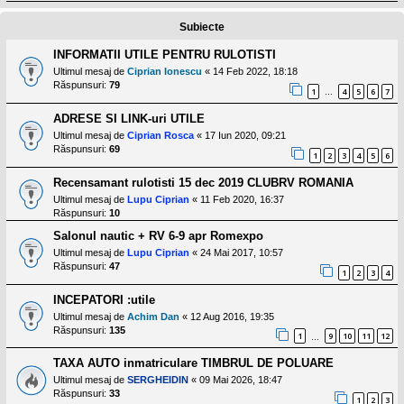
l
o
Subiecte
t
e
s
INFORMATII UTILE PENTRU RULOTISTI
i
Ultimul mesaj de
Ciprian Ionescu
«
14 Feb 2022, 18:18
a
Răspunsuri:
79
u
1
4
5
6
7
…
t
o
ADRESE SI LINK-uri UTILE
r
Ultimul mesaj de
Ciprian Rosca
«
17 Iun 2020, 09:21
u
Răspunsuri:
69
l
1
2
3
4
5
6
o
t
Recensamant rulotisti 15 dec 2019 CLUBRV ROMANIA
e
Ultimul mesaj de
Lupu Ciprian
«
11 Feb 2020, 16:37
d
Răspunsuri:
10
i
n
Salonul nautic + RV 6-9 apr Romexpo
R
Ultimul mesaj de
Lupu Ciprian
«
24 Mai 2017, 10:57
o
Răspunsuri:
47
m
1
2
3
4
a
n
INCEPATORI :utile
i
Ultimul mesaj de
Achim Dan
«
12 Aug 2016, 19:35
a
Răspunsuri:
135
1
9
10
11
12
…
TAXA AUTO inmatriculare TIMBRUL DE POLUARE
Ultimul mesaj de
SERGHEIDIN
«
09 Mai 2026, 18:47
Răspunsuri:
33
1
2
3