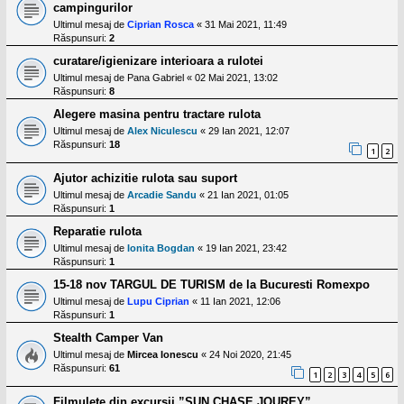
campingurilor
Ultimul mesaj de
Ciprian Rosca
«
31 Mai 2021, 11:49
Răspunsuri:
2
curatare/igienizare interioara a rulotei
Ultimul mesaj de
Pana Gabriel
«
02 Mai 2021, 13:02
Răspunsuri:
8
Alegere masina pentru tractare rulota
Ultimul mesaj de
Alex Niculescu
«
29 Ian 2021, 12:07
Răspunsuri:
18
1
2
Ajutor achizitie rulota sau suport
Ultimul mesaj de
Arcadie Sandu
«
21 Ian 2021, 01:05
Răspunsuri:
1
Reparatie rulota
Ultimul mesaj de
Ionita Bogdan
«
19 Ian 2021, 23:42
Răspunsuri:
1
15-18 nov TARGUL DE TURISM de la Bucuresti Romexpo
Ultimul mesaj de
Lupu Ciprian
«
11 Ian 2021, 12:06
Răspunsuri:
1
Stealth Camper Van
Ultimul mesaj de
Mircea Ionescu
«
24 Noi 2020, 21:45
Răspunsuri:
61
1
2
3
4
5
6
Filmulete din excursii ”SUN CHASE JOUREY”