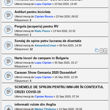
Ultimul mesaj de
Lupu Ciprian
«
23 Noi 2020, 14:40
Antifurt pentru bicicleta
Ultimul mesaj de
Ciprian Rosca
«
23 Noi 2020, 09:02
Răspunsuri:
2
Pergola (acoperis) pentru RV
Ultimul mesaj de
Radu Pascu
«
13 Noi 2020, 22:32
Răspunsuri:
1
Sondaj de opine petru lucrarea de disertatie
Ultimul mesaj de
AlexandruCrisan
«
08 Noi 2020, 14:30
Răspunsuri:
12
1
2
Harta locuri de campare in Bulgaria
Ultimul mesaj de
Lupu Ciprian
«
30 Sep 2020, 15:17
Răspunsuri:
3
Caravan Show Gemania 2020 Dusseldorf
Ultimul mesaj de
Lupu Ciprian
«
16 Sep 2020, 12:26
Răspunsuri:
3
SCHEMELE DE SPRIJIN PENTRU IMM-URI ÎN CONTEXTUL
CRIZEI COVID-19
Ultimul mesaj de
Ciprian Rosca
«
15 Sep 2020, 07:34
informatii rulote din Anglia
Ultimul mesaj de
Marius Titulescu
«
12 Sep 2020, 15:26