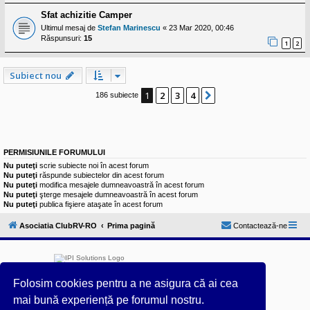
Sfat achizitie Camper
Ultimul mesaj de
Stefan Marinescu
«
23 Mar 2020, 00:46
Răspunsuri:
15
1
2
Subiect nou
1
2
3
4
Următorul
186 subiecte
PERMISIUNILE FORUMULUI
Nu puteţi
scrie subiecte noi în acest forum
Nu puteţi
răspunde subiectelor din acest forum
Nu puteţi
modifica mesajele dumneavoastră în acest forum
Nu puteţi
şterge mesajele dumneavoastră în acest forum
Nu puteţi
publica fişiere ataşate în acest forum
Asociatia ClubRV-RO
Prima pagină
Contactează-ne
Folosim cookies pentru a ne asigura că ai cea
mai bună experiență pe forumul nostru.