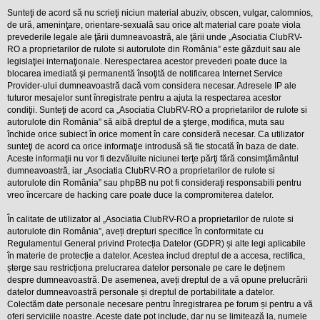
l
o
Sunteţi de acord să nu scrieţi niciun material abuziv, obscen, vulgar, calomnios,
t
de ură, ameninţare, orientare-sexuală sau orice alt material care poate viola
e
prevederile legale ale ţării dumneavoastră, ale ţării unde „Asociatia ClubRV-
s
RO a proprietarilor de rulote si autorulote din România” este găzduit sau ale
i
legislaţiei internaţionale. Nerespectarea acestor prevederi poate duce la
a
u
blocarea imediată şi permanentă însoţită de notificarea Internet Service
t
Provider-ului dumneavoastră dacă vom considera necesar. Adresele IP ale
o
tuturor mesajelor sunt înregistrate pentru a ajuta la respectarea acestor
r
condiţii. Sunteţi de acord ca „Asociatia ClubRV-RO a proprietarilor de rulote si
u
autorulote din România” să aibă dreptul de a şterge, modifica, muta sau
l
o
închide orice subiect în orice moment în care consideră necesar. Ca utilizator
t
sunteţi de acord ca orice informaţie introdusă să fie stocată în baza de date.
e
Aceste informaţii nu vor fi dezvăluite niciunei terţe părţi fără consimţământul
d
dumneavoastră, iar „Asociatia ClubRV-RO a proprietarilor de rulote si
i
n
autorulote din România” sau phpBB nu pot fi consideraţi responsabili pentru
R
vreo încercare de hacking care poate duce la compromiterea datelor.
o
m
În calitate de utilizator al „Asociatia ClubRV-RO a proprietarilor de rulote si
a
autorulote din România”, aveți drepturi specifice în conformitate cu
n
i
Regulamentul General privind Protecția Datelor (GDPR) și alte legi aplicabile
a
în materie de protecție a datelor. Acestea includ dreptul de a accesa, rectifica,
șterge sau restricționa prelucrarea datelor personale pe care le deținem
despre dumneavoastră. De asemenea, aveți dreptul de a vă opune prelucrării
datelor dumneavoastră personale și dreptul de portabilitate a datelor.
Colectăm date personale necesare pentru înregistrarea pe forum și pentru a vă
oferi serviciile noastre. Aceste date pot include, dar nu se limitează la, numele