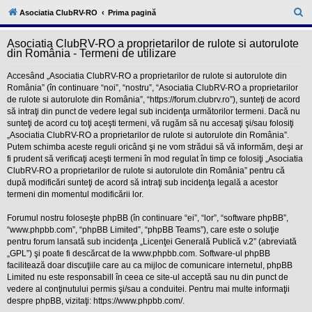
l
u
C
Asociatia ClubRV-RO
Prima pagină
b
ă
R
V
Asociatia ClubRV-RO a proprietarilor de rulote si autorulote
u
-
din România - Termeni de utilizare
c
t
o
Accesând „Asociatia ClubRV-RO a proprietarilor de rulote si autorulote din
a
m
România” (în continuare “noi”, “nostru”, “Asociatia ClubRV-RO a proprietarilor
u
r
de rulote si autorulote din România”, “https://forum.clubrv.ro”), sunteţi de acord
n
i
să intraţi din punct de vedere legal sub incidenţa următorilor termeni. Dacă nu
e
t
sunteţi de acord cu toţi aceşti termeni, vă rugăm să nu accesaţi şi/sau folosiţi
a
„Asociatia ClubRV-RO a proprietarilor de rulote si autorulote din România”.
t
Putem schimba aceste reguli oricând şi ne vom strădui să vă informăm, deşi ar
e
a
fi prudent să verificaţi aceşti termeni în mod regulat în timp ce folosiţi „Asociatia
p
ClubRV-RO a proprietarilor de rulote si autorulote din România” pentru că
o
după modificări sunteţi de acord să intraţi sub incidenţa legală a acestor
s
termeni din momentul modificării lor.
e
s
o
Forumul nostru foloseşte phpBB (în continuare “ei”, “lor”, “software phpBB”,
r
“www.phpbb.com”, “phpBB Limited”, “phpBB Teams”), care este o soluţie
i
pentru forum lansată sub incidenţa „
Licenţei Generală Publică v.2
” (abreviată
l
„GPL”) şi poate fi descărcat de la
www.phpbb.com
. Software-ul phpBB
o
facilitează doar discuţiile care au ca mijloc de comunicare internetul, phpBB
r
d
Limited nu este responsabill în ceea ce site-ul acceptă sau nu din punct de
e
vedere al conţinutului permis şi/sau a conduitei. Pentru mai multe informaţii
r
despre phpBB, vizitaţi:
https://www.phpbb.com/
.
u