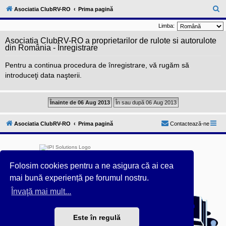
l
u
C
Asociatia ClubRV-RO
Prima pagină
b
ă
R
Limba:
V
u
-
Asociatia ClubRV-RO a proprietarilor de rulote si autorulote
c
t
din România - Înregistrare
o
a
m
Pentru a continua procedura de înregistrare, vă rugăm să
u
r
n
introduceţi data naşterii.
i
e
t
a
t
e
a
p
Asociatia ClubRV-RO
Prima pagină
Contactează-ne
o
s
e
s
o
r
Folosim cookies pentru a ne asigura că ai cea
i
mai bună experiență pe forumul nostru.
l
o
Învaţă mai mult...
Furnizat de
phpBB
® Forum Software © phpBB Limited
r
d
Acest forum este întreținut tehnic de
IPI Solutions
&
e
phpBB România
r
Este în regulă
Style ProsilverSlideEdition created by Talk19Zehn OnGray-
u