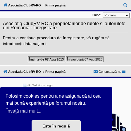
l
u
C
Asociatia ClubRV-RO
Prima pagină
b
ă
R
Limba:
V
u
-
Asociatia ClubRV-RO a proprietarilor de rulote si autorulote
c
t
din România - Înregistrare
o
a
m
Pentru a continua procedura de înregistrare, vă rugăm să
u
r
n
introduceţi data naşterii.
i
e
t
a
t
e
a
p
Asociatia ClubRV-RO
Prima pagină
Contactează-ne
o
s
e
s
o
r
Folosim cookies pentru a ne asigura că ai cea
i
mai bună experiență pe forumul nostru.
l
o
Învaţă mai mult...
Furnizat de
phpBB
® Forum Software © phpBB Limited
r
d
Acest forum este întreținut tehnic de
IPI Solutions
&
e
phpBB România
r
Este în regulă
Style ProsilverSlideEdition created by Talk19Zehn OnGray-
u