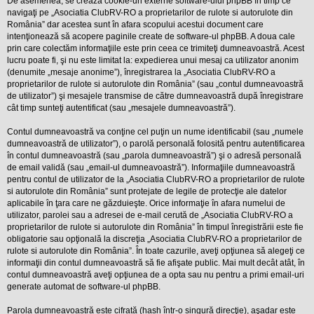
De asemenea, se crează cookie-uri externe software-ului phpBB în timp ce
l
o
navigaţi pe „Asociatia ClubRV-RO a proprietarilor de rulote si autorulote din
t
România” dar acestea sunt în afara scopului acestui document care
e
intenţionează să acopere paginile create de software-ul phpBB. A doua cale
s
prin care colectăm informaţiile este prin ceea ce trimiteţi dumneavoastră. Acest
i
lucru poate fi, şi nu este limitat la: expedierea unui mesaj ca utilizator anonim
a
u
(denumite „mesaje anonime”), înregistrarea la „Asociatia ClubRV-RO a
t
proprietarilor de rulote si autorulote din România” (sau „contul dumneavoastră
o
de utilizator”) şi mesajele transmise de către dumneavoastră după înregistrare
r
cât timp sunteţi autentificat (sau „mesajele dumneavoastră”).
u
l
o
Contul dumneavoastră va conţine cel puţin un nume identificabil (sau „numele
t
dumneavoastră de utilizator”), o parolă personală folosită pentru autentificarea
e
în contul dumneavoastră (sau „parola dumneavoastră”) şi o adresă personală
d
de email validă (sau „email-ul dumneavoastră”). Informaţiile dumneavoastră
i
n
pentru contul de utilizator de la „Asociatia ClubRV-RO a proprietarilor de rulote
R
si autorulote din România” sunt protejate de legile de protecţie ale datelor
o
aplicabile în ţara care ne găzduieşte. Orice informaţie în afara numelui de
m
utilizator, parolei sau a adresei de e-mail cerută de „Asociatia ClubRV-RO a
a
proprietarilor de rulote si autorulote din România” în timpul înregistrării este fie
n
i
obligatorie sau opţională la discreţia „Asociatia ClubRV-RO a proprietarilor de
a
rulote si autorulote din România”. În toate cazurile, aveţi opţiunea să alegeţi ce
informaţii din contul dumneavoastră să fie afişate public. Mai mult decât atât, în
contul dumneavoastră aveţi opţiunea de a opta sau nu pentru a primi email-uri
generate automat de software-ul phpBB.
Parola dumneavoastră este cifrată (hash într-o singură direcţie), aşadar este