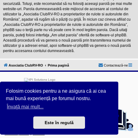
securizată. Totuşi, este recomandat să nu folosiţi aceeaşi parolă pe mai multe
website-uri. Parola dumneavoastră este mijlocul de accesare al contului de
utilizator la „Asociatia ClubRV-RO a proprietarilor de rulote si autorulote din
România”, aşadar vă rugăm să o păziţi cu grijă. În niciun caz cineva afiliat cu
„Asociatia ClubRV-RO a proprietarilor de rulote si autorulote din România”,
phpBB sau o terţă parte nu vă poate cere în mod legitim parola. Dacă uitaţi
parola, puteţi folosi interfaţa „Am uitat parola” oferită de software-ul phpBB.
Această procedură vă va genera o nouă parolă prin transmiterea numelui de
utilizator şi a adresei email, apoi software-ul phpBB va genera o nouă parolă
pentru accesarea contului dumneavoastră.
Asociatia ClubRV-RO
Prima pagină
Contactează-ne
Folosim cookies pentru a ne asigura că ai cea
mai bună experiență pe forumul nostru.
Furnizat de
phpBB
® Forum Software © phpBB Limited
Învaţă mai mult...
Acest forum este întreținut tehnic de
IPI Solutions
&
phpBB România
Este în regulă
Style ProsilverSlideEdition created by Talk19Zehn OnGray-
Design.de & Style Updated by
Prosk8er
Confidențialitate
||
Termeni