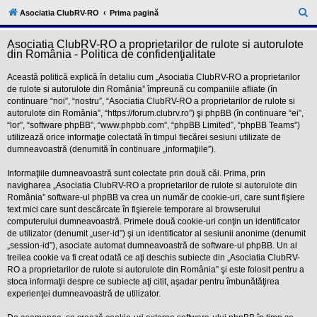
l
u
C
Asociatia ClubRV-RO
Prima pagină
b
ă
R
V
Asociatia ClubRV-RO a proprietarilor de rulote si autorulote
u
-
din România - Politica de confidenţialitate
c
t
o
Această politică explică în detaliu cum „Asociatia ClubRV-RO a proprietarilor
a
m
de rulote si autorulote din România” împreună cu companiile afliate (în
u
r
continuare “noi”, “nostru”, “Asociatia ClubRV-RO a proprietarilor de rulote si
n
i
autorulote din România”, “https://forum.clubrv.ro”) şi phpBB (în continuare “ei”,
e
t
“lor”, “software phpBB”, “www.phpbb.com”, “phpBB Limited”, “phpBB Teams”)
a
utilizează orice informaţie colectată în timpul fiecărei sesiuni utilizate de
t
dumneavoastră (denumită în continuare „informaţiile”).
e
a
p
Informaţiile dumneavoastră sunt colectate prin două căi. Prima, prin
o
navigharea „Asociatia ClubRV-RO a proprietarilor de rulote si autorulote din
s
România” software-ul phpBB va crea un număr de cookie-uri, care sunt fişiere
e
text mici care sunt descărcate în fişierele temporare al browserului
s
o
computerului dumneavoastră. Primele două cookie-uri conţin un identificator
r
de utilizator (denumit „user-id”) şi un identificator al sesiunii anonime (denumit
i
„session-id”), asociate automat dumneavoastră de software-ul phpBB. Un al
l
treilea cookie va fi creat odată ce aţi deschis subiecte din „Asociatia ClubRV-
o
RO a proprietarilor de rulote si autorulote din România” şi este folosit pentru a
r
d
stoca informaţii despre ce subiecte aţi citit, aşadar pentru îmbunătăţirea
e
experienţei dumneavoastră de utilizator.
r
u