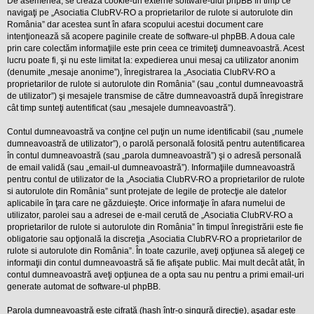
De asemenea, se crează cookie-uri externe software-ului phpBB în timp ce
l
o
navigaţi pe „Asociatia ClubRV-RO a proprietarilor de rulote si autorulote din
t
România” dar acestea sunt în afara scopului acestui document care
e
intenţionează să acopere paginile create de software-ul phpBB. A doua cale
s
prin care colectăm informaţiile este prin ceea ce trimiteţi dumneavoastră. Acest
i
lucru poate fi, şi nu este limitat la: expedierea unui mesaj ca utilizator anonim
a
u
(denumite „mesaje anonime”), înregistrarea la „Asociatia ClubRV-RO a
t
proprietarilor de rulote si autorulote din România” (sau „contul dumneavoastră
o
de utilizator”) şi mesajele transmise de către dumneavoastră după înregistrare
r
cât timp sunteţi autentificat (sau „mesajele dumneavoastră”).
u
l
o
Contul dumneavoastră va conţine cel puţin un nume identificabil (sau „numele
t
dumneavoastră de utilizator”), o parolă personală folosită pentru autentificarea
e
în contul dumneavoastră (sau „parola dumneavoastră”) şi o adresă personală
d
de email validă (sau „email-ul dumneavoastră”). Informaţiile dumneavoastră
i
n
pentru contul de utilizator de la „Asociatia ClubRV-RO a proprietarilor de rulote
R
si autorulote din România” sunt protejate de legile de protecţie ale datelor
o
aplicabile în ţara care ne găzduieşte. Orice informaţie în afara numelui de
m
utilizator, parolei sau a adresei de e-mail cerută de „Asociatia ClubRV-RO a
a
proprietarilor de rulote si autorulote din România” în timpul înregistrării este fie
n
i
obligatorie sau opţională la discreţia „Asociatia ClubRV-RO a proprietarilor de
a
rulote si autorulote din România”. În toate cazurile, aveţi opţiunea să alegeţi ce
informaţii din contul dumneavoastră să fie afişate public. Mai mult decât atât, în
contul dumneavoastră aveţi opţiunea de a opta sau nu pentru a primi email-uri
generate automat de software-ul phpBB.
Parola dumneavoastră este cifrată (hash într-o singură direcţie), aşadar este