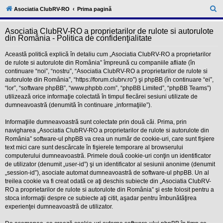
l
u
C
Asociatia ClubRV-RO
Prima pagină
b
ă
R
V
Asociatia ClubRV-RO a proprietarilor de rulote si autorulote
u
-
din România - Politica de confidenţialitate
c
t
o
Această politică explică în detaliu cum „Asociatia ClubRV-RO a proprietarilor
a
m
de rulote si autorulote din România” împreună cu companiile afliate (în
u
r
continuare “noi”, “nostru”, “Asociatia ClubRV-RO a proprietarilor de rulote si
n
i
autorulote din România”, “https://forum.clubrv.ro”) şi phpBB (în continuare “ei”,
e
t
“lor”, “software phpBB”, “www.phpbb.com”, “phpBB Limited”, “phpBB Teams”)
a
utilizează orice informaţie colectată în timpul fiecărei sesiuni utilizate de
t
dumneavoastră (denumită în continuare „informaţiile”).
e
a
p
Informaţiile dumneavoastră sunt colectate prin două căi. Prima, prin
o
navigharea „Asociatia ClubRV-RO a proprietarilor de rulote si autorulote din
s
România” software-ul phpBB va crea un număr de cookie-uri, care sunt fişiere
e
text mici care sunt descărcate în fişierele temporare al browserului
s
o
computerului dumneavoastră. Primele două cookie-uri conţin un identificator
r
de utilizator (denumit „user-id”) şi un identificator al sesiunii anonime (denumit
i
„session-id”), asociate automat dumneavoastră de software-ul phpBB. Un al
l
treilea cookie va fi creat odată ce aţi deschis subiecte din „Asociatia ClubRV-
o
RO a proprietarilor de rulote si autorulote din România” şi este folosit pentru a
r
d
stoca informaţii despre ce subiecte aţi citit, aşadar pentru îmbunătăţirea
e
experienţei dumneavoastră de utilizator.
r
u