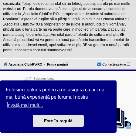
securizată. Totuşi, este recomandat să nu folosiţi aceeaşi parolă pe mai multe
website-uri. Parola dumneavoastră este mijlocul de accesare al contului de
utilizator la „Asociatia ClubRV-RO a proprietarilor de rulote si autorulote din
România”, aşadar vă rugăm să o păziţi cu grijă. În niciun caz cineva afiliat cu
„Asociatia ClubRV-RO a proprietarilor de rulote si autorulote din România”,
phpBB sau o terţă parte nu vă poate cere în mod legitim parola. Dacă uitaţi
parola, puteţi folosi interfaţa „Am uitat parola” oferită de software-ul phpBB.
Această procedură vă va genera o nouă parolă prin transmiterea numelui de
utilizator şi a adresei email, apoi software-ul phpBB va genera o nouă parolă
pentru accesarea contului dumneavoastră.
Asociatia ClubRV-RO
Prima pagină
Contactează-ne
Folosim cookies pentru a ne asigura că ai cea
mai bună experiență pe forumul nostru.
Furnizat de
phpBB
® Forum Software © phpBB Limited
Învaţă mai mult...
Acest forum este întreținut tehnic de
IPI Solutions
&
phpBB România
Este în regulă
Style ProsilverSlideEdition created by Talk19Zehn OnGray-
Design.de & Style Updated by
Prosk8er
Confidențialitate
||
Termeni