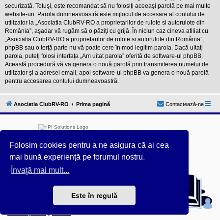
securizată. Totuşi, este recomandat să nu folosiţi aceeaşi parolă pe mai multe
website-uri. Parola dumneavoastră este mijlocul de accesare al contului de
utilizator la „Asociatia ClubRV-RO a proprietarilor de rulote si autorulote din
România”, aşadar vă rugăm să o păziţi cu grijă. În niciun caz cineva afiliat cu
„Asociatia ClubRV-RO a proprietarilor de rulote si autorulote din România”,
phpBB sau o terţă parte nu vă poate cere în mod legitim parola. Dacă uitaţi
parola, puteţi folosi interfaţa „Am uitat parola” oferită de software-ul phpBB.
Această procedură vă va genera o nouă parolă prin transmiterea numelui de
utilizator şi a adresei email, apoi software-ul phpBB va genera o nouă parolă
pentru accesarea contului dumneavoastră.
Asociatia ClubRV-RO
Prima pagină
Contactează-ne
Folosim cookies pentru a ne asigura că ai cea
mai bună experiență pe forumul nostru.
Furnizat de
phpBB
® Forum Software © phpBB Limited
Învaţă mai mult...
Acest forum este întreținut tehnic de
IPI Solutions
&
phpBB România
Este în regulă
Style ProsilverSlideEdition created by Talk19Zehn OnGray-
Design.de & Style Updated by
Prosk8er
Confidențialitate
||
Termeni