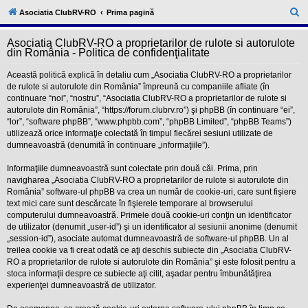
l
u
C
Asociatia ClubRV-RO
Prima pagină
b
ă
R
V
Asociatia ClubRV-RO a proprietarilor de rulote si autorulote
u
-
din România - Politica de confidenţialitate
c
t
o
Această politică explică în detaliu cum „Asociatia ClubRV-RO a proprietarilor
a
m
de rulote si autorulote din România” împreună cu companiile afliate (în
u
r
continuare “noi”, “nostru”, “Asociatia ClubRV-RO a proprietarilor de rulote si
n
i
autorulote din România”, “https://forum.clubrv.ro”) şi phpBB (în continuare “ei”,
e
t
“lor”, “software phpBB”, “www.phpbb.com”, “phpBB Limited”, “phpBB Teams”)
a
utilizează orice informaţie colectată în timpul fiecărei sesiuni utilizate de
t
dumneavoastră (denumită în continuare „informaţiile”).
e
a
p
Informaţiile dumneavoastră sunt colectate prin două căi. Prima, prin
o
navigharea „Asociatia ClubRV-RO a proprietarilor de rulote si autorulote din
s
România” software-ul phpBB va crea un număr de cookie-uri, care sunt fişiere
e
text mici care sunt descărcate în fişierele temporare al browserului
s
o
computerului dumneavoastră. Primele două cookie-uri conţin un identificator
r
de utilizator (denumit „user-id”) şi un identificator al sesiunii anonime (denumit
i
„session-id”), asociate automat dumneavoastră de software-ul phpBB. Un al
l
treilea cookie va fi creat odată ce aţi deschis subiecte din „Asociatia ClubRV-
o
RO a proprietarilor de rulote si autorulote din România” şi este folosit pentru a
r
d
stoca informaţii despre ce subiecte aţi citit, aşadar pentru îmbunătăţirea
e
experienţei dumneavoastră de utilizator.
r
u