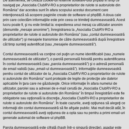
De asemenea, se crează cookie-uri externe software-ului phpBB în timp ce
l
o
navigaţi pe „Asociatia ClubRV-RO a proprietarilor de rulote si autorulote din
t
România” dar acestea sunt în afara scopului acestui document care
e
intenţionează să acopere paginile create de software-ul phpBB. A doua cale
s
prin care colectăm informaţiile este prin ceea ce trimiteţi dumneavoastră. Acest
i
lucru poate fi, şi nu este limitat la: expedierea unui mesaj ca utilizator anonim
a
u
(denumite „mesaje anonime”), înregistrarea la „Asociatia ClubRV-RO a
t
proprietarilor de rulote si autorulote din România” (sau „contul dumneavoastră
o
de utilizator”) şi mesajele transmise de către dumneavoastră după înregistrare
r
cât timp sunteţi autentificat (sau „mesajele dumneavoastră”).
u
l
o
Contul dumneavoastră va conţine cel puţin un nume identificabil (sau „numele
t
dumneavoastră de utilizator”), o parolă personală folosită pentru autentificarea
e
în contul dumneavoastră (sau „parola dumneavoastră”) şi o adresă personală
d
de email validă (sau „email-ul dumneavoastră”). Informaţiile dumneavoastră
i
n
pentru contul de utilizator de la „Asociatia ClubRV-RO a proprietarilor de rulote
R
si autorulote din România” sunt protejate de legile de protecţie ale datelor
o
aplicabile în ţara care ne găzduieşte. Orice informaţie în afara numelui de
m
utilizator, parolei sau a adresei de e-mail cerută de „Asociatia ClubRV-RO a
a
proprietarilor de rulote si autorulote din România” în timpul înregistrării este fie
n
i
obligatorie sau opţională la discreţia „Asociatia ClubRV-RO a proprietarilor de
a
rulote si autorulote din România”. În toate cazurile, aveţi opţiunea să alegeţi ce
informaţii din contul dumneavoastră să fie afişate public. Mai mult decât atât, în
contul dumneavoastră aveţi opţiunea de a opta sau nu pentru a primi email-uri
generate automat de software-ul phpBB.
Parola dumneavoastră este cifrată (hash într-o singură direcţie), aşadar este