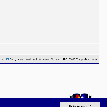
-ne
Şterge toate cookie-urile forumului
Ora este UTC+03:00 Europe/Bucharest
Este în regulă