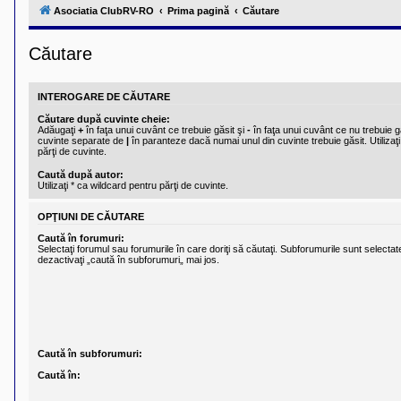
l
Asociatia ClubRV-RO
Prima pagină
Căutare
u
b
R
Căutare
V
-
c
o
INTEROGARE DE CĂUTARE
m
u
Căutare după cuvinte cheie:
n
Adăugaţi
+
în faţa unui cuvânt ce trebuie găsit şi
-
în faţa unui cuvânt ce nu trebuie gă
i
cuvinte separate de
|
în paranteze dacă numai unul din cuvinte trebuie găsit. Utilizaţi
părţi de cuvinte.
t
a
Caută după autor:
t
Utilizaţi * ca wildcard pentru părţi de cuvinte.
e
a
p
OPŢIUNI DE CĂUTARE
o
Caută în forumuri:
s
Selectaţi forumul sau forumurile în care doriţi să căutaţi. Subforumurile sunt select
e
dezactivaţi „caută în subforumuri„ mai jos.
s
o
r
i
l
o
r
d
Caută în subforumuri:
e
Caută în:
r
u