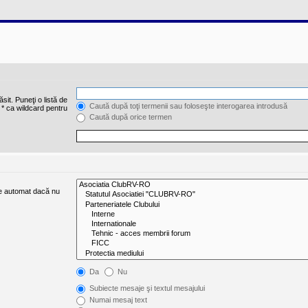
sit. Puneţi o listă de
Caută după toţi termenii sau foloseşte interogarea introdusă
 * ca wildcard pentru
Caută după orice termen
ate automat dacă nu
Da
Nu
Subiecte mesaje şi textul mesajului
Numai mesaj text