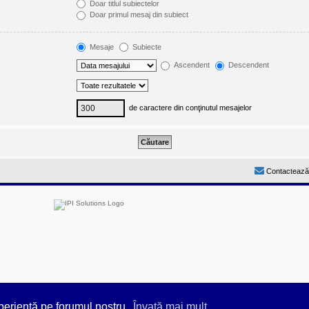
Doar titlul subiectelor
Doar primul mesaj din subiect
Mesaje
Subiecte
Ascendent
Descendent
de caractere din conţinutul mesajelor
Contactează
by
Prosk8er
periență pe forumul nostru.
Învaţă mai mult...