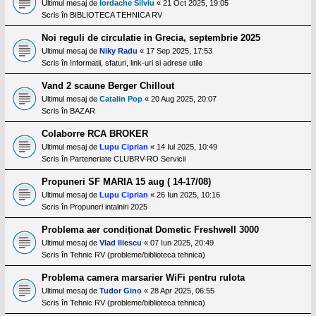
l
Ultimul mesaj de
Iordache Silviu
«
21 Oct 2025, 19:05
o
Scris în
BIBLIOTECA TEHNICA RV
t
e
Noi reguli de circulatie in Grecia, septembrie 2025
s
Ultimul mesaj de
Niky Radu
«
17 Sep 2025, 17:53
i
a
Scris în
Informatii, sfaturi, link-uri si adrese utile
u
t
Vand 2 scaune Berger Chillout
o
Ultimul mesaj de
Catalin Pop
«
20 Aug 2025, 20:07
r
u
Scris în
BAZAR
l
o
Colaborre RCA BROKER
t
Ultimul mesaj de
Lupu Ciprian
«
14 Iul 2025, 10:49
e
Scris în
Parteneriate CLUBRV-RO Servicii
d
i
n
Propuneri SF MARIA 15 aug ( 14-17/08)
R
Ultimul mesaj de
Lupu Ciprian
«
26 Iun 2025, 10:16
o
Scris în
Propuneri intalniri 2025
m
a
Problema aer condiționat Dometic Freshwell 3000
n
i
Ultimul mesaj de
Vlad Iliescu
«
07 Iun 2025, 20:49
a
Scris în
Tehnic RV (probleme/biblioteca tehnica)
Problema camera marsarier WiFi pentru rulota
Ultimul mesaj de
Tudor Gino
«
28 Apr 2025, 06:55
Scris în
Tehnic RV (probleme/biblioteca tehnica)