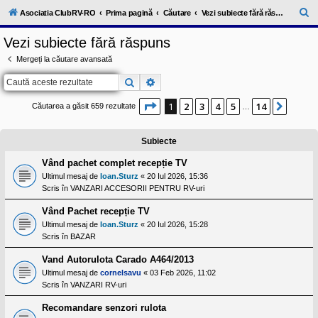
l
u
C
Asociatia ClubRV-RO
Prima pagină
Căutare
Vezi subiecte fără răspuns
b
ă
R
Vezi subiecte fără răspuns
V
u
-
Mergeți la căutare avansată
c
t
o
Căutare
Căutare avansată
a
m
u
r
n
Pagina
1
din
14
1
2
3
4
5
14
Următ
Căutarea a găsit 659 rezultate
…
i
e
t
a
Subiecte
t
e
a
Vând pachet complet recepție TV
p
Ultimul mesaj de
Ioan.Sturz
«
20 Iul 2026, 15:36
o
Scris în
VANZARI ACCESORII PENTRU RV-uri
s
e
Vând Pachet recepție TV
s
o
Ultimul mesaj de
Ioan.Sturz
«
20 Iul 2026, 15:28
r
Scris în
BAZAR
i
l
Vand Autorulota Carado A464/2013
o
r
Ultimul mesaj de
cornelsavu
«
03 Feb 2026, 11:02
d
Scris în
VANZARI RV-uri
e
r
Recomandare senzori rulota
u