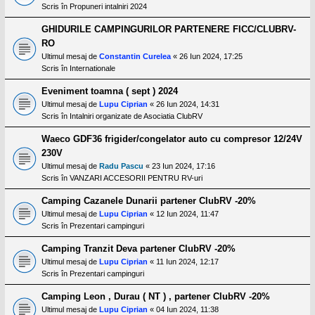
Scris în
Propuneri intalniri 2024
GHIDURILE CAMPINGURILOR PARTENERE FICC/CLUBRV-
RO
Ultimul mesaj de
Constantin Curelea
«
26 Iun 2024, 17:25
Scris în
Internationale
Eveniment toamna ( sept ) 2024
Ultimul mesaj de
Lupu Ciprian
«
26 Iun 2024, 14:31
Scris în
Intalniri organizate de Asociatia ClubRV
Waeco GDF36 frigider/congelator auto cu compresor 12/24V
230V
Ultimul mesaj de
Radu Pascu
«
23 Iun 2024, 17:16
Scris în
VANZARI ACCESORII PENTRU RV-uri
Camping Cazanele Dunarii partener ClubRV -20%
Ultimul mesaj de
Lupu Ciprian
«
12 Iun 2024, 11:47
Scris în
Prezentari campinguri
Camping Tranzit Deva partener ClubRV -20%
Ultimul mesaj de
Lupu Ciprian
«
11 Iun 2024, 12:17
Scris în
Prezentari campinguri
Camping Leon , Durau ( NT ) , partener ClubRV -20%
Ultimul mesaj de
Lupu Ciprian
«
04 Iun 2024, 11:38