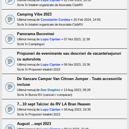
Scris în
Intalniri organizate de Asociatia ClubRV
Camping Vibe 2023
Ultimul mesaj de
Constantin Curelea
«
20 Feb 2024, 14:56
Scris în
Intalniri organizate de Asociatia ClubRV
Panorama Bucovinei
Ultimul mesaj de
Lupu Ciprian
«
07 Noi 2023, 11:38
Scris în
Campinguri
Propuneri de evenimente sau descrieri de vacante/sejururi
cu autorulota
Ultimul mesaj de
Lupu Ciprian
«
06 Noi 2023, 10:36
Scris în
Propuneri intalniri 2023
De Vanzare Camper Van Citroen Jumper . Toate accesoriile
incluse
Ultimul mesaj de
Dan Draghici
«
13 Aug 2023, 09:28
Scris în
Bursa RV (vanzari / cumparari)
7...10 sept Talcioc de RV LA Bran Heaven
Ultimul mesaj de
Lupu Ciprian
«
06 Aug 2023, 19:30
Scris în
Propuneri intalniri 2023
August ...sept 2023
Ultimul mesaj de
Lupu Ciprian
«
09 Iul 2023, 21:46