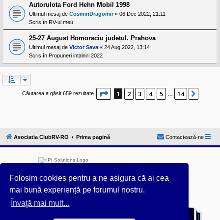
Autorulota Ford Hehn Mobil 1998
Ultimul mesaj de
CosminDragomir
«
06 Dec 2022, 21:11
Scris în
RV-ul meu
25-27 August Homoraciu județul. Prahova
Ultimul mesaj de
Victor Sava
«
24 Aug 2022, 13:14
Scris în
Propuneri intalniri 2022
Pagina
1
din
14
1
2
3
4
5
14
Următ
Căutarea a găsit 659 rezultate
…
Asociatia ClubRV-RO
Prima pagină
Contactează-ne
Folosim cookies pentru a ne asigura că ai cea
mai bună experiență pe forumul nostru.
Furnizat de
phpBB
® Forum Software © phpBB Limited
Învaţă mai mult...
Acest forum este întreținut tehnic de
IPI Solutions
&
phpBB România