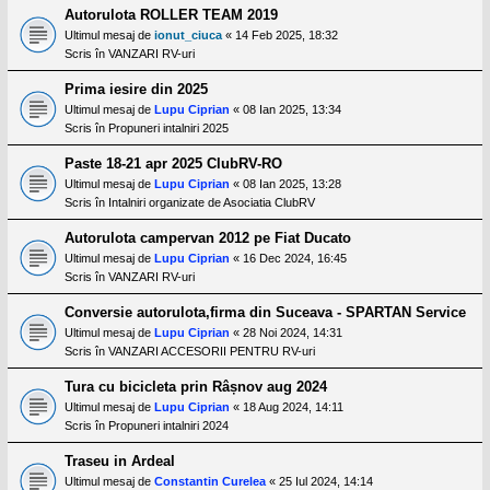
Autorulota ROLLER TEAM 2019
Ultimul mesaj de
ionut_ciuca
«
14 Feb 2025, 18:32
Scris în
VANZARI RV-uri
Prima iesire din 2025
Ultimul mesaj de
Lupu Ciprian
«
08 Ian 2025, 13:34
Scris în
Propuneri intalniri 2025
Paste 18-21 apr 2025 ClubRV-RO
Ultimul mesaj de
Lupu Ciprian
«
08 Ian 2025, 13:28
Scris în
Intalniri organizate de Asociatia ClubRV
Autorulota campervan 2012 pe Fiat Ducato
Ultimul mesaj de
Lupu Ciprian
«
16 Dec 2024, 16:45
Scris în
VANZARI RV-uri
Conversie autorulota,firma din Suceava - SPARTAN Service
Ultimul mesaj de
Lupu Ciprian
«
28 Noi 2024, 14:31
Scris în
VANZARI ACCESORII PENTRU RV-uri
Tura cu bicicleta prin Râșnov aug 2024
Ultimul mesaj de
Lupu Ciprian
«
18 Aug 2024, 14:11
Scris în
Propuneri intalniri 2024
Traseu in Ardeal
Ultimul mesaj de
Constantin Curelea
«
25 Iul 2024, 14:14