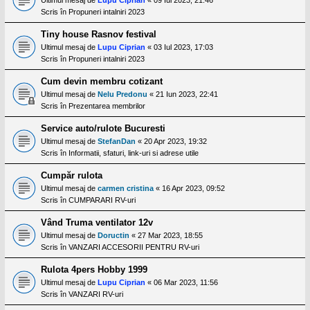
Scris în
Propuneri intalniri 2023
Tiny house Rasnov festival
Ultimul mesaj de
Lupu Ciprian
«
03 Iul 2023, 17:03
Scris în
Propuneri intalniri 2023
Cum devin membru cotizant
Ultimul mesaj de
Nelu Predonu
«
21 Iun 2023, 22:41
Scris în
Prezentarea membrilor
Service auto/rulote Bucuresti
Ultimul mesaj de
StefanDan
«
20 Apr 2023, 19:32
Scris în
Informatii, sfaturi, link-uri si adrese utile
Cumpăr rulota
Ultimul mesaj de
carmen cristina
«
16 Apr 2023, 09:52
Scris în
CUMPARARI RV-uri
Vând Truma ventilator 12v
Ultimul mesaj de
Doructin
«
27 Mar 2023, 18:55
Scris în
VANZARI ACCESORII PENTRU RV-uri
Rulota 4pers Hobby 1999
Ultimul mesaj de
Lupu Ciprian
«
06 Mar 2023, 11:56
Scris în
VANZARI RV-uri