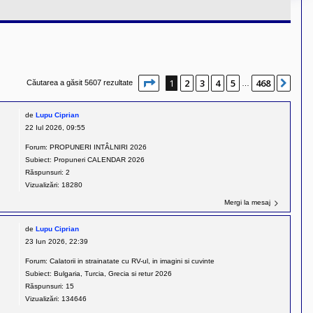
Pagina
1
din
468
1
2
3
4
5
468
Urm
Căutarea a găsit 5607 rezultate
…
de
Lupu Ciprian
22 Iul 2026, 09:55
Forum:
PROPUNERI INTÂLNIRI 2026
Subiect:
Propuneri CALENDAR 2026
Răspunsuri:
2
Vizualizări:
18280
Mergi la mesaj
de
Lupu Ciprian
23 Iun 2026, 22:39
Forum:
Calatorii in strainatate cu RV-ul, in imagini si cuvinte
Subiect:
Bulgaria, Turcia, Grecia si retur 2026
Răspunsuri:
15
Vizualizări:
134646