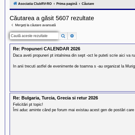
l
Asociatia ClubRV-RO
Prima pagină
Căutare
u
b
R
Căutarea a găsit 5607 rezultate
V
-
Mergeți la căutare avansată
c
o
m
Căutare
Căutare avansată
u
n
i
Re: Propuneri CALENDAR 2026
t
Daca aveti propuneri pt intalnirea din sept -oct le puteti scrie aici va 
a
t
e
In anii trecuti astfel de evenimente de toamna s -au organizat la Murigh
a
p
o
s
e
s
o
Re: Bulgaria, Turcia, Grecia si retur 2026
r
i
Felicitări pt topic!
l
Îmi aduc aminte când pe forum mai existau acest gen de postări care 
o
r
d
e
r
u