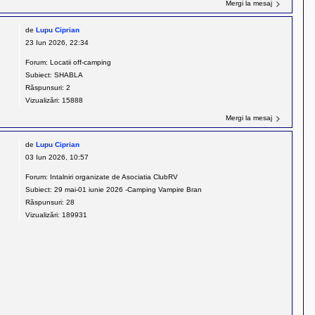
Mergi la mesaj
de
Lupu Ciprian
23 Iun 2026, 22:34
Forum:
Locatii off-camping
Subiect:
SHABLA
Răspunsuri:
2
Vizualizări:
15888
Mergi la mesaj
de
Lupu Ciprian
03 Iun 2026, 10:57
Forum:
Intalniri organizate de Asociatia ClubRV
Subiect:
29 mai-01 iunie 2026 -Camping Vampire Bran
Răspunsuri:
28
Vizualizări:
189931