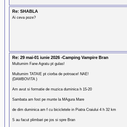
l
o
t
Re: SHABLA
e
s
Ai ceva poze?
i
a
u
t
o
r
u
l
o
t
Re: 29 mai-01 iunie 2026 -Camping Vampire Bran
e
Multumim Fane Agratu pt gulas!
d
i
n
Multumim TATAIE pt ciorba de potroace! NAE!
R
(DAMBOVITA )
o
m
a
Am avut si formatie de muzica duminica h 15-20
n
i
Sambata am fost pe munte la MAgura Mare
a
de dim duminica am f cu bicicletele in Piatra Craiului 4 h 32 km
S au facut plimbari pe jos si spre Bran