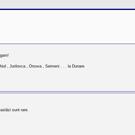
rugam!
iol , Jurilovca , Orsova , Seimeni . . . la Dunare
astăzi sunt rare.