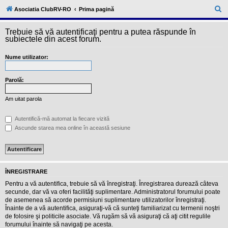
l
u
C
Asociatia ClubRV-RO
Prima pagină
b
ă
R
V
Trebuie să vă autentificaţi pentru a putea răspunde în
u
-
subiectele din acest forum.
c
t
o
Nume utilizator:
a
m
u
r
n
i
Parolă:
e
t
a
Am uitat parola
t
e
a
Autentifică-mă automat la fiecare vizită
p
Ascunde starea mea online în această sesiune
o
s
e
s
o
r
ÎNREGISTRARE
i
l
Pentru a vă autentifica, trebuie să vă înregistraţi. Înregistrarea durează câteva
o
secunde, dar vă va oferi facilităţi suplimentare. Administratorul forumului poate
r
de asemenea să acorde permisiuni suplimentare utilizatorilor înregistraţi.
d
Înainte de a vă autentifica, asiguraţi-vă că sunteţi familiarizat cu termenii noştri
e
r
de folosire şi politicile asociate. Vă rugăm să vă asiguraţi că aţi citit regulile
u
forumului înainte să navigaţi pe acesta.