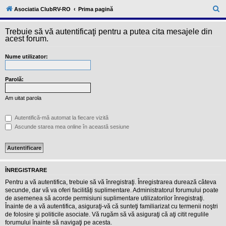
l
u
C
Asociatia ClubRV-RO
Prima pagină
b
ă
R
V
Trebuie să vă autentificaţi pentru a putea cita mesajele din
u
-
acest forum.
c
t
o
Nume utilizator:
a
m
u
r
n
i
Parolă:
e
t
a
Am uitat parola
t
e
a
Autentifică-mă automat la fiecare vizită
p
Ascunde starea mea online în această sesiune
o
s
e
s
o
r
ÎNREGISTRARE
i
l
Pentru a vă autentifica, trebuie să vă înregistraţi. Înregistrarea durează câteva
o
secunde, dar vă va oferi facilităţi suplimentare. Administratorul forumului poate
r
de asemenea să acorde permisiuni suplimentare utilizatorilor înregistraţi.
d
Înainte de a vă autentifica, asiguraţi-vă că sunteţi familiarizat cu termenii noştri
e
r
de folosire şi politicile asociate. Vă rugăm să vă asiguraţi că aţi citit regulile
u
forumului înainte să navigaţi pe acesta.