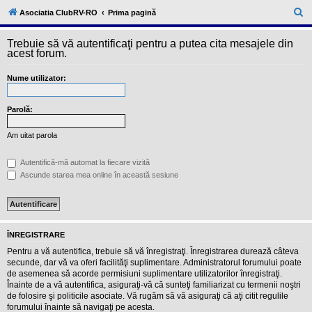
l
u
C
Asociatia ClubRV-RO
Prima pagină
b
ă
R
V
Trebuie să vă autentificaţi pentru a putea cita mesajele din
u
-
acest forum.
c
t
o
Nume utilizator:
a
m
u
r
n
i
Parolă:
e
t
a
Am uitat parola
t
e
a
Autentifică-mă automat la fiecare vizită
p
Ascunde starea mea online în această sesiune
o
s
e
s
o
r
ÎNREGISTRARE
i
l
Pentru a vă autentifica, trebuie să vă înregistraţi. Înregistrarea durează câteva
o
secunde, dar vă va oferi facilităţi suplimentare. Administratorul forumului poate
r
de asemenea să acorde permisiuni suplimentare utilizatorilor înregistraţi.
d
Înainte de a vă autentifica, asiguraţi-vă că sunteţi familiarizat cu termenii noştri
e
r
de folosire şi politicile asociate. Vă rugăm să vă asiguraţi că aţi citit regulile
u
forumului înainte să navigaţi pe acesta.