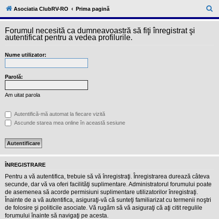
l
u
C
Asociatia ClubRV-RO
Prima pagină
b
ă
R
V
Forumul necesită ca dumneavoastră să fiţi înregistrat şi
u
-
autentificat pentru a vedea profilurile.
c
t
o
Nume utilizator:
a
m
u
r
n
i
Parolă:
e
t
a
Am uitat parola
t
e
a
Autentifică-mă automat la fiecare vizită
p
Ascunde starea mea online în această sesiune
o
s
e
s
o
r
ÎNREGISTRARE
i
l
Pentru a vă autentifica, trebuie să vă înregistraţi. Înregistrarea durează câteva
o
secunde, dar vă va oferi facilităţi suplimentare. Administratorul forumului poate
r
de asemenea să acorde permisiuni suplimentare utilizatorilor înregistraţi.
d
Înainte de a vă autentifica, asiguraţi-vă că sunteţi familiarizat cu termenii noştri
e
r
de folosire şi politicile asociate. Vă rugăm să vă asiguraţi că aţi citit regulile
u
forumului înainte să navigaţi pe acesta.