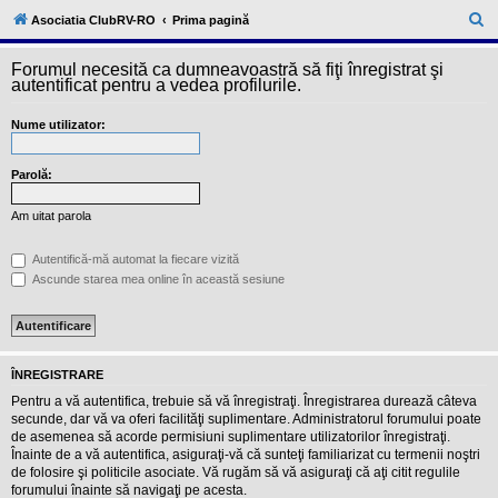
l
u
C
Asociatia ClubRV-RO
Prima pagină
b
ă
R
V
Forumul necesită ca dumneavoastră să fiţi înregistrat şi
u
-
autentificat pentru a vedea profilurile.
c
t
o
Nume utilizator:
a
m
u
r
n
i
Parolă:
e
t
a
Am uitat parola
t
e
a
Autentifică-mă automat la fiecare vizită
p
Ascunde starea mea online în această sesiune
o
s
e
s
o
r
ÎNREGISTRARE
i
l
Pentru a vă autentifica, trebuie să vă înregistraţi. Înregistrarea durează câteva
o
secunde, dar vă va oferi facilităţi suplimentare. Administratorul forumului poate
r
de asemenea să acorde permisiuni suplimentare utilizatorilor înregistraţi.
d
Înainte de a vă autentifica, asiguraţi-vă că sunteţi familiarizat cu termenii noştri
e
r
de folosire şi politicile asociate. Vă rugăm să vă asiguraţi că aţi citit regulile
u
forumului înainte să navigaţi pe acesta.