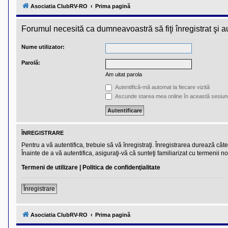
l
Asociatia ClubRV-RO
Prima pagină
u
b
R
Forumul necesită ca dumneavoastră să fiţi înregistrat şi aut
V
-
c
Nume utilizator:
o
m
Parolă:
u
n
Am uitat parola
i
t
Autentifică-mă automat la fiecare vizită
a
Ascunde starea mea online în această sesiun
t
e
a
p
o
ÎNREGISTRARE
s
e
Pentru a vă autentifica, trebuie să vă înregistraţi. Înregistrarea durează câ
s
Înainte de a vă autentifica, asiguraţi-vă că sunteţi familiarizat cu termenii no
o
r
Termeni de utilizare
|
Politica de confidenţialitate
i
l
o
Înregistrare
r
d
e
Asociatia ClubRV-RO
Prima pagină
r
u