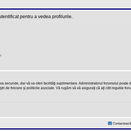
entificat pentru a vedea profilurile.
e
teva secunde, dar vă va oferi facilităţi suplimentare. Administratorul forumului poate
ştri de folosire şi politicile asociate. Vă rugăm să vă asiguraţi că aţi citit regulile fo
Contactează