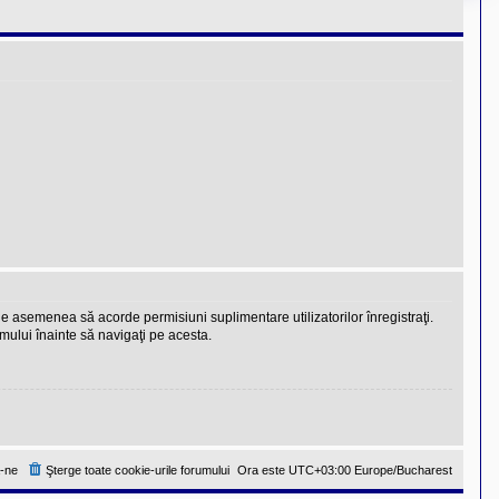
 de asemenea să acorde permisiuni suplimentare utilizatorilor înregistraţi.
rumului înainte să navigaţi pe acesta.
-ne
Şterge toate cookie-urile forumului
Ora este UTC+03:00 Europe/Bucharest