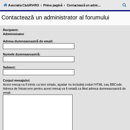
l
u
C
Asociatia ClubRV-RO
Prima pagină
Contactează un administrator al forumului
b
ă
R
Contactează un administrator al forumului
V
u
-
c
t
o
Recipient:
a
m
Administrator
u
r
Adresa dumneavoastră de email:
n
i
e
t
a
Numele dumneavoastră:
t
e
a
Subiect:
p
o
s
Corpul mesajului:
e
Acest mesaj va fi trimis ca text simplu, aşadar nu includeţi coduri HTML sau BBCode.
s
Adresa de întoarcere pentru acest mesaj va fi setată ca fiind adresa dumneavoastră de
o
email.
r
i
l
o
r
d
e
r
u