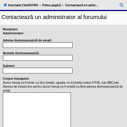
l
u
C
Asociatia ClubRV-RO
Prima pagină
Contactează un administrator al forumului
b
ă
R
Contactează un administrator al forumului
V
u
-
c
t
o
Recipient:
a
m
Administrator
u
r
Adresa dumneavoastră de email:
n
i
e
t
a
Numele dumneavoastră:
t
e
a
Subiect:
p
o
s
Corpul mesajului:
e
Acest mesaj va fi trimis ca text simplu, aşadar nu includeţi coduri HTML sau BBCode.
s
Adresa de întoarcere pentru acest mesaj va fi setată ca fiind adresa dumneavoastră de
o
email.
r
i
l
o
r
d
e
r
u