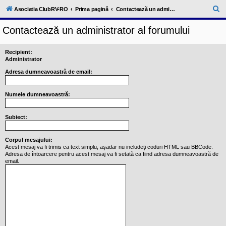
l
u
C
Asociatia ClubRV-RO
Prima pagină
Contactează un administrator al forumului
b
ă
R
Contactează un administrator al forumului
V
u
-
c
t
o
Recipient:
a
m
Administrator
u
r
Adresa dumneavoastră de email:
n
i
e
t
a
Numele dumneavoastră:
t
e
a
Subiect:
p
o
s
Corpul mesajului:
e
Acest mesaj va fi trimis ca text simplu, aşadar nu includeţi coduri HTML sau BBCode.
s
Adresa de întoarcere pentru acest mesaj va fi setată ca fiind adresa dumneavoastră de
o
email.
r
i
l
o
r
d
e
r
u