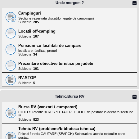
Unde mergem ?
Campinguri
Sectiune rezervata discutiilor legate de campinguri
Subiecte:
285
Locatii off-camping
Subiecte:
107
Pensiuni cu facilitati de campare
localizare, facilitati, preturi
Subiecte:
34
Prezentare obiective turistice pe judete
Subiecte:
101
RV-STOP
Subiecte:
5
Tehnic/Bursa RV
Bursa RV (vanzari / cumparari)
CITITI cu atentie si RESPECTATI REGULILE de postare in aceasta sectiune
!!!
Subiecte:
823
Tehnic RV (probleme/biblioteca tehnica)
Folositi functia CAUTARE (SEARCH).Selectati cu atentie topicul in care
postati.