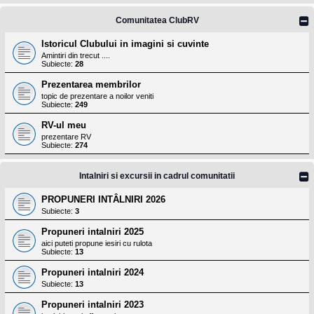
Comunitatea ClubRV
Istoricul Clubului in imagini si cuvinte
Amintiri din trecut ....
Subiecte:
28
Prezentarea membrilor
topic de prezentare a noilor veniti
Subiecte:
249
RV-ul meu
prezentare RV
Subiecte:
274
Intalniri si excursii in cadrul comunitatii
PROPUNERI INTÂLNIRI 2026
Subiecte:
3
Propuneri intalniri 2025
aici puteti propune iesiri cu rulota
Subiecte:
13
Propuneri intalniri 2024
Subiecte:
13
Propuneri intalniri 2023