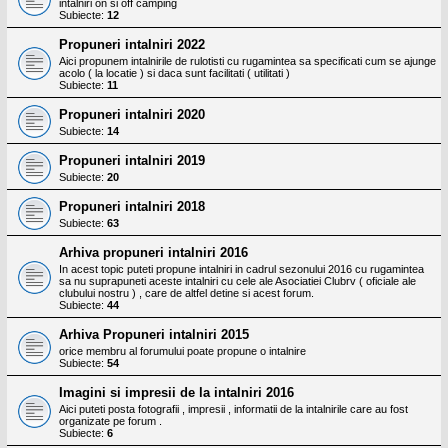
intalniri on si off camping
Subiecte:
12
Propuneri intalniri 2022
Aici propunem intalnirile de rulotisti cu rugamintea sa specificati cum se ajunge
acolo ( la locatie ) si daca sunt facilitati ( utilitati )
Subiecte:
11
Propuneri intalniri 2020
Subiecte:
14
Propuneri intalniri 2019
Subiecte:
20
Propuneri intalniri 2018
Subiecte:
63
Arhiva propuneri intalniri 2016
In acest topic puteti propune intalniri in cadrul sezonului 2016 cu rugamintea
sa nu suprapuneti aceste intalniri cu cele ale Asociatiei Clubrv ( oficiale ale
clubului nostru ) , care de altfel detine si acest forum.
Subiecte:
44
Arhiva Propuneri intalniri 2015
orice membru al forumului poate propune o intalnire
Subiecte:
54
Imagini si impresii de la intalniri 2016
Aici puteti posta fotografii , impresii , informatii de la intalnirile care au fost
organizate pe forum .
Subiecte:
6