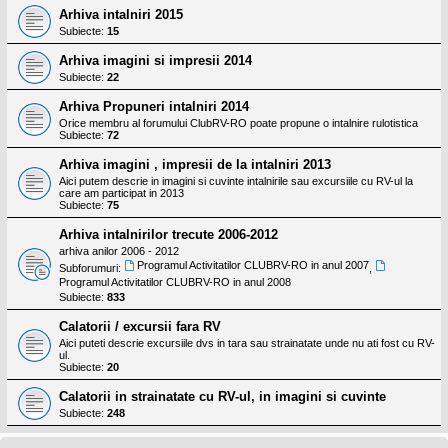
Arhiva intalniri 2015
Subiecte:
15
Arhiva imagini si impresii 2014
Subiecte:
22
Arhiva Propuneri intalniri 2014
Orice membru al forumului ClubRV-RO poate propune o intalnire rulotistica
Subiecte:
72
Arhiva imagini , impresii de la intalniri 2013
Aici putem descrie in imagini si cuvinte intalnirile sau excursiile cu RV-ul la
care am participat in 2013
Subiecte:
75
Arhiva intalnirilor trecute 2006-2012
arhiva anilor 2006 - 2012
Programul Activitatilor CLUBRV-RO in anul 2007
Subforumuri:
,
Programul Activitatilor CLUBRV-RO in anul 2008
Subiecte:
833
Calatorii / excursii fara RV
Aici puteti descrie excursiile dvs in tara sau strainatate unde nu ati fost cu RV-
ul.
Subiecte:
20
Calatorii in strainatate cu RV-ul, in imagini si cuvinte
Subiecte:
248