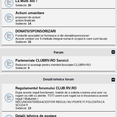
La Multi Ani !
Subiecte:
20
Actiuni umanitare
propuneri de actiuni
actiuni finalizate
Subiecte:
14
DONATII/SPONSORIZARI
Fondurile asociatiei se formeaza si din donatii/sponsorizari
Aceste venituri vor fi cheltuite integral numai in scopul in care sunt facute.
Subiecte:
15
Forum
Parteneriate CLUBRV-RO Servicii
Reduceri si avantaje pentru membrii Asociatiei CLUBRV-RO
Subiecte:
5
Detalii tehnice forum
Regulamentul forumului CLUB RV.RO
Dupa aceste reguli functionam. Inainte de a solicita crearea unui user va
rugam sa cititi cu atentie. TOTI userii sunt rugati sa-si insuseasca aceste
reguli ! Multumim !
NECUNOASTEREA ACESTOR REGULI NU POATE FI FOLOSITA CA
SCUZA !!!
Subiecte:
13
Detalii tehnice de postare