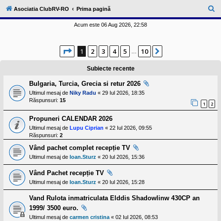
l
u
C
Asociatia ClubRV-RO
Prima pagină
b
ă
R
Acum este 06 Aug 2026, 22:58
V
u
-
c
t
Pagina
1
din
10
o
1
2
3
4
5
10
Următorul
…
a
m
u
r
Subiecte recente
n
i
e
Bulgaria, Turcia, Grecia si retur 2026
t
a
Ultimul mesaj de
Niky Radu
«
29 Iul 2026, 18:35
t
Răspunsuri:
15
1
2
e
a
Propuneri CALENDAR 2026
p
o
Ultimul mesaj de
Lupu Ciprian
«
22 Iul 2026, 09:55
s
Răspunsuri:
2
e
s
Vând pachet complet recepție TV
o
Ultimul mesaj de
Ioan.Sturz
«
20 Iul 2026, 15:36
r
i
Vând Pachet recepție TV
l
o
Ultimul mesaj de
Ioan.Sturz
«
20 Iul 2026, 15:28
r
d
Vand Rulota inmatriculata Elddis Shadowlinw 430CP an
e
1999/ 3500 euro.
r
u
Ultimul mesaj de
carmen cristina
«
02 Iul 2026, 08:53