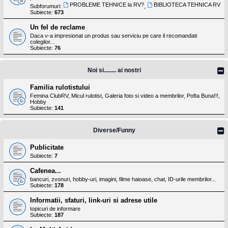
PROBLEME TEHNICE la RV?
BIBLIOTECA TEHNICA RV
Subforumuri:
,
Subiecte:
673
Un fel de reclame
Daca v-a impresionat un produs sau serviciu pe care il recomandati
colegilor...
Subiecte:
76
Noi si........ ai nostri
Familia rulotistului
Femina ClubRV, Micul rulotist, Galeria foto si video a membrilor, Pofta Buna!!!,
Hobby
Subiecte:
141
Diverse/Funny
Publicitate
Subiecte:
7
Cafenea...
bancuri, zvonuri, hobby-uri, imagini, filme haioase, chat, ID-urile membrilor...
Subiecte:
178
Informatii, sfaturi, link-uri si adrese utile
topicuri de informare
Subiecte:
187