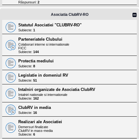
l
Răspunsuri:
2
o
t
e
Asociatia ClubRV-RO
s
i
Statutul Asociatiei "CLUBRV-RO"
a
Subiecte:
1
u
t
Parteneriatele Clubului
o
r
Colaborari interne si internationale
FICC
u
Subiecte:
144
l
o
Protectia mediului
t
e
Subiecte:
8
d
i
Legislatie in domeniul RV
n
Subiecte:
51
R
o
Intalniri organizate de Asociatia ClubRV
m
Intalniri nationale si internationale
a
Subiecte:
162
n
i
ClubRV in media
a
Subiecte:
16
Realizari ale Asociatiei
Demersuri finalizate
ClubRV in mass-media
Subiecte:
6