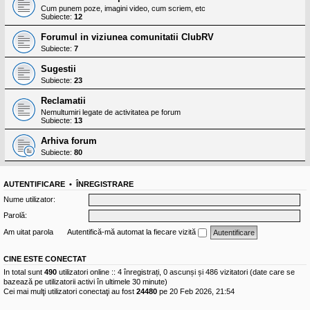
Cum punem poze, imagini video, cum scriem, etc
Subiecte:
12
Forumul in viziunea comunitatii ClubRV
Subiecte:
7
Sugestii
Subiecte:
23
Reclamatii
Nemultumiri legate de activitatea pe forum
Subiecte:
13
Arhiva forum
Subiecte:
80
AUTENTIFICARE
•
ÎNREGISTRARE
Nume utilizator:
Parolă:
Am uitat parola
Autentifică-mă automat la fiecare vizită
CINE ESTE CONECTAT
In total sunt
490
utilizatori online :: 4 înregistrați, 0 ascunși și 486 vizitatori (date care se
bazează pe utilizatorii activi în ultimele 30 minute)
Cei mai mulţi utilizatori conectaţi au fost
24480
pe 20 Feb 2026, 21:54