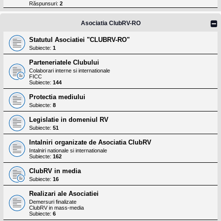
l
Răspunsuri:
2
o
t
e
Asociatia ClubRV-RO
s
i
Statutul Asociatiei "CLUBRV-RO"
a
Subiecte:
1
u
t
Parteneriatele Clubului
o
r
Colaborari interne si internationale
FICC
u
Subiecte:
144
l
o
Protectia mediului
t
e
Subiecte:
8
d
i
Legislatie in domeniul RV
n
Subiecte:
51
R
o
Intalniri organizate de Asociatia ClubRV
m
Intalniri nationale si internationale
a
Subiecte:
162
n
i
ClubRV in media
a
Subiecte:
16
Realizari ale Asociatiei
Demersuri finalizate
ClubRV in mass-media
Subiecte:
6