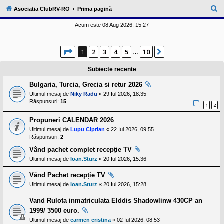
l
u
C
Asociatia ClubRV-RO
Prima pagină
b
ă
R
Acum este 08 Aug 2026, 15:27
V
u
-
c
t
Pagina
1
din
10
o
1
2
3
4
5
10
Următorul
…
a
m
u
r
Subiecte recente
n
i
e
Bulgaria, Turcia, Grecia si retur 2026
t
a
Ultimul mesaj de
Niky Radu
«
29 Iul 2026, 18:35
t
Răspunsuri:
15
1
2
e
a
Propuneri CALENDAR 2026
p
o
Ultimul mesaj de
Lupu Ciprian
«
22 Iul 2026, 09:55
s
Răspunsuri:
2
e
s
Vând pachet complet recepție TV
o
Ultimul mesaj de
Ioan.Sturz
«
20 Iul 2026, 15:36
r
i
Vând Pachet recepție TV
l
o
Ultimul mesaj de
Ioan.Sturz
«
20 Iul 2026, 15:28
r
d
Vand Rulota inmatriculata Elddis Shadowlinw 430CP an
e
1999/ 3500 euro.
r
u
Ultimul mesaj de
carmen cristina
«
02 Iul 2026, 08:53