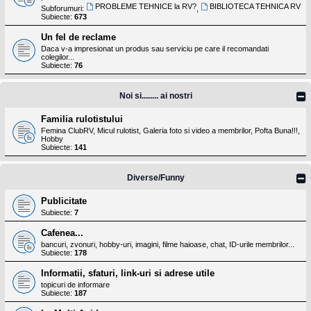
PROBLEME TEHNICE la RV?
BIBLIOTECA TEHNICA RV
Subforumuri:
,
Subiecte:
673
Un fel de reclame
Daca v-a impresionat un produs sau serviciu pe care il recomandati
colegilor...
Subiecte:
76
Noi si........ ai nostri
Familia rulotistului
Femina ClubRV, Micul rulotist, Galeria foto si video a membrilor, Pofta Buna!!!,
Hobby
Subiecte:
141
Diverse/Funny
Publicitate
Subiecte:
7
Cafenea...
bancuri, zvonuri, hobby-uri, imagini, filme haioase, chat, ID-urile membrilor...
Subiecte:
178
Informatii, sfaturi, link-uri si adrese utile
topicuri de informare
Subiecte:
187