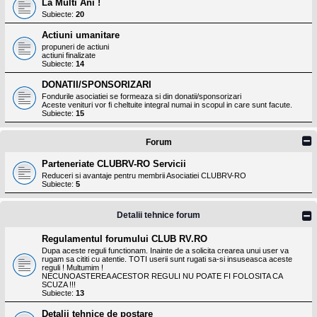
La Multi Ani !
Subiecte:
20
Actiuni umanitare
propuneri de actiuni
actiuni finalizate
Subiecte:
14
DONATII/SPONSORIZARI
Fondurile asociatiei se formeaza si din donatii/sponsorizari
Aceste venituri vor fi cheltuite integral numai in scopul in care sunt facute.
Subiecte:
15
Forum
Parteneriate CLUBRV-RO Servicii
Reduceri si avantaje pentru membrii Asociatiei CLUBRV-RO
Subiecte:
5
Detalii tehnice forum
Regulamentul forumului CLUB RV.RO
Dupa aceste reguli functionam. Inainte de a solicita crearea unui user va
rugam sa cititi cu atentie. TOTI userii sunt rugati sa-si insuseasca aceste
reguli ! Multumim !
NECUNOASTEREA ACESTOR REGULI NU POATE FI FOLOSITA CA
SCUZA !!!
Subiecte:
13
Detalii tehnice de postare