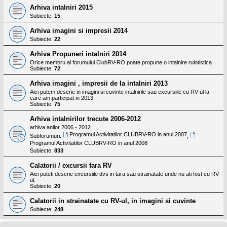
Arhiva intalniri 2015
Subiecte:
15
Arhiva imagini si impresii 2014
Subiecte:
22
Arhiva Propuneri intalniri 2014
Orice membru al forumului ClubRV-RO poate propune o intalnire rulotistica
Subiecte:
72
Arhiva imagini , impresii de la intalniri 2013
Aici putem descrie in imagini si cuvinte intalnirile sau excursiile cu RV-ul la
care am participat in 2013
Subiecte:
75
Arhiva intalnirilor trecute 2006-2012
arhiva anilor 2006 - 2012
Programul Activitatilor CLUBRV-RO in anul 2007
Subforumuri:
,
Programul Activitatilor CLUBRV-RO in anul 2008
Subiecte:
833
Calatorii / excursii fara RV
Aici puteti descrie excursiile dvs in tara sau strainatate unde nu ati fost cu RV-
ul.
Subiecte:
20
Calatorii in strainatate cu RV-ul, in imagini si cuvinte
Subiecte:
248