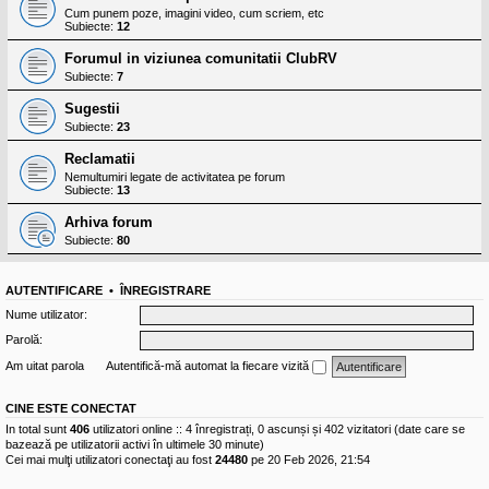
Cum punem poze, imagini video, cum scriem, etc
Subiecte:
12
Forumul in viziunea comunitatii ClubRV
Subiecte:
7
Sugestii
Subiecte:
23
Reclamatii
Nemultumiri legate de activitatea pe forum
Subiecte:
13
Arhiva forum
Subiecte:
80
AUTENTIFICARE
•
ÎNREGISTRARE
Nume utilizator:
Parolă:
Am uitat parola
Autentifică-mă automat la fiecare vizită
CINE ESTE CONECTAT
In total sunt
406
utilizatori online :: 4 înregistrați, 0 ascunși și 402 vizitatori (date care se
bazează pe utilizatorii activi în ultimele 30 minute)
Cei mai mulţi utilizatori conectaţi au fost
24480
pe 20 Feb 2026, 21:54