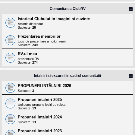
Comunitatea ClubRV
Istoricul Clubului in imagini si cuvinte
Amintiri din trecut ....
Subiecte:
28
Prezentarea membrilor
topic de prezentare a noilor veniti
Subiecte:
249
RV-ul meu
prezentare RV
Subiecte:
274
Intalniri si excursii in cadrul comunitatii
PROPUNERI INTÂLNIRI 2026
Subiecte:
3
Propuneri intalniri 2025
aici puteti propune iesiri cu rulota
Subiecte:
13
Propuneri intalniri 2024
Subiecte:
13
Propuneri intalniri 2023