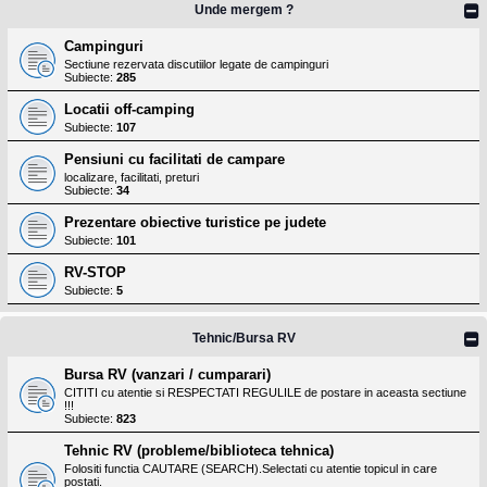
Unde mergem ?
Campinguri
Sectiune rezervata discutiilor legate de campinguri
Subiecte:
285
Locatii off-camping
Subiecte:
107
Pensiuni cu facilitati de campare
localizare, facilitati, preturi
Subiecte:
34
Prezentare obiective turistice pe judete
Subiecte:
101
RV-STOP
Subiecte:
5
Tehnic/Bursa RV
Bursa RV (vanzari / cumparari)
CITITI cu atentie si RESPECTATI REGULILE de postare in aceasta sectiune
!!!
Subiecte:
823
Tehnic RV (probleme/biblioteca tehnica)
Folositi functia CAUTARE (SEARCH).Selectati cu atentie topicul in care
postati.