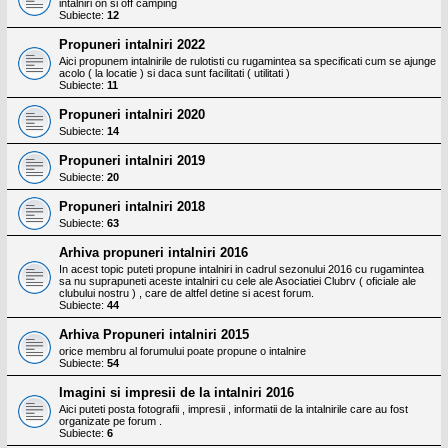
intalniri on si off camping
Subiecte:
12
Propuneri intalniri 2022
Aici propunem intalnirile de rulotisti cu rugamintea sa specificati cum se ajunge
acolo ( la locatie ) si daca sunt facilitati ( utilitati )
Subiecte:
11
Propuneri intalniri 2020
Subiecte:
14
Propuneri intalniri 2019
Subiecte:
20
Propuneri intalniri 2018
Subiecte:
63
Arhiva propuneri intalniri 2016
In acest topic puteti propune intalniri in cadrul sezonului 2016 cu rugamintea
sa nu suprapuneti aceste intalniri cu cele ale Asociatiei Clubrv ( oficiale ale
clubului nostru ) , care de altfel detine si acest forum.
Subiecte:
44
Arhiva Propuneri intalniri 2015
orice membru al forumului poate propune o intalnire
Subiecte:
54
Imagini si impresii de la intalniri 2016
Aici puteti posta fotografii , impresii , informatii de la intalnirile care au fost
organizate pe forum .
Subiecte:
6