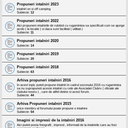
Propuneri intalniri 2023
intalniri on si off camping
Subiecte:
12
Propuneri intalniri 2022
Aici propunem intalnirile de rulotisti cu rugamintea sa specificati cum se ajunge
acolo ( la locatie ) si daca sunt facilitati ( utilitati )
Subiecte:
11
Propuneri intalniri 2020
Subiecte:
14
Propuneri intalniri 2019
Subiecte:
20
Propuneri intalniri 2018
Subiecte:
63
Arhiva propuneri intalniri 2016
In acest topic puteti propune intalniri in cadrul sezonului 2016 cu rugamintea
sa nu suprapuneti aceste intalniri cu cele ale Asociatiei Clubrv ( oficiale ale
clubului nostru ) , care de altfel detine si acest forum.
Subiecte:
44
Arhiva Propuneri intalniri 2015
orice membru al forumului poate propune o intalnire
Subiecte:
54
Imagini si impresii de la intalniri 2016
Aici puteti posta fotografii , impresii , informatii de la intalnirile care au fost