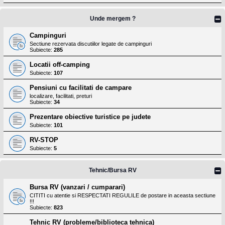
Unde mergem ?
Campinguri
Sectiune rezervata discutiilor legate de campinguri
Subiecte:
285
Locatii off-camping
Subiecte:
107
Pensiuni cu facilitati de campare
localizare, facilitati, preturi
Subiecte:
34
Prezentare obiective turistice pe judete
Subiecte:
101
RV-STOP
Subiecte:
5
Tehnic/Bursa RV
Bursa RV (vanzari / cumparari)
CITITI cu atentie si RESPECTATI REGULILE de postare in aceasta sectiune
!!!
Subiecte:
823
Tehnic RV (probleme/biblioteca tehnica)