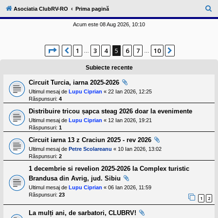
l
u
C
Asociatia ClubRV-RO
Prima pagină
b
ă
R
Acum este 08 Aug 2026, 10:10
V
u
-
c
t
Pagina
5
din
10
o
1
3
4
5
6
7
10
Anterior
Următorul
…
…
a
m
u
r
Subiecte recente
n
i
e
Circuit Turcia, iarna 2025-2026
t
a
Ultimul mesaj de
Lupu Ciprian
«
22 Ian 2026, 12:25
t
Răspunsuri:
4
e
a
Distribuire tricou șapca steag 2026 doar la evenimente
p
Ultimul mesaj de
Lupu Ciprian
«
12 Ian 2026, 19:21
o
Răspunsuri:
1
s
e
Circuit iarna 13 z Craciun 2025 - rev 2026
s
Ultimul mesaj de
Petre Scolareanu
«
10 Ian 2026, 13:02
o
Răspunsuri:
2
r
i
1 decembrie si revelion 2025-2026 la Complex turistic
l
Brandusa din Avrig, jud. Sibiu
o
r
Ultimul mesaj de
Lupu Ciprian
«
06 Ian 2026, 11:59
d
Răspunsuri:
23
1
2
e
r
u
La mulți ani, de sarbatori, CLUBRV!