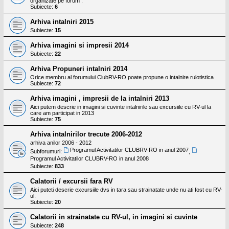
organizate pe forum .
Subiecte:
6
Arhiva intalniri 2015
Subiecte:
15
Arhiva imagini si impresii 2014
Subiecte:
22
Arhiva Propuneri intalniri 2014
Orice membru al forumului ClubRV-RO poate propune o intalnire rulotistica
Subiecte:
72
Arhiva imagini , impresii de la intalniri 2013
Aici putem descrie in imagini si cuvinte intalnirile sau excursiile cu RV-ul la
care am participat in 2013
Subiecte:
75
Arhiva intalnirilor trecute 2006-2012
arhiva anilor 2006 - 2012
Programul Activitatilor CLUBRV-RO in anul 2007
Subforumuri:
,
Programul Activitatilor CLUBRV-RO in anul 2008
Subiecte:
833
Calatorii / excursii fara RV
Aici puteti descrie excursiile dvs in tara sau strainatate unde nu ati fost cu RV-
ul.
Subiecte:
20
Calatorii in strainatate cu RV-ul, in imagini si cuvinte
Subiecte:
248