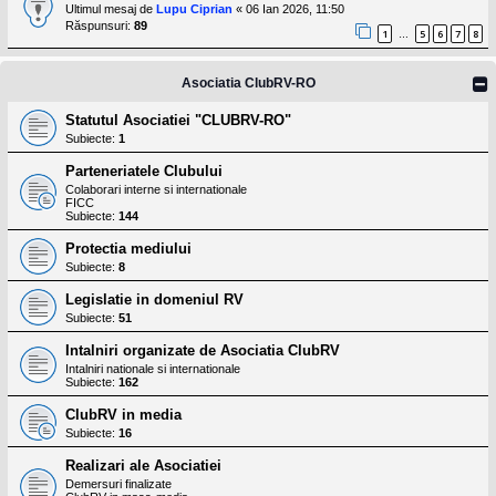
l
Ultimul mesaj de
Lupu Ciprian
«
06 Ian 2026, 11:50
o
Răspunsuri:
89
t
1
5
6
7
8
…
e
s
i
Asociatia ClubRV-RO
a
u
Statutul Asociatiei "CLUBRV-RO"
t
Subiecte:
1
o
r
Parteneriatele Clubului
u
l
Colaborari interne si internationale
FICC
o
Subiecte:
144
t
e
Protectia mediului
d
i
Subiecte:
8
n
R
Legislatie in domeniul RV
o
Subiecte:
51
m
a
Intalniri organizate de Asociatia ClubRV
n
Intalniri nationale si internationale
i
Subiecte:
162
a
ClubRV in media
Subiecte:
16
Realizari ale Asociatiei
Demersuri finalizate