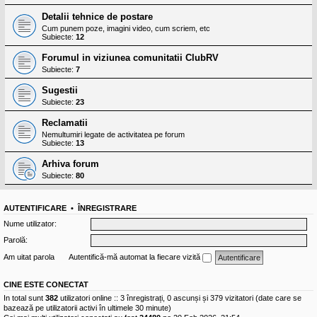
Detalii tehnice de postare
Cum punem poze, imagini video, cum scriem, etc
Subiecte:
12
Forumul in viziunea comunitatii ClubRV
Subiecte:
7
Sugestii
Subiecte:
23
Reclamatii
Nemultumiri legate de activitatea pe forum
Subiecte:
13
Arhiva forum
Subiecte:
80
AUTENTIFICARE
•
ÎNREGISTRARE
Nume utilizator:
Parolă:
Am uitat parola
Autentifică-mă automat la fiecare vizită
CINE ESTE CONECTAT
In total sunt
382
utilizatori online :: 3 înregistrați, 0 ascunși și 379 vizitatori (date care se
bazează pe utilizatorii activi în ultimele 30 minute)