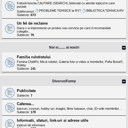
Folositi functia CAUTARE (SEARCH).Selectati cu atentie topicul in care
postati.
PROBLEME TEHNICE la RV?
BIBLIOTECA TEHNICA RV
Subforumuri:
,
Subiecte:
673
Un fel de reclame
Daca v-a impresionat un produs sau serviciu pe care il recomandati
colegilor...
Subiecte:
76
Noi si........ ai nostri
Familia rulotistului
Femina ClubRV, Micul rulotist, Galeria foto si video a membrilor, Pofta Buna!!!,
Hobby
Subiecte:
141
Diverse/Funny
Publicitate
Subiecte:
7
Cafenea...
bancuri, zvonuri, hobby-uri, imagini, filme haioase, chat, ID-urile membrilor...
Subiecte:
178
Informatii, sfaturi, link-uri si adrese utile
topicuri de informare