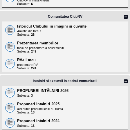
ClubRV in mass-media
Subiecte:
6
Comunitatea ClubRV
Istoricul Clubului in imagini si cuvinte
Amintiri din trecut ....
Subiecte:
28
Prezentarea membrilor
topic de prezentare a noilor veniti
Subiecte:
249
RV-ul meu
prezentare RV
Subiecte:
274
Intalniri si excursii in cadrul comunitatii
PROPUNERI INTÂLNIRI 2026
Subiecte:
3
Propuneri intalniri 2025
aici puteti propune iesiri cu rulota
Subiecte:
13
Propuneri intalniri 2024
Subiecte:
13