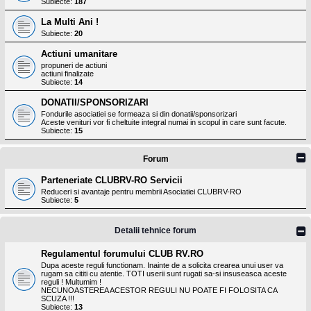
Subiecte:
187
La Multi Ani !
Subiecte:
20
Actiuni umanitare
propuneri de actiuni
actiuni finalizate
Subiecte:
14
DONATII/SPONSORIZARI
Fondurile asociatiei se formeaza si din donatii/sponsorizari
Aceste venituri vor fi cheltuite integral numai in scopul in care sunt facute.
Subiecte:
15
Forum
Parteneriate CLUBRV-RO Servicii
Reduceri si avantaje pentru membrii Asociatiei CLUBRV-RO
Subiecte:
5
Detalii tehnice forum
Regulamentul forumului CLUB RV.RO
Dupa aceste reguli functionam. Inainte de a solicita crearea unui user va
rugam sa cititi cu atentie. TOTI userii sunt rugati sa-si insuseasca aceste
reguli ! Multumim !
NECUNOASTEREA ACESTOR REGULI NU POATE FI FOLOSITA CA
SCUZA !!!
Subiecte:
13