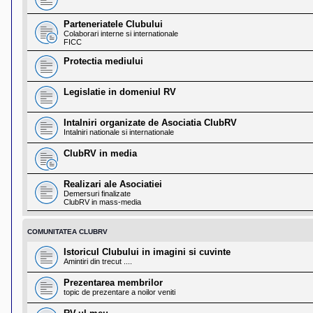
l
o
t
Parteneriatele Clubului
e
Colaborari interne si internationale
s
FICC
i
Protectia mediului
a
u
t
o
Legislatie in domeniul RV
r
u
l
Intalniri organizate de Asociatia ClubRV
o
Intalniri nationale si internationale
t
e
ClubRV in media
d
i
n
Realizari ale Asociatiei
R
Demersuri finalizate
o
ClubRV in mass-media
m
a
n
COMUNITATEA CLUBRV
i
a
Istoricul Clubului in imagini si cuvinte
Amintiri din trecut ....
Prezentarea membrilor
topic de prezentare a noilor veniti