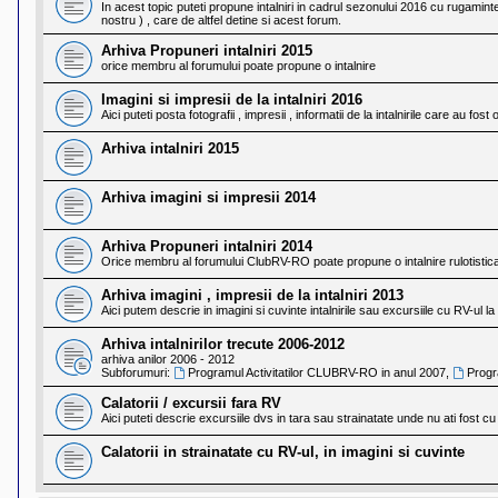
In acest topic puteti propune intalniri in cadrul sezonului 2016 cu rugamintea
nostru ) , care de altfel detine si acest forum.
Arhiva Propuneri intalniri 2015
orice membru al forumului poate propune o intalnire
Imagini si impresii de la intalniri 2016
Aici puteti posta fotografii , impresii , informatii de la intalnirile care au fos
Arhiva intalniri 2015
Arhiva imagini si impresii 2014
Arhiva Propuneri intalniri 2014
Orice membru al forumului ClubRV-RO poate propune o intalnire rulotistic
Arhiva imagini , impresii de la intalniri 2013
Aici putem descrie in imagini si cuvinte intalnirile sau excursiile cu RV-ul l
Arhiva intalnirilor trecute 2006-2012
arhiva anilor 2006 - 2012
Subforumuri:
Programul Activitatilor CLUBRV-RO in anul 2007
,
Progr
Calatorii / excursii fara RV
Aici puteti descrie excursiile dvs in tara sau strainatate unde nu ati fost cu
Calatorii in strainatate cu RV-ul, in imagini si cuvinte