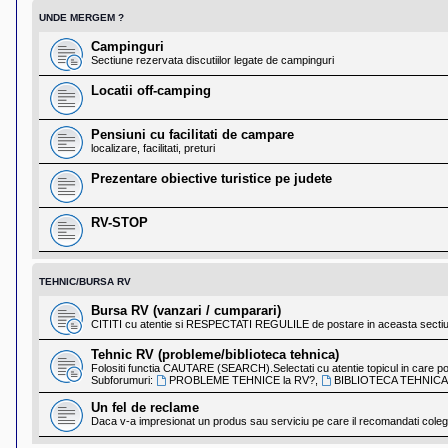
UNDE MERGEM ?
Campinguri
Sectiune rezervata discutiilor legate de campinguri
Locatii off-camping
Pensiuni cu facilitati de campare
localizare, facilitati, preturi
Prezentare obiective turistice pe judete
RV-STOP
TEHNIC/BURSA RV
Bursa RV (vanzari / cumparari)
CITITI cu atentie si RESPECTATI REGULILE de postare in aceasta sectiun
Tehnic RV (probleme/biblioteca tehnica)
Folositi functia CAUTARE (SEARCH).Selectati cu atentie topicul in care pos
Subforumuri:
PROBLEME TEHNICE la RV?
,
BIBLIOTECA TEHNICA
Un fel de reclame
Daca v-a impresionat un produs sau serviciu pe care il recomandati colegil