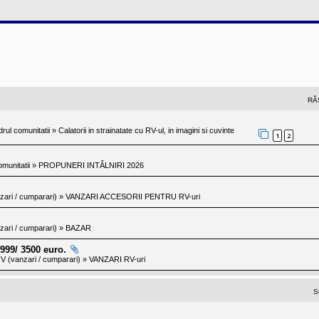
RĂ
adrul comunitatii
»
Calatorii in strainatate cu RV-ul, in imagini si cuvinte
1
2
omunitatii
»
PROPUNERI INTÂLNIRI 2026
ari / cumparari)
»
VANZARI ACCESORII PENTRU RV-uri
ari / cumparari)
»
BAZAR
999/ 3500 euro.
V (vanzari / cumparari)
»
VANZARI RV-uri
S