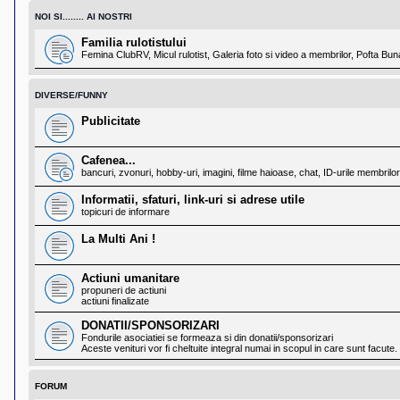
NOI SI........ AI NOSTRI
Familia rulotistului
Femina ClubRV, Micul rulotist, Galeria foto si video a membrilor, Pofta Bun
DIVERSE/FUNNY
Publicitate
Cafenea...
bancuri, zvonuri, hobby-uri, imagini, filme haioase, chat, ID-urile membrilor.
Informatii, sfaturi, link-uri si adrese utile
topicuri de informare
La Multi Ani !
Actiuni umanitare
propuneri de actiuni
actiuni finalizate
DONATII/SPONSORIZARI
Fondurile asociatiei se formeaza si din donatii/sponsorizari
Aceste venituri vor fi cheltuite integral numai in scopul in care sunt facute.
FORUM