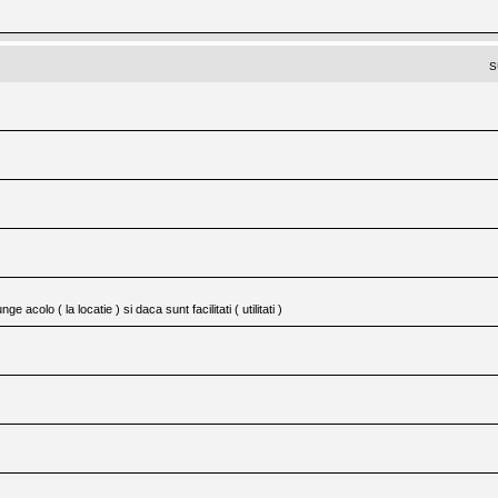
S
 acolo ( la locatie ) si daca sunt facilitati ( utilitati )