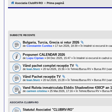
l
Asociatia ClubRV-RO
Prima pagină
u
b
R
V
-
c
o
m
u
SUBIECTE RECENTE
n
i
Bulgaria, Turcia, Grecia si retur 2026
t
de
Constantin Curelea
» 17 Iun 2026, 18:39 » în
Intalniri si excursii in c
a
t
e
Propuneri CALENDAR 2026
a
de
Lupu Ciprian
» 04 Dec 2025, 15:47 » în
Intalniri si excursii in cadrul c
p
o
Vând pachet complet recepție TV
s
de
Ioan.Sturz
» 20 Iul 2026, 15:36 » în
Tehnic/Bursa RV
»
Bursa RV (vanz
e
s
Vând Pachet recepție TV
o
de
Ioan.Sturz
» 20 Iul 2026, 15:28 » în
Tehnic/Bursa RV
»
Bursa RV (vanz
r
i
Vand Rulota inmatriculata Elddis Shadowlinw 430CP an 1
l
de
carmen cristina
» 25 Mai 2026, 17:16 » în
Tehnic/Bursa RV
»
Bursa R
o
r
d
e
ASOCIATIA CLUBRV-RO
r
u
Statutul Asociatiei "CLUBRV-RO"