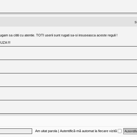
S
gam sa cititi cu atentie. TOTI userii sunt rugati sa-si insuseasca aceste reguli !
ZA !!!
Am uitat parola
|
Autentifică-mă automat la fiecare vizită