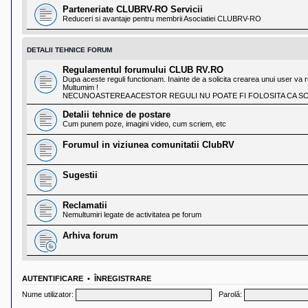
Parteneriate CLUBRV-RO Servicii
Reduceri si avantaje pentru membrii Asociatiei CLUBRV-RO
DETALII TEHNICE FORUM
Regulamentul forumului CLUB RV.RO
Dupa aceste reguli functionam. Inainte de a solicita crearea unui user va ru
Multumim !
NECUNOASTEREA ACESTOR REGULI NU POATE FI FOLOSITA CA SCU
Detalii tehnice de postare
Cum punem poze, imagini video, cum scriem, etc
Forumul in viziunea comunitatii ClubRV
Sugestii
Reclamatii
Nemultumiri legate de activitatea pe forum
Arhiva forum
AUTENTIFICARE
•
ÎNREGISTRARE
Nume utilizator:
Parolă: