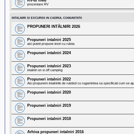
RV-ul meu
prezentare RV
INTALNIRI SI EXCURSII IN CADRUL COMUNITATII
PROPUNERI INTÂLNIRI 2026
Propuneri intalniri 2025
aici puteti propune iesiri cu rulota
Propuneri intalniri 2024
Propuneri intalniri 2023
intalniri on si off camping
Propuneri intalniri 2022
Aici propunem intalnirile de rulotisti cu rugamintea sa specificati cum se ajunge
Propuneri intalniri 2020
Propuneri intalniri 2019
Propuneri intalniri 2018
Arhiva propuneri intalniri 2016