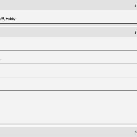
S
a!!!, Hobby
S
..
S