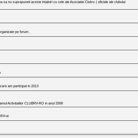
 sa nu suprapuneti aceste intalniri cu cele ale Asociatiei Clubrv ( oficiale ale clubului
t organizate pe forum .
a
a care am participat in 2013
amul Activitatilor CLUBRV-RO in anul 2008
 RV-ul.