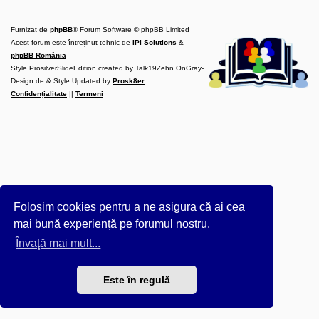
l
u
b
Furnizat de
phpBB
® Forum Software © phpBB Limited
R
V
Acest forum este întreținut tehnic de
IPI Solutions
&
-
phpBB România
c
Style ProsilverSlideEdition created by Talk19Zehn OnGray-
o
Design.de & Style Updated by
m
Prosk8er
u
Confidențialitate
||
Termeni
n
i
t
a
t
e
a
p
o
s
e
Folosim cookies pentru a ne asigura că ai cea
s
o
mai bună experiență pe forumul nostru.
r
i
Învaţă mai mult...
l
o
r
Este în regulă
d
e
r
u