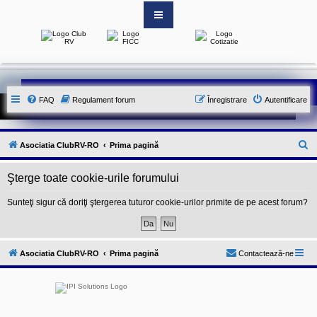
S
i
t
e
-
FAQ
Regulament forum
Înregistrare
Autentificare
u
l
o
f
i
C
Asociatia ClubRV-RO
Prima pagină
c
i
ă
a
Şterge toate cookie-urile forumului
u
l
a
t
l
Sunteţi sigur că doriţi ştergerea tuturor cookie-urilor primite de pe acest forum?
A
a
s
o
r
c
e
i
Asociatia ClubRV-RO
Prima pagină
Contactează-ne
a
t
i
e
i
C