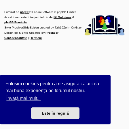
l
u
b
Furnizat de
phpBB
® Forum Software © phpBB Limited
R
V
Acest forum este întreținut tehnic de
IPI Solutions
&
-
phpBB România
c
Style ProsilverSlideEdition created by Talk19Zehn OnGray-
o
Design.de & Style Updated by
m
Prosk8er
u
Confidențialitate
||
Termeni
n
i
t
a
t
e
a
p
o
s
e
Folosim cookies pentru a ne asigura că ai cea
s
o
mai bună experiență pe forumul nostru.
r
i
Învaţă mai mult...
l
o
r
Este în regulă
d
e
r
u