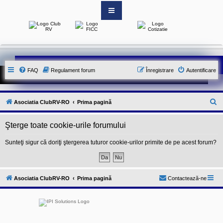
S
i
t
e
-
FAQ
Regulament forum
Înregistrare
Autentificare
u
l
o
f
i
C
Asociatia ClubRV-RO
Prima pagină
c
i
ă
a
Şterge toate cookie-urile forumului
u
l
a
t
l
Sunteţi sigur că doriţi ştergerea tuturor cookie-urilor primite de pe acest forum?
A
a
s
o
r
c
e
i
Asociatia ClubRV-RO
Prima pagină
Contactează-ne
a
t
i
e
i
C