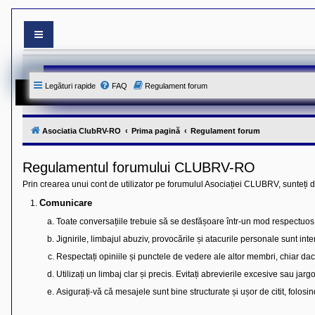
S
i
t
e
Legături rapide
FAQ
Regulament forum
-
u
l
o
f
Asociatia ClubRV-RO
Prima pagină
Regulament forum
i
c
i
Regulamentul forumului CLUBRV-RO
a
l
Prin crearea unui cont de utilizator pe forumulul Asociației CLUBRV, sunteți 
a
l
Comunicare
A
s
Toate conversațiile trebuie să se desfășoare într-un mod respectuos ș
o
c
Jignirile, limbajul abuziv, provocările și atacurile personale sunt inte
i
Respectați opiniile și punctele de vedere ale altor membri, chiar da
a
t
Utilizați un limbaj clar și precis. Evitați abrevierile excesive sau ja
i
e
Asigurați-vă că mesajele sunt bine structurate și ușor de citit, folos
i
C