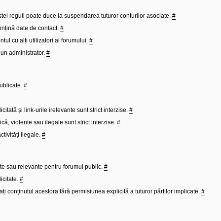
stei reguli poate duce la suspendarea tuturor conturilor asociate.
#
onțină date de contact.
#
tul cu alți utilizatori ai forumului.
#
 un administrator.
#
publicate.
#
itată și link-urile irelevante sunt strict interzise.
#
ă, violente sau ilegale sunt strict interzise.
#
tivități ilegale.
#
ate sau relevante pentru forumul public.
#
icitate.
#
ți conținutul acestora fără permisiunea explicită a tuturor părților implicate.
#