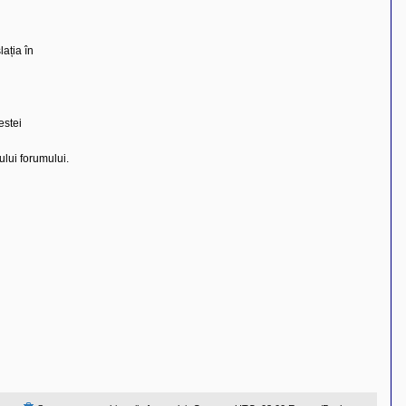
ația în
estei
rului forumului.