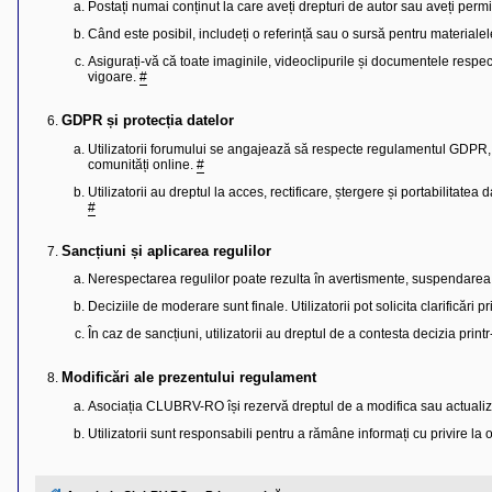
l
Postați numai conținut la care aveți drepturi de autor sau aveți perm
o
Când este posibil, includeți o referință sau o sursă pentru materialel
t
e
Asigurați-vă că toate imaginile, videoclipurile și documentele respec
s
vigoare.
#
i
a
u
GDPR și protecția datelor
t
o
Utilizatorii forumului se angajează să respecte regulamentul GDPR, a
r
comunități online.
#
u
l
Utilizatorii au dreptul la acces, rectificare, ștergere și portabilitatea
o
#
t
e
d
Sancțiuni și aplicarea regulilor
i
Nerespectarea regulilor poate rezulta în avertismente, suspendar
n
R
Deciziile de moderare sunt finale. Utilizatorii pot solicita clarificări
o
m
În caz de sancțiuni, utilizatorii au dreptul de a contesta decizia print
a
n
i
Modificări ale prezentului regulament
a
Asociația CLUBRV-RO își rezervă dreptul de a modifica sau actualiza
Utilizatorii sunt responsabili pentru a rămâne informați cu privire la