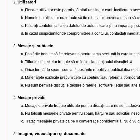
l
Utilizatori
u
b
Fiecare utilizator este permis să aibă un singur cont. Încălcarea ace
R
Numele de utilizator nu trebuie să fie ofensator, provocator sau să c
V
-
Păstrați confidențialitatea datelor de autentificare și nu împărtășiți con
c
o
În cazul suspiciunilor de compromitere a contului, contactați imediat
m
u
n
Mesaje și subiecte
i
t
Postările trebuie să fie relevante pentru tema secțiunii în care sunt 
a
Titlurile subiectelor trebuie să reflecte clar conținutul discuției.
#
t
e
Orice formă de spam, cum ar fi postările repetitive, publicitatea nesolic
a
p
Materialele explicite precum cele cu conținut sau referință pornografic
o
s
Nu sunt permise discuțiile despre piraterie, software ilegal sau alte ac
e
s
o
Mesaje private
r
Mesajele private trebuie utilizate pentru discuții care nu sunt adecv
i
l
Nu folosiți mesajele private pentru spam, hărțuire sau solicitări nesol
o
r
Tratați mesajele private ca pe o conversație confidențială. Nu divulga
d
e
r
Imagini, videoclipuri și documente
u