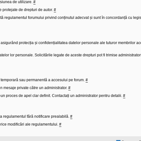
isiunea de utilizare.
#
e protejate de drepturi de autor.
#
tă regulamentul forumului privind conținutul adecvat și sunt în concordanță cu legisl
sigurând protecția și confidențialitatea datelor personale ale tuturor membrilor ac
 datelor lor personale. Solicitările legate de aceste drepturi pot fi trimise administrato
ea temporară sau permanentă a accesului pe forum.
#
 prin mesaje private către un administrator.
#
r-un proces de apel clar definit. Contactați un administrator pentru detalii.
#
 regulamentul fără notificare prealabilă.
#
 orice modificări ale regulamentului.
#