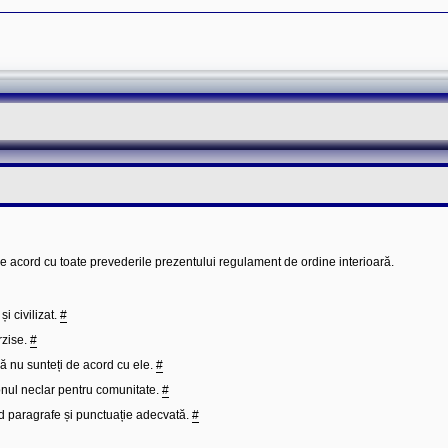
de acord cu toate prevederile prezentului regulament de ordine interioară.
i civilizat.
#
rzise.
#
că nu sunteți de acord cu ele.
#
rgonul neclar pentru comunitate.
#
ind paragrafe și punctuație adecvată.
#