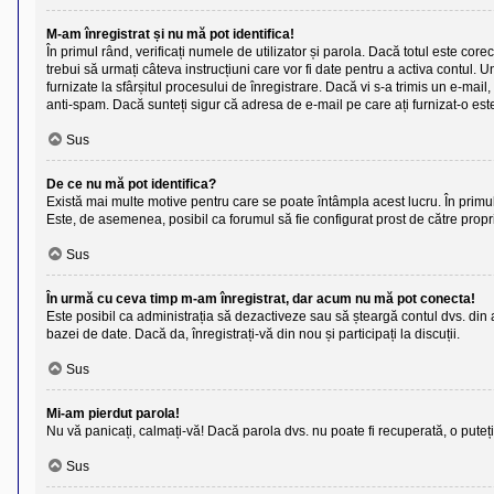
M-am înregistrat și nu mă pot identifica!
În primul rând, verificați numele de utilizator și parola. Dacă totul este cor
trebui să urmați câteva instrucțiuni care vor fi date pentru a activa contul. U
furnizate la sfârșitul procesului de înregistrare. Dacă vi s-a trimis un e-mail
anti-spam. Dacă sunteți sigur că adresa de e-mail pe care ați furnizat-o este
Sus
De ce nu mă pot identifica?
Există mai multe motive pentru care se poate întâmpla acest lucru. În primul 
Este, de asemenea, posibil ca forumul să fie configurat prost de către propri
Sus
În urmă cu ceva timp m-am înregistrat, dar acum nu mă pot conecta!
Este posibil ca administrația să dezactiveze sau să șteargă contul dvs. din
bazei de date. Dacă da, înregistrați-vă din nou și participați la discuții.
Sus
Mi-am pierdut parola!
Nu vă panicați, calmați-vă! Dacă parola dvs. nu poate fi recuperată, o puteț
Sus