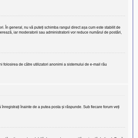
ori. În general, nu vă puteți schimba rangul direct așa cum este stabilit de
olerează, iar moderatorii sau administratorii vor reduce numărul de postări,
eni folosirea de către utilizatori anonimi a sistemului de e-mail rău
ă înregistrați înainte de a putea posta și răspunde. Sub fiecare forum veți