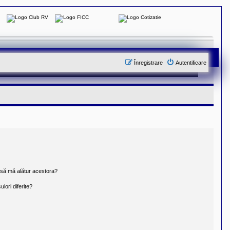
Înregistrare
Autentificare
t să mă alătur acestora?
lori diferite?