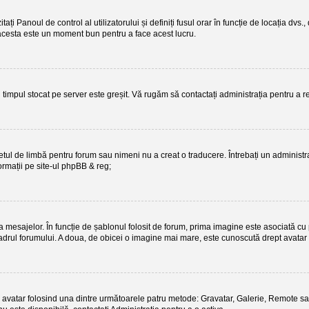
itați Panoul de control al utilizatorului și definiți fusul orar în funcție de locația d
te, acesta este un moment bun pentru a face acest lucru.
ci timpul stocat pe server este greșit. Vă rugăm să contactați administrația pentru a
tul de limbă pentru forum sau nimeni nu a creat o traducere. Întrebați un administra
ormații pe site-ul
phpBB
& reg;
mesajelor. În funcție de șablonul folosit de forum, prima imagine este asociată cu po
rul forumului. A doua, de obicei o imagine mai mare, este cunoscută drept avatar și
a un avatar folosind una dintre următoarele patru metode: Gravatar, Galerie, Remote sa