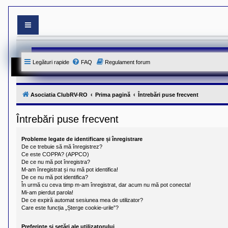
S
i
t
e
Legături rapide
FAQ
Regulament forum
-
u
l
o
f
Asociatia ClubRV-RO
Prima pagină
Întrebări puse frecvent
i
c
i
Întrebări puse frecvent
a
l
a
Probleme legate de identificare și înregistrare
l
De ce trebuie să mă înregistrez?
A
Ce este COPPA? (APPCO)
s
De ce nu mă pot înregistra?
o
M-am înregistrat și nu mă pot identifica!
c
De ce nu mă pot identifica?
i
În urmă cu ceva timp m-am înregistrat, dar acum nu mă pot conecta!
a
Mi-am pierdut parola!
t
De ce expiră automat sesiunea mea de utilizator?
i
e
Care este funcția „Șterge cookie-urile”?
i
C
Preferințe și setări ale utilizatorului