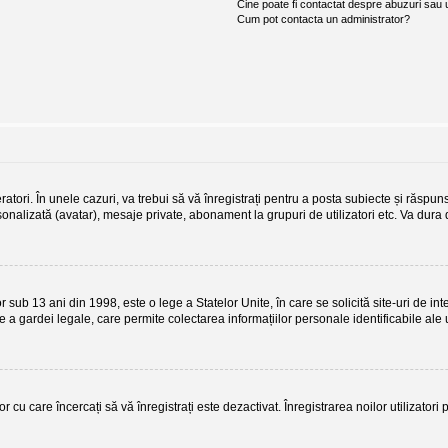
Cine poate fi contactat despre abuzuri sau ut
Cum pot contacta un administrator?
atori. În unele cazuri, va trebui să vă înregistrați pentru a posta subiecte și răspuns
ersonalizată (avatar), mesaje private, abonament la grupuri de utilizatori etc. Va du
b 13 ani din 1998, este o lege a Statelor Unite, în care se solicită site-uri de interne
re a gardei legale, care permite colectarea informațiilor personale identificabile ale 
r cu care încercați să vă înregistrați este dezactivat. Înregistrarea noilor utilizator