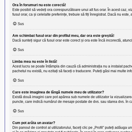
Ora în forumuri nu este corectă!
Este posibil să vedeți ora corespunzătoare unui alt fus orar. În acest caz, viz
fusul orar, ca și celelalte preferințe, trebuie să fiți înregistrat. Dacă nu es
Sus
Am schimbat fusul orar din profilul meu, dar ora este greșită!
Dacă sunteți sigur că fusul orar este corect și ora este încă incorectă, atun
Sus
Limba mea nu este în listă!
Acest lucru se poate întâmpla din cauză că administrația nu a instalat pache
pachetul nu există, nu ezitați să faceți o traducere. Puteți găsi mai multe inf
Sus
Care este imaginea de lângă numele meu de utilizator?
Există două imagini care pot apărea sub numele de utilizator la vizualizarea 
puncte, care indică numărul de mesaje postate de dvs. sau starea dvs. în cad
Sus
Cum pot arăta un avatar?
Din panoul de control al utilizatorului, faceți clic pe „Profil” puteți adăug