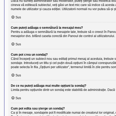
Dacă nu sunteți administrator sau moderator, puteți șterge sau modifica doar
cineva vă editează subiectul, veți găsi un text mic care să indice că acesta a
numele de utilizator și cauza ediției. Utilizatorii normali nu vor putea să-ș
Sus
Cum puteți adăuga o semnătură la mesajul meu?
Pentru a adăuga o semnătură la mesajele tale, trebuie să o creezi în Panoul 
mesajelor dvs. bifând caseta corectă din Panoul de control al utilizatorului
Sus
Cum pot crea un sondaj?
Când începeți un subiect nou sau editați primul mesaj al acestuia, trebuie 
sondaje. Introduceți un titlu și cel puțin două opțiuni în câmpul corespunză
poate selecta în fila „Opțiuni per utilizator”, termenul limită în zile pentru so
Sus
De ce nu puteți adăuga mai multe opțiuni la sondaj?
Limita pentru opțiunile dintr-un sondaj este stabilită de administrație. Dacă
Sus
Cum pot edita sau șterge un sondaj?
Ca și în mesaje, sondajele pot fi modificate numai de creatorul lor original,