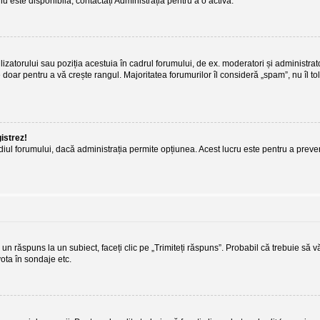
nu este disponibilă, contactați Administrația pentru a o activa.
lizatorului sau poziția acestuia în cadrul forumului, de ex. moderatori și administrat
 doar pentru a vă crește rangul. Majoritatea forumurilor îl consideră „spam”, nu îl t
gistrez!
termediul forumului, dacă administrația permite opțiunea. Acest lucru este pentru a prev
un răspuns la un subiect, faceți clic pe „Trimiteți răspuns”. Probabil că trebuie să v
vota în sondaje etc.