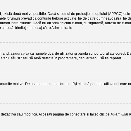
ect, există două motive posibile. Dacă sistemul de protecție a copilului (APPCO) este a
nele forumuri prevăd că conturile trebuie activate, fie de către dumneavoastră, fie de 
, urmați instrucțiunile. Dacă nu ați primit niciun e-mail, cu siguranță, adresa de e-mai
 corectă, trimiteți un mesaj către Administrație.
rând, asigurați-vă că numele dvs. de utilizator și parola sunt ortografiate corect. Da
etarul său și / sau să aibă defecte în programare, deci ar trebui să fie reparat.
 anumite motive. De asemenea, unele forumuri își elimină periodic utilizatorii car
i dezactiva sau modifica. Accesați pagina de conectare și faceți clic pe
Mi-am uitat 