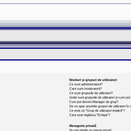
Niveluri și grupuri de utilizatori
Ce sunt administratorii?
Care sunt moderatorii?
Ce sunt grupurile de utilizatori?
Unde sunt grupurile de utilizatori și cum po
Cum pot deveni Manager de grup?
De ce apar anumite grupuri de utilizatori în cu
Ce este un "Grup de utilizatori implicit"?
Care este legătura "Echipa"?
Mesagerie privată
Nu pot trimite un mesaj privat!