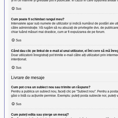
și în ce mărime și greutate pot fi publicate. În cazul în care opțiunea avatar 
Sus
Cum poate fi schimbat rangul meu?
Intervalele apar sub numele de utilizator și indică numărul de postări ale uti
către administrație. Vă rugăm să nu abuzați de privilegiile dvs. de publicare
chiar luând măsuri mai drastice, cum ar fi expulzarea de pe forum.
Sus
Când dau clic pe linkul de e-mail al unui utilizator, el îmi cere să mă înre
Doar utilizatorii înregistrați pot trimite e-mail către alți utilizatori prin in
intenționat.
Sus
Livrare de mesaje
Cum pot crea un subiect nou sau trimite un răspuns?
Pentru a publica un subiect nou, faceți clic pe "Subiect nou". Pentru a posta 
găsi o listă cu acțiunile permise. Exemplu: puteți posta subiecte noi, puteți 
Sus
Cum puteți edita sau șterge un mesaj?