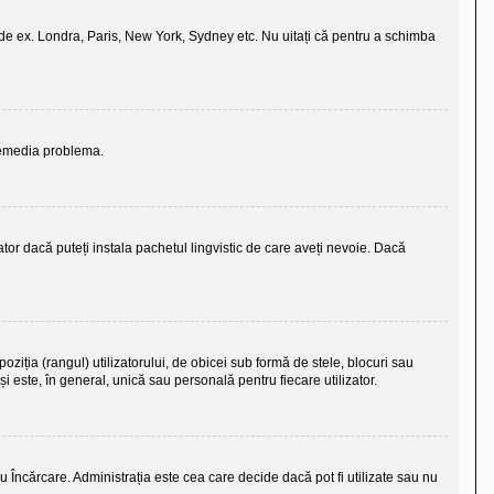
vs., de ex. Londra, Paris, New York, Sydney etc. Nu uitați că pentru a schimba
 remedia problema.
tor dacă puteți instala pachetul lingvistic de care aveți nevoie. Dacă
ziția (rangul) utilizatorului, de obicei sub formă de stele, blocuri sau
 este, în general, unică sau personală pentru fiecare utilizator.
u Încărcare. Administrația este cea care decide dacă pot fi utilizate sau nu