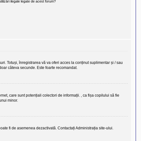
ilizări ilegale legate de acest forum?
uri. Totuși, înregistrarea vă va oferi acces la conținut suplimentar și / sau
ra doar câteva secunde. Este foarte recomandat.
t, care sunt potențiali colectori de informații. , ca fișa copilului să fie
unui minor.
i poate fi de asemenea dezactivată. Contactați Administrația site-ului.