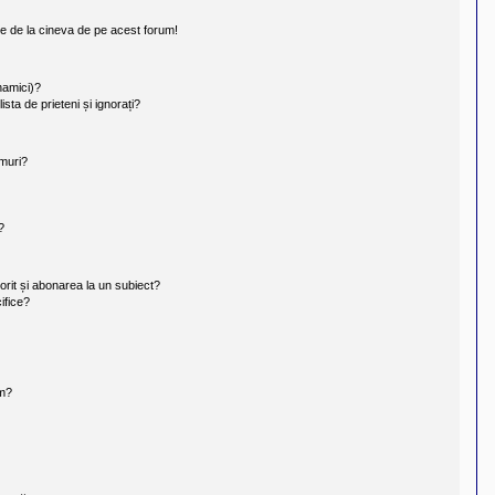
te de la cineva de pe acest forum!
inamici)?
ista de prieteni și ignorați?
umuri?
?
orit și abonarea la un subiect?
ifice?
um?