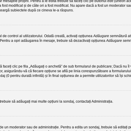
 mesajele proprii. Pentru a le edita trebuie să faceți clic pe butonul
edit
(uneori ac
 fost modificat și de câte ori a fost modificat. Nu apare dacă a fost un moderator sau 
i șteargă subiectele după ce cineva le-a răspuns.
de control al utilizatorului. Odată creată, activați opțiunea
Adăugare semnătură
at
. Pentru a opri adăugarea în mesaje, trebuie să dezactivați opțiunea
Adăugare sem
să faceți clic pe fila „Adăugați o anchetă” de sub formularul de publicare; Dacă nu 
tor, asigurându-vă că fiecare opțiune se află pe linia corespunzătoare a formularului
ndaj (0 pentru durată infinită) și în final opțiunea de a permite utilizatorilor să își sch
 trebuie să adăugați mai multe opțiuni la sondaj, contactați Administrația.
 de un moderator sau de administrație. Pentru a edita un sondaj, trebuie să editați 