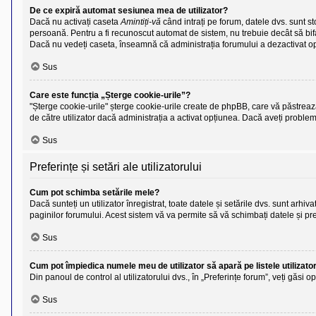
De ce expiră automat sesiunea mea de utilizator?
Dacă nu activați caseta
Amintiți-vă
când intrați pe forum, datele dvs. sunt s
persoană. Pentru a fi recunoscut automat de sistem, nu trebuie decât să bif
Dacă nu vedeți caseta, înseamnă că administrația forumului a dezactivat o
Sus
Care este funcția „Șterge cookie-urile”?
"Șterge cookie-urile" șterge cookie-urile create de phpBB, care vă păstrează 
de către utilizator dacă administrația a activat opțiunea. Dacă aveți proble
Sus
Preferințe și setări ale utilizatorului
Cum pot schimba setările mele?
Dacă sunteți un utilizator înregistrat, toate datele și setările dvs. sunt arhiv
paginilor forumului. Acest sistem vă va permite să vă schimbați datele și pre
Sus
Cum pot împiedica numele meu de utilizator să apară pe listele utilizator
Din panoul de control al utilizatorului dvs., în „Preferințe forum”, veți găsi 
Sus