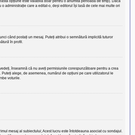
eastă opțiune este valabilă doar pentru o anumită perioadă de timp). Dacă
o administrație care a editat-o, deși editorul își lasă de cele mai multe ori
unci când postați un mesaj. Puteți atribui o semnătură implicită tuturor
nătură
în profil.
îl vedeți, înseamnă că nu aveți permisiunile corespunzătoare pentru a crea
. Puteți alege, de asemenea, numărul de opțiuni pe care utilizatorul le
imbe voturile.
primul mesaj al subiectului; Acest lucru este întotdeauna asociat cu sondajul.