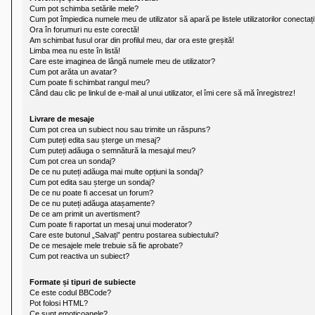
l
Cum pot schimba setările mele?
u
Cum pot împiedica numele meu de utilizator să apară pe listele utilizatorilor conectaț
b
Ora în forumuri nu este corectă!
R
Am schimbat fusul orar din profilul meu, dar ora este greșită!
V
-
Limba mea nu este în listă!
c
Care este imaginea de lângă numele meu de utilizator?
o
Cum pot arăta un avatar?
m
Cum poate fi schimbat rangul meu?
u
Când dau clic pe linkul de e-mail al unui utilizator, el îmi cere să mă înregistrez!
n
i
Livrare de mesaje
t
a
Cum pot crea un subiect nou sau trimite un răspuns?
t
Cum puteți edita sau șterge un mesaj?
e
Cum puteți adăuga o semnătură la mesajul meu?
a
Cum pot crea un sondaj?
p
De ce nu puteți adăuga mai multe opțiuni la sondaj?
o
Cum pot edita sau șterge un sondaj?
s
De ce nu poate fi accesat un forum?
e
De ce nu puteți adăuga atașamente?
s
De ce am primit un avertisment?
o
Cum poate fi raportat un mesaj unui moderator?
r
Care este butonul „Salvați” pentru postarea subiectului?
i
De ce mesajele mele trebuie să fie aprobate?
l
Cum pot reactiva un subiect?
o
r
d
Formate și tipuri de subiecte
e
Ce este codul BBCode?
r
Pot folosi HTML?
u
Ce sunt emoticoanele?