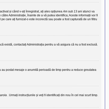
ctivat și când v-ați înregistrat, ați ales opțiunea
Am sub 13 ani
atunci va
către Administrație, înainte de a vă putea identifica; Aceste informații vor fi
l pe care ați furnizat-o este incorectă sau poate a fost capturată de un filtru
că există, contactați Administrația pentru a vă asigura că nu a fost exclusă.
e nu au postat mesaje o anumită perioadă de timp pentru a reduce greutatea
parola
. Urmați instrucțiunile și veți fi identificați din nou în cel mai scurt timp.