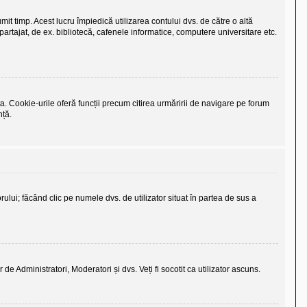
it timp. Acest lucru împiedică utilizarea contului dvs. de către o altă
rtajat, de ex. bibliotecă, cafenele informatice, computere universitare etc.
a. Cookie-urile oferă funcții precum citirea urmăririi de navigare pe forum
nță.
torului; făcând clic pe numele dvs. de utilizator situat în partea de sus a
r de Administratori, Moderatori și dvs. Veți fi socotit ca utilizator ascuns.