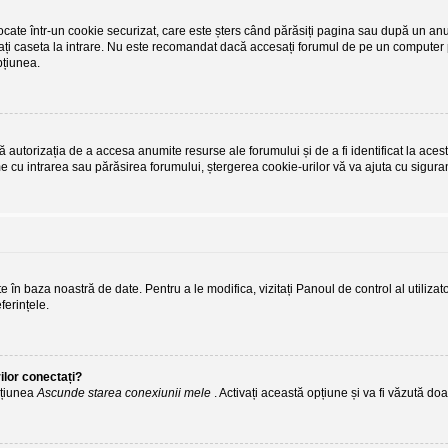
tocate într-un cookie securizat, care este șters când părăsiți pagina sau după un anum
ați caseta la intrare. Nu este recomandat dacă accesați forumul de pe un computer pa
pțiunea.
autorizația de a accesa anumite resurse ale forumului și de a fi identificat la acest
me cu intrarea sau părăsirea forumului, ștergerea cookie-urilor vă va ajuta cu sigura
ate în baza noastră de date. Pentru a le modifica, vizitați Panoul de control al utiliza
ferințele.
ilor conectați?
opțiunea
Ascunde starea conexiunii mele
. Activați această opțiune și va fi văzută doa