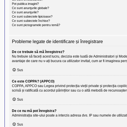
l
Pot publica imagini?
o
Ce sunt anunţurile globale?
t
Ce sunt anunţurile?
e
s
Ce sunt subiectele lipicioase?
i
Ce sunt subiectele închise?
a
Ce sunt pictogramele pentru temă?
u
t
o
r
Probleme legate de identificare și înregistrare
u
l
De ce trebuie să mă înregistrez?
o
t
Nu trebuie să faceți acest lucru, decizia este luată de Administratori și Moder
e
avantaje de care nu v-ați bucura ca utilizator invitat, cum ar fi imaginea p
d
i
Sus
n
R
o
Ce este COPPA? (APPCO)
m
COPPA, APPCO sau Legea privind protecția vieții private și protecția copiilor su
a
scrisă și ratificată cu acordul părinților sau cu o altă metodă de recunoaște
n
i
Sus
a
De ce nu mă pot înregistra?
Administrația site-ului poate a interzis adresa dvs. IP sau numele de utilizato
Sus