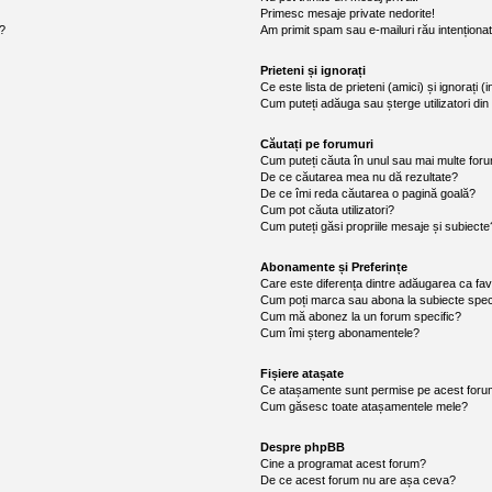
Primesc mesaje private nedorite!
i?
Am primit spam sau e-mailuri rău intenționa
Prieteni și ignorați
Ce este lista de prieteni (amici) și ignorați (
Cum puteți adăuga sau șterge utilizatori din l
Căutați pe forumuri
Cum puteți căuta în unul sau mai multe for
De ce căutarea mea nu dă rezultate?
De ce îmi reda căutarea o pagină goală?
Cum pot căuta utilizatori?
Cum puteți găsi propriile mesaje și subiecte
Abonamente și Preferințe
Care este diferența dintre adăugarea ca fav
Cum poți marca sau abona la subiecte spec
Cum mă abonez la un forum specific?
Cum îmi șterg abonamentele?
Fișiere atașate
Ce atașamente sunt permise pe acest for
Cum găsesc toate atașamentele mele?
Despre phpBB
Cine a programat acest forum?
De ce acest forum nu are așa ceva?