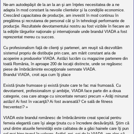
l
Ne-am autodepăşit de la an la an şi am înţeles necesitatea de a ne
o
t
adapta în mod constant la nevoile clientelor şi la condiţiile economice.
e
Crescând capacitatea de producţie, am investit în mod continuu în
s
pregătirea şi recrutarea de personal cât şi în tehnologii performante de
i
a
producţie. Rezultatele devotamentului nostru au fost vizibile în fiecare an
u
la ediţiile târgurilor naţionale şi internaţionale unde brandul VIADA a fost
t
reprezentat mereu cu succes.
o
r
u
Cu profesionalism faţă de clienţi şi parteneri, am reuşit să dezvoltăm
l
sistemul propriu de distibuţie prin care, am mărit constant aria de
o
acoperire a produselor VIADA. Astăzi lucrăm cu magazine partenere din
t
e
toată România, în aproape 200 de locaţii distincte, unde se regăsesc
d
piese de îmbrăcăminte excepţionale semnate VIADA.
i
Brandul VIADA, croit aşa cum îţi place
n
R
o
Există ţinute frumoase şi există ţinute care te fac mai frumoasă. Cu
m
devotament, profesionalism şi ambiţie, VIADA face parte din a doua
a
categorie, cea care atrage cu sinceritate remarci precum « Arăţi minunat
n
i
astăzi! Ai fost în vacanţă? Ai fost avansată? Ce sală de fitness
a
frecventezi? »
VIADA este brandul românesc de îmbrăcăminte creat special pentru
femeia elegantă care îşi alege ţinuta cu o încredere desăvârşită. Ştim că
unul dintre atuurile feminităţii este calitatea de a găsi hainele care îţi pun
cel mai bine trupul în valoare. Astfel, noi, cei de la VIADA, am ales să