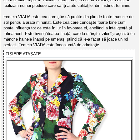
realizăm numai produse care să îţi arate calităţile, din instinct feminin.
Femeia VIADA este cea care ştie să profite din plin de toate trucurile de
stil pentru a arăta minunat. Este cea care cunoaşte foarte bine cum
poate influenţa tot ce este în jur în favoarea ei, apelând la inteligenţă şi
rafinament. Este învingătoarea finuţă, care la sfârşitul zilei îşi aşează cu
mândrie hainele înapoi pe umeraş, ştiind că le-a făcut să joace un rol
perfect. Femeia VIADA este înconjurată de admiraţie.
FIŞIERE ATAŞATE