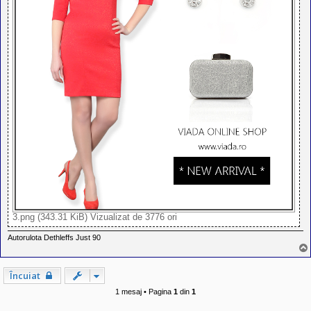
3.png (343.31 KiB) Vizualizat de 3776 ori
Autorulota Dethleffs Just 90
Încuiat
1 mesaj • Pagina
1
din
1