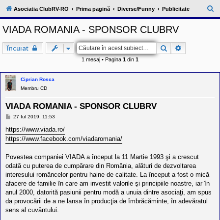
l
u
C
Asociatia ClubRV-RO
Prima pagină
Diverse/Funny
Publicitate
b
ă
R
VIADA ROMANIA - SPONSOR CLUBRV
V
u
-
c
t
Căutare
Căutare ava
Încuiat
o
a
m
1 mesaj • Pagina
1
din
1
u
r
n
i
e
Ciprian Rosca
t
Membru CD
a
t
e
VIADA ROMANIA - SPONSOR CLUBRV
a
M
27 Iul 2019, 11:53
p
e
o
s
https://www.viada.ro/
s
a
https://www.facebook.com/viadaromania/
e
j
s
o
Povestea companiei VIADA a început la 11 Martie 1993 şi a crescut
r
odată cu puterea de cumpărare din România, alături de dezvoltarea
i
l
interesului româncelor pentru haine de calitate. La început a fost o mică
o
afacere de familie în care am investit valorile şi principiile noastre, iar în
r
anul 2000, datorită pasiunii pentru modă a unuia dintre asociaţi, am spus
d
e
da provocării de a ne lansa în producţia de îmbrăcăminte, în adevăratul
r
sens al cuvântului.
u