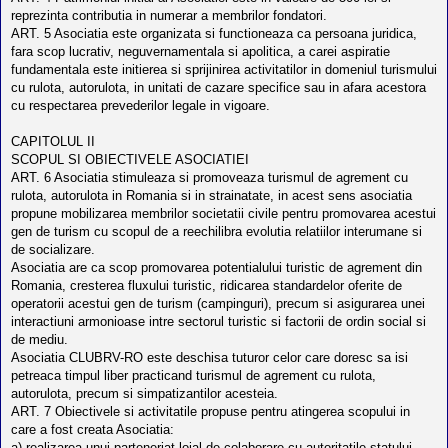
reprezinta contributia in numerar a membrilor fondatori.
ART. 5 Asociatia este organizata si functioneaza ca persoana juridica,
fara scop lucrativ, neguvernamentala si apolitica, a carei aspiratie
fundamentala este initierea si sprijinirea activitatilor in domeniul turismului
cu rulota, autorulota, in unitati de cazare specifice sau in afara acestora
cu respectarea prevederilor legale in vigoare.
CAPITOLUL II
SCOPUL SI OBIECTIVELE ASOCIATIEI
ART. 6 Asociatia stimuleaza si promoveaza turismul de agrement cu
rulota, autorulota in Romania si in strainatate, in acest sens asociatia
propune mobilizarea membrilor societatii civile pentru promovarea acestui
gen de turism cu scopul de a reechilibra evolutia relatiilor interumane si
de socializare.
Asociatia are ca scop promovarea potentialului turistic de agrement din
Romania, cresterea fluxului turistic, ridicarea standardelor oferite de
operatorii acestui gen de turism (campinguri), precum si asigurarea unei
interactiuni armonioase intre sectorul turistic si factorii de ordin social si
de mediu.
Asociatia CLUBRV-RO este deschisa tuturor celor care doresc sa isi
petreaca timpul liber practicand turismul de agrement cu rulota,
autorulota, precum si simpatizantilor acesteia.
ART. 7 Obiectivele si activitatile propuse pentru atingerea scopului in
care a fost creata Asociatia:
a) realizarea unui parteneriat loial de colaborare cu autoritatile statului