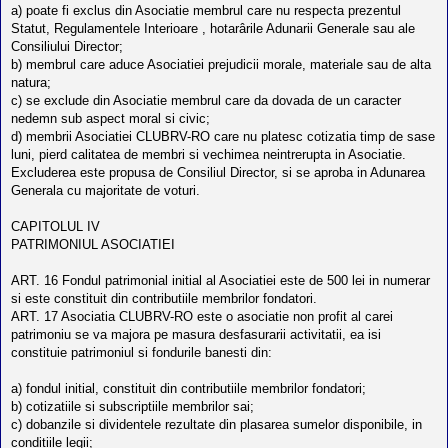
a) poate fi exclus din Asociatie membrul care nu respecta prezentul
Statut, Regulamentele Interioare , hotarârile Adunarii Generale sau ale
Consiliului Director;
b) membrul care aduce Asociatiei prejudicii morale, materiale sau de alta
natura;
c) se exclude din Asociatie membrul care da dovada de un caracter
nedemn sub aspect moral si civic;
d) membrii Asociatiei CLUBRV-RO care nu platesc cotizatia timp de sase
luni, pierd calitatea de membri si vechimea neintrerupta in Asociatie.
Excluderea este propusa de Consiliul Director, si se aproba in Adunarea
Generala cu majoritate de voturi.
CAPITOLUL IV
PATRIMONIUL ASOCIATIEI
ART. 16 Fondul patrimonial initial al Asociatiei este de 500 lei in numerar
si este constituit din contributiile membrilor fondatori.
ART. 17 Asociatia CLUBRV-RO este o asociatie non profit al carei
patrimoniu se va majora pe masura desfasurarii activitatii, ea isi
constituie patrimoniul si fondurile banesti din:
a) fondul initial, constituit din contributiile membrilor fondatori;
b) cotizatiile si subscriptiile membrilor sai;
c) dobanzile si dividentele rezultate din plasarea sumelor disponibile, in
conditiile legii;