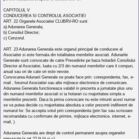
CAPITOLUL V
CONDUCEREA SI CONTROLUL ASOCIATIEI
ART. 22 Organele Asociatiei CLUBRV-RO sunt:
a) Adunarea Generala;
b) Consiliul Director;
c) Cenzorul.
ART. 23 Adunarea Generala este organul principal de conducere al
Asociatiei si este formata din totalitatea membrilor asociati. Adunarile
Generale sunt convocate de catre Presedinte pe baza hotarârii Consiliului
Director al Asociatiei, luata cu 2/3 din numarul membrilor care il compun,
anual sau ori de cate ori este nevoie.
Convocarea Adunarii Generale se poate face prin: corespondenta, fax, e-
mail , forumul Asociatiei sau alte mijloace electronice de comunicare.
Adunarea Generala functioneaza valabil in prezenta a jumatate plus unu
din numarul membrilor asociati si ia hotarari cu majoritatea simpla a
membrilor prezenti. Daca la prima convocare nu este intrunit acest numar
se va putea decide cu majoritatea absoluta a celor prezenti indiferent de
numarul lor. Se accepta votul prin corespondenta (prin fax sau scrisoare
recomandata cu confirmare de primire, mijloace electronice, internet, e-
mail, ).
Adunarea Generala are drept de control permanent asupra organelor
prevazute la art.22 lit.b) si c).