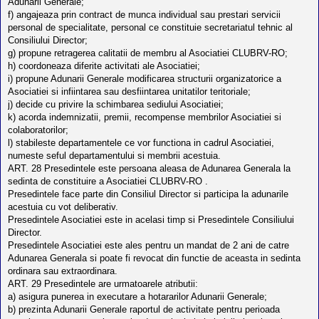
Adunarii Generale;
f) angajeaza prin contract de munca individual sau prestari servicii
personal de specialitate, personal ce constituie secretariatul tehnic al
Consiliului Director;
g) propune retragerea calitatii de membru al Asociatiei CLUBRV-RO;
h) coordoneaza diferite activitati ale Asociatiei;
i) propune Adunarii Generale modificarea structurii organizatorice a
Asociatiei si infiintarea sau desfiintarea unitatilor teritoriale;
j) decide cu privire la schimbarea sediului Asociatiei;
k) acorda indemnizatii, premii, recompense membrilor Asociatiei si
colaboratorilor;
l) stabileste departamentele ce vor functiona in cadrul Asociatiei,
numeste seful departamentului si membrii acestuia.
ART. 28 Presedintele este persoana aleasa de Adunarea Generala la
sedinta de constituire a Asociatiei CLUBRV-RO .
Presedintele face parte din Consiliul Director si participa la adunarile
acestuia cu vot deliberativ.
Presedintele Asociatiei este in acelasi timp si Presedintele Consiliului
Director.
Presedintele Asociatiei este ales pentru un mandat de 2 ani de catre
Adunarea Generala si poate fi revocat din functie de aceasta in sedinta
ordinara sau extraordinara.
ART. 29 Presedintele are urmatoarele atributii:
a) asigura punerea in executare a hotararilor Adunarii Generale;
b) prezinta Adunarii Generale raportul de activitate pentru perioada