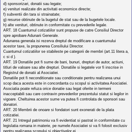
d) sponsorizari, donatii sau legate;
e) venituri realizate din activitati economice directe;
f) subventii din tara si strainatate;
g) resurse obtinute de la bugetul de stat sau de la bugetele locale.
h) alte venituri, obtinute in conformitate cu prevederile legale.
ART. 18 Cuantumul cotizatiilor sunt propuse de catre Consiliul Director
spre aprobare Adunarii Generale.
Adunarea generala isi rezerva dreptul de modificare a cuantumului
acestor taxe, la propunerea Consiliului Director.
Cuantumul cotizatiilor se stabileste pe categorii de membri (art.11 litera a,
c si d ).
ART. 19 Donatiile pot fi sume de bani, bunuri, drepturi de autor, actiuni,
titluri de valoare sau alte drepturi. Donatiile si legatele vor fi inscrise in
Registrul de donatii al Asociatiei.
Donatiile pot fi neconditionate sau conditionate pentru realizarea unui
scop daca acesta este in concordanta cu scopul si activitatea Asociatiei.
Asociatia poate refuza orice donatie sau legat oferite in termeni
inacceptabili sau care contravin prevederilor prezentului statut si legilor in
vigoare. Cheltuirea acestor sume va putea fi controlata de sponsori sau
donatori.
ART. 20 Membrii de onoare si fondatori sunt exonerati de la plata
cotizatiei.
ART. 21 Intregul patrimoniu va fi evidentiat si pastrat in conformitate cu
legislatia romana in materie, pe numele Asociatiei si va fi folosit exclusiv
pentru realizarea scopului si obiectivelor ei.