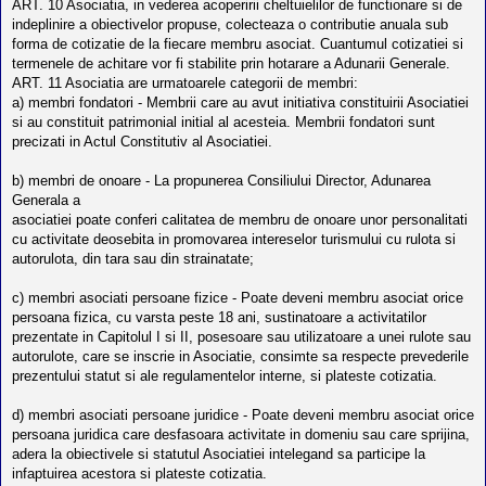
ART. 10 Asociatia, in vederea acoperirii cheltuielilor de functionare si de
indeplinire a obiectivelor propuse, colecteaza o contributie anuala sub
forma de cotizatie de la fiecare membru asociat. Cuantumul cotizatiei si
termenele de achitare vor fi stabilite prin hotarare a Adunarii Generale.
ART. 11 Asociatia are urmatoarele categorii de membri:
a) membri fondatori - Membrii care au avut initiativa constituirii Asociatiei
si au constituit patrimonial initial al acesteia. Membrii fondatori sunt
precizati in Actul Constitutiv al Asociatiei.
b) membri de onoare - La propunerea Consiliului Director, Adunarea
Generala a
asociatiei poate conferi calitatea de membru de onoare unor personalitati
cu activitate deosebita in promovarea intereselor turismului cu rulota si
autorulota, din tara sau din strainatate;
c) membri asociati persoane fizice - Poate deveni membru asociat orice
persoana fizica, cu varsta peste 18 ani, sustinatoare a activitatilor
prezentate in Capitolul I si II, posesoare sau utilizatoare a unei rulote sau
autorulote, care se inscrie in Asociatie, consimte sa respecte prevederile
prezentului statut si ale regulamentelor interne, si plateste cotizatia.
d) membri asociati persoane juridice - Poate deveni membru asociat orice
persoana juridica care desfasoara activitate in domeniu sau care sprijina,
adera la obiectivele si statutul Asociatiei intelegand sa participe la
infaptuirea acestora si plateste cotizatia.