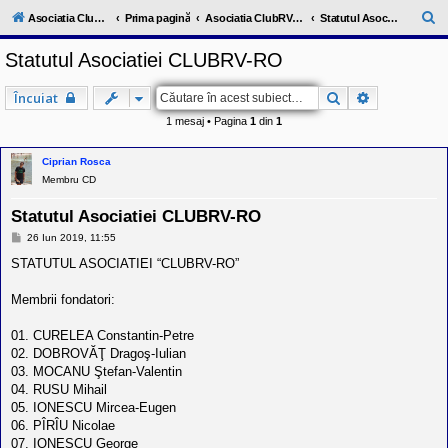
l
u
C
Asociatia ClubRV-RO
Prima pagină
Asociatia ClubRV-RO
Statutul Asociatiei "CLUBRV-RO"
b
ă
R
Statutul Asociatiei CLUBRV-RO
V
u
-
c
t
Căutare
Căutare ava
Încuiat
o
a
m
1 mesaj • Pagina
1
din
1
u
r
n
i
e
Ciprian Rosca
t
Membru CD
a
t
e
Statutul Asociatiei CLUBRV-RO
a
M
26 Iun 2019, 11:55
p
e
o
s
STATUTUL ASOCIATIEI “CLUBRV-RO”
s
a
e
j
s
Membrii fondatori:
o
r
01. CURELEA Constantin-Petre
i
l
02. DOBROVĂŢ Dragoş-Iulian
o
03. MOCANU Ştefan-Valentin
r
04. RUSU Mihail
d
05. IONESCU Mircea-Eugen
e
r
06. PÎRÎU Nicolae
u
07. IONESCU George