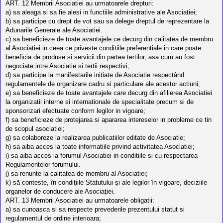
ART. 12 Membrii Asociatiei au urmatoarele drepturi:
a) sa aleaga si sa fie alesi in functiile administrative ale Asociatiei;
b) sa participe cu drept de vot sau sa delege dreptul de reprezentare la
Adunarile Generale ale Asociatiei.
c) sa beneficieze de toate avantajele ce decurg din calitatea de membru
al Asociatiei in ceea ce priveste conditiile preferentiale in care poate
beneficia de produse si servicii din partea tertilor, asa cum au fost
negociate intre Asociatie si tertii respectivi;
d) sa participe la manifestarile initiate de Asociatie respectând
regulamentele de organizare cadru si particulare ale acestor actiuni;
e) sa beneficieze de toate avantajele care decurg din afilierea Asociatiei
la organizatii interne si internationale de specialitate precum si de
sponsorizari efectuate conform legilor in vigoare;
f) sa beneficieze de protejarea si apararea intereselor in probleme ce tin
de scopul asociatiei;
g) sa colaboreze la realizarea publicatiilor editate de Asociatie;
h) sa aiba acces la toate informatiile privind activitatea Asociatiei;
i) sa aiba acces la forumul Asociatiei in conditiile si cu respectarea
Regulamentelor forumului.
j) sa renunte la calitatea de membru al Asociatiei;
k) să conteste, în condiţiile Statutului şi ale legilor în vigoare, deciziile
organelor de conducere ale Asociaţiei.
ART. 13 Membrii Asociatiei au urmatoarele obligatii:
a) sa cunoasca si sa respecte prevederile prezentului statut si
regulamentul de ordine interioara;