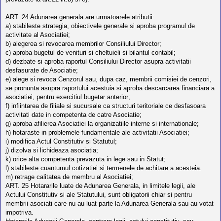
ART. 24 Adunarea generala are urmatoarele atributii:
a) stabileste strategia, obiectivele generale si aproba programul de
activitate al Asociatiei;
b) alegerea si revocarea membrilor Consiliului Director;
c) aproba bugetul de venituri si cheltuieli si bilantul contabil;
d) dezbate si aproba raportul Consiliului Director asupra activitatii
desfasurate de Asociatie;
e) alege si revoca Cenzorul sau, dupa caz, membrii comisiei de cenzori,
se pronunta asupra raportului acestuia si aproba descarcarea financiara a
asociatiei, pentru exercitiul bugetar anterior;
f) infiintarea de filiale si sucursale ca structuri teritoriale ce desfasoara
activitati date in competenta de catre Asociatie;
g) aproba afilierea Asociatiei la organizatiile interne si internationale;
h) hotaraste in problemele fundamentale ale activitatii Asociatiei;
i) modifica Actul Constitutiv si Statutul;
j) dizolva si lichideaza asociatia;
k) orice alta competenta prevazuta in lege sau in Statut;
l) stabileste cuantumul cotizatiei si termenele de achitare a acesteia.
m) retrage calitatea de membru al Asociatiei;
ART. 25 Hotararile luate de Adunarea Generala, in limitele legii, ale
Actului Constitutiv si ale Statutului, sunt obligatorii chiar si pentru
membrii asociati care nu au luat parte la Adunarea Generala sau au votat
impotriva.