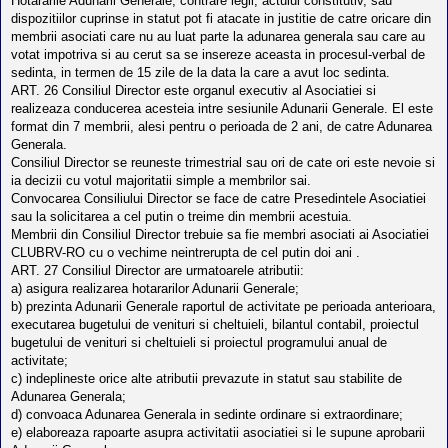
Hotararile Adunarii Generale, contrare legii, actului constitutiv, sau
dispozitiilor cuprinse in statut pot fi atacate in justitie de catre oricare din
membrii asociati care nu au luat parte la adunarea generala sau care au
votat impotriva si au cerut sa se insereze aceasta in procesul-verbal de
sedinta, in termen de 15 zile de la data la care a avut loc sedinta.
ART. 26 Consiliul Director este organul executiv al Asociatiei si
realizeaza conducerea acesteia intre sesiunile Adunarii Generale. El este
format din 7 membrii, alesi pentru o perioada de 2 ani, de catre Adunarea
Generala.
Consiliul Director se reuneste trimestrial sau ori de cate ori este nevoie si
ia decizii cu votul majoritatii simple a membrilor sai.
Convocarea Consiliului Director se face de catre Presedintele Asociatiei
sau la solicitarea a cel putin o treime din membrii acestuia.
Membrii din Consiliul Director trebuie sa fie membri asociati ai Asociatiei
CLUBRV-RO cu o vechime neintrerupta de cel putin doi ani .
ART. 27 Consiliul Director are urmatoarele atributii:
a) asigura realizarea hotararilor Adunarii Generale;
b) prezinta Adunarii Generale raportul de activitate pe perioada anterioara,
executarea bugetului de venituri si cheltuieli, bilantul contabil, proiectul
bugetului de venituri si cheltuieli si proiectul programului anual de
activitate;
c) indeplineste orice alte atributii prevazute in statut sau stabilite de
Adunarea Generala;
d) convoaca Adunarea Generala in sedinte ordinare si extraordinare;
e) elaboreaza rapoarte asupra activitatii asociatiei si le supune aprobarii