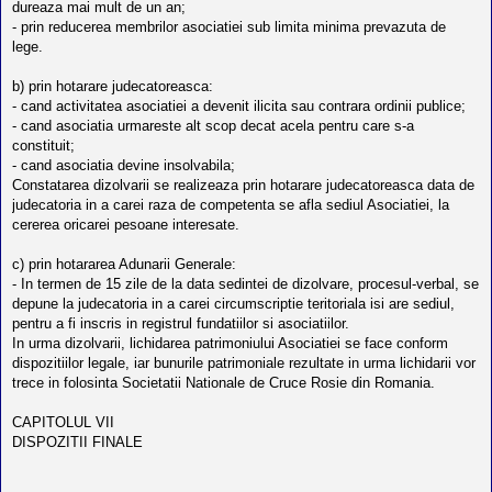
dureaza mai mult de un an;
- prin reducerea membrilor asociatiei sub limita minima prevazuta de
lege.
b) prin hotarare judecatoreasca:
- cand activitatea asociatiei a devenit ilicita sau contrara ordinii publice;
- cand asociatia urmareste alt scop decat acela pentru care s-a
constituit;
- cand asociatia devine insolvabila;
Constatarea dizolvarii se realizeaza prin hotarare judecatoreasca data de
judecatoria in a carei raza de competenta se afla sediul Asociatiei, la
cererea oricarei pesoane interesate.
c) prin hotararea Adunarii Generale:
- In termen de 15 zile de la data sedintei de dizolvare, procesul-verbal, se
depune la judecatoria in a carei circumscriptie teritoriala isi are sediul,
pentru a fi inscris in registrul fundatiilor si asociatiilor.
In urma dizolvarii, lichidarea patrimoniului Asociatiei se face conform
dispozitiilor legale, iar bunurile patrimoniale rezultate in urma lichidarii vor
trece in folosinta Societatii Nationale de Cruce Rosie din Romania.
CAPITOLUL VII
DISPOZITII FINALE