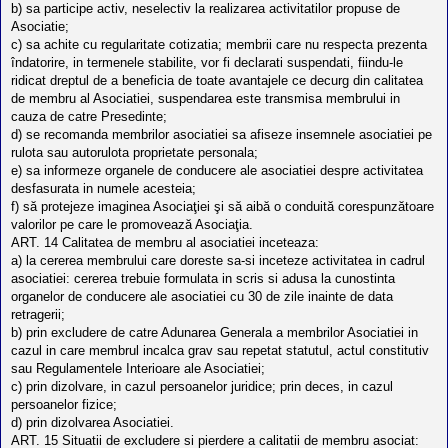
b) sa participe activ, neselectiv la realizarea activitatilor propuse de
Asociatie;
c) sa achite cu regularitate cotizatia; membrii care nu respecta prezenta
îndatorire, in termenele stabilite, vor fi declarati suspendati, fiindu-le
ridicat dreptul de a beneficia de toate avantajele ce decurg din calitatea
de membru al Asociatiei, suspendarea este transmisa membrului in
cauza de catre Presedinte;
d) se recomanda membrilor asociatiei sa afiseze insemnele asociatiei pe
rulota sau autorulota proprietate personala;
e) sa informeze organele de conducere ale asociatiei despre activitatea
desfasurata in numele acesteia;
f) să protejeze imaginea Asociaţiei şi să aibă o conduită corespunzătoare
valorilor pe care le promovează Asociaţia.
ART. 14 Calitatea de membru al asociatiei inceteaza:
a) la cererea membrului care doreste sa-si inceteze activitatea in cadrul
asociatiei: cererea trebuie formulata in scris si adusa la cunostinta
organelor de conducere ale asociatiei cu 30 de zile inainte de data
retragerii;
b) prin excludere de catre Adunarea Generala a membrilor Asociatiei in
cazul in care membrul incalca grav sau repetat statutul, actul constitutiv
sau Regulamentele Interioare ale Asociatiei;
c) prin dizolvare, in cazul persoanelor juridice; prin deces, in cazul
persoanelor fizice;
d) prin dizolvarea Asociatiei.
ART. 15 Situatii de excludere si pierdere a calitatii de membru asociat: