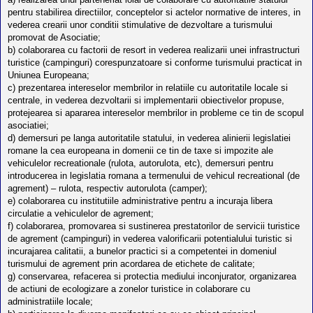
pentru stabilirea directiilor, conceptelor si actelor normative de interes, in
vederea crearii unor conditii stimulative de dezvoltare a turismului
promovat de Asociatie;
b) colaborarea cu factorii de resort in vederea realizarii unei infrastructuri
turistice (campinguri) corespunzatoare si conforme turismului practicat in
Uniunea Europeana;
c) prezentarea intereselor membrilor in relatiile cu autoritatile locale si
centrale, in vederea dezvoltarii si implementarii obiectivelor propuse,
protejearea si apararea intereselor membrilor in probleme ce tin de scopul
asociatiei;
d) demersuri pe langa autoritatile statului, in vederea alinierii legislatiei
romane la cea europeana in domenii ce tin de taxe si impozite ale
vehiculelor recreationale (rulota, autorulota, etc), demersuri pentru
introducerea in legislatia romana a termenului de vehicul recreational (de
agrement) – rulota, respectiv autorulota (camper);
e) colaborarea cu institutiile administrative pentru a incuraja libera
circulatie a vehiculelor de agrement;
f) colaborarea, promovarea si sustinerea prestatorilor de servicii turistice
de agrement (campinguri) in vederea valorificarii potentialului turistic si
incurajarea calitatii, a bunelor practici si a competentei in domeniul
turismului de agrement prin acordarea de etichete de calitate;
g) conservarea, refacerea si protectia mediului inconjurator, organizarea
de actiuni de ecologizare a zonelor turistice in colaborare cu
administratiile locale;