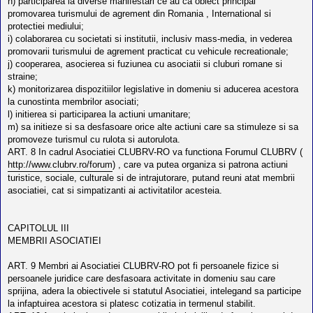
h) participarea la diverse manifestari ce au ca obiect principal
promovarea turismului de agrement din Romania , International si
protectiei mediului;
i) colaborarea cu societati si institutii, inclusiv mass-media, in vederea
promovarii turismului de agrement practicat cu vehicule recreationale;
j) cooperarea, asocierea si fuziunea cu asociatii si cluburi romane si
straine;
k) monitorizarea dispozitiilor legislative in domeniu si aducerea acestora
la cunostinta membrilor asociati;
l) initierea si participarea la actiuni umanitare;
m) sa initieze si sa desfasoare orice alte actiuni care sa stimuleze si sa
promoveze turismul cu rulota si autorulota.
ART. 8 In cadrul Asociatiei CLUBRV-RO va functiona Forumul CLUBRV (
http://www.clubrv.ro/forum
) , care va putea organiza si patrona actiuni
turistice, sociale, culturale si de intrajutorare, putand reuni atat membrii
asociatiei, cat si simpatizanti ai activitatilor acesteia.
CAPITOLUL III
MEMBRII ASOCIATIEI
ART. 9 Membri ai Asociatiei CLUBRV-RO pot fi persoanele fizice si
persoanele juridice care desfasoara activitate in domeniu sau care
sprijina, adera la obiectivele si statutul Asociatiei, intelegand sa participe
la infaptuirea acestora si platesc cotizatia in termenul stabilit.