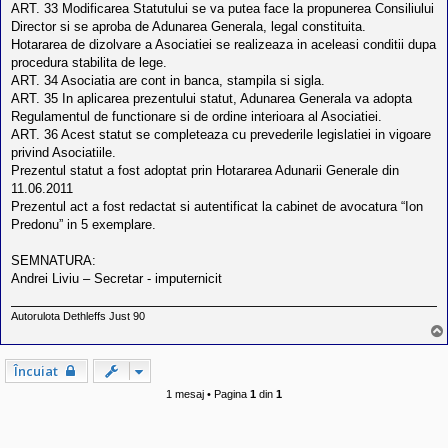
ART. 33 Modificarea Statutului se va putea face la propunerea Consiliului
Director si se aproba de Adunarea Generala, legal constituita.
Hotararea de dizolvare a Asociatiei se realizeaza in aceleasi conditii dupa
procedura stabilita de lege.
ART. 34 Asociatia are cont in banca, stampila si sigla.
ART. 35 In aplicarea prezentului statut, Adunarea Generala va adopta
Regulamentul de functionare si de ordine interioara al Asociatiei.
ART. 36 Acest statut se completeaza cu prevederile legislatiei in vigoare
privind Asociatiile.
Prezentul statut a fost adoptat prin Hotararea Adunarii Generale din
11.06.2011
Prezentul act a fost redactat si autentificat la cabinet de avocatura “Ion
Predonu” in 5 exemplare.
SEMNATURA:
Andrei Liviu – Secretar - imputernicit
Autorulota Dethleffs Just 90
Încuiat
1 mesaj • Pagina
1
din
1