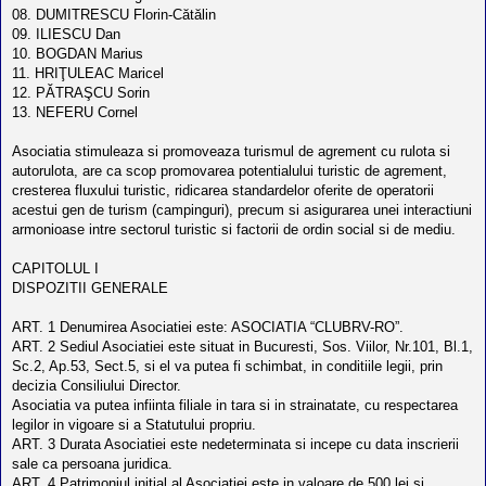
l
08. DUMITRESCU Florin-Cătălin
o
t
09. ILIESCU Dan
e
10. BOGDAN Marius
s
11. HRIŢULEAC Maricel
i
12. PĂTRAŞCU Sorin
a
u
13. NEFERU Cornel
t
o
Asociatia stimuleaza si promoveaza turismul de agrement cu rulota si
r
u
autorulota, are ca scop promovarea potentialului turistic de agrement,
l
cresterea fluxului turistic, ridicarea standardelor oferite de operatorii
o
acestui gen de turism (campinguri), precum si asigurarea unei interactiuni
t
armonioase intre sectorul turistic si factorii de ordin social si de mediu.
e
d
i
CAPITOLUL I
n
DISPOZITII GENERALE
R
o
m
ART. 1 Denumirea Asociatiei este: ASOCIATIA “CLUBRV-RO”.
a
ART. 2 Sediul Asociatiei este situat in Bucuresti, Sos. Viilor, Nr.101, Bl.1,
n
Sc.2, Ap.53, Sect.5, si el va putea fi schimbat, in conditiile legii, prin
i
a
decizia Consiliului Director.
Asociatia va putea infiinta filiale in tara si in strainatate, cu respectarea
legilor in vigoare si a Statutului propriu.
ART. 3 Durata Asociatiei este nedeterminata si incepe cu data inscrierii
sale ca persoana juridica.
ART. 4 Patrimoniul initial al Asociatiei este in valoare de 500 lei si