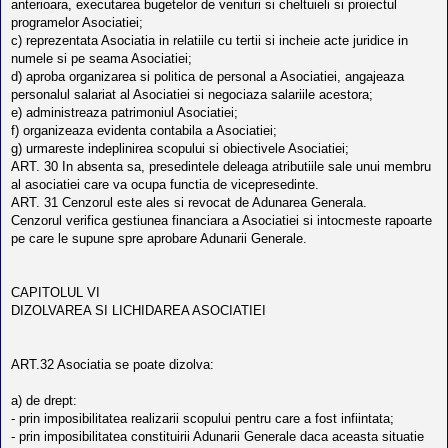
anterioara, executarea bugetelor de venituri si cheltuieli si proiectul
programelor Asociatiei;
c) reprezentata Asociatia in relatiile cu tertii si incheie acte juridice in
numele si pe seama Asociatiei;
d) aproba organizarea si politica de personal a Asociatiei, angajeaza
personalul salariat al Asociatiei si negociaza salariile acestora;
e) administreaza patrimoniul Asociatiei;
f) organizeaza evidenta contabila a Asociatiei;
g) urmareste indeplinirea scopului si obiectivele Asociatiei;
ART. 30 In absenta sa, presedintele deleaga atributiile sale unui membru
al asociatiei care va ocupa functia de vicepresedinte.
ART. 31 Cenzorul este ales si revocat de Adunarea Generala.
Cenzorul verifica gestiunea financiara a Asociatiei si intocmeste rapoarte
pe care le supune spre aprobare Adunarii Generale.
CAPITOLUL VI
DIZOLVAREA SI LICHIDAREA ASOCIATIEI
ART.32 Asociatia se poate dizolva:
a) de drept:
- prin imposibilitatea realizarii scopului pentru care a fost infiintata;
- prin imposibilitatea constituirii Adunarii Generale daca aceasta situatie