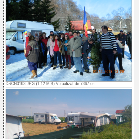
DSCN0193.JPG (1.12 MiB) Vizualizat de 7367 ori