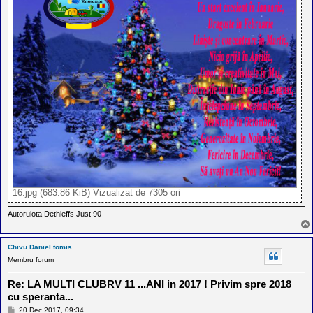
16.jpg (683.86 KiB) Vizualizat de 7305 ori
Autorulota Dethleffs Just 90
Chivu Daniel tomis
Membru forum
Re: LA MULTI CLUBRV 11 ...ANI in 2017 ! Privim spre 2018
cu speranta...
M
20 Dec 2017, 09:34