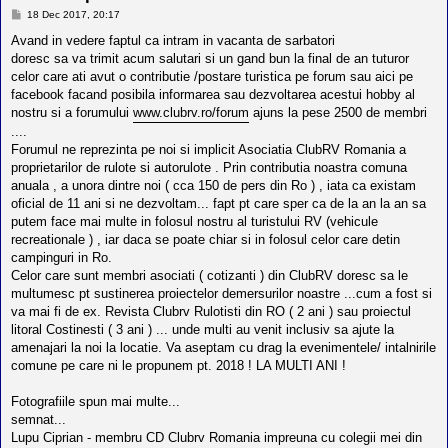
l
M
18 Dec 2017, 20:17
o
e
t
s
Avand in vedere faptul ca intram in vacanta de sarbatori
e
a
doresc sa va trimit acum salutari si un gand bun la final de an tuturor
s
j
i
celor care ati avut o contributie /postare turistica pe forum sau aici pe
a
facebook facand posibila informarea sau dezvoltarea acestui hobby al
u
nostru si a forumului
www.clubrv.ro/forum
ajuns la pese 2500 de membri
t
o
....
r
Forumul ne reprezinta pe noi si implicit Asociatia ClubRV Romania a
u
proprietarilor de rulote si autorulote . Prin contributia noastra comuna
l
o
anuala , a unora dintre noi ( cca 150 de pers din Ro ) , iata ca existam
t
oficial de 11 ani si ne dezvoltam... fapt pt care sper ca de la an la an sa
e
putem face mai multe in folosul nostru al turistului RV (vehicule
d
recreationale ) , iar daca se poate chiar si in folosul celor care detin
i
n
campinguri in Ro.
R
Celor care sunt membri asociati ( cotizanti ) din ClubRV doresc sa le
o
multumesc pt sustinerea proiectelor demersurilor noastre ...cum a fost si
m
a
va mai fi de ex. Revista Clubrv Rulotisti din RO ( 2 ani ) sau proiectul
n
litoral Costinesti ( 3 ani ) ... unde multi au venit inclusiv sa ajute la
i
amenajari la noi la locatie. Va aseptam cu drag la evenimentele/ intalnirile
a
comune pe care ni le propunem pt. 2018 ! LA MULTI ANI !
Fotografiile spun mai multe...
semnat...
Lupu Ciprian - membru CD Clubrv Romania impreuna cu colegii mei din