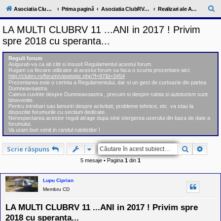
l
u
C
Asociatia ClubRV-RO
Prima pagină
Asociatia ClubRV-RO
Realizari ale Asociatiei
b
ă
R
LA MULTI CLUBRV 11 ...ANI in 2017 ! Privim
V
u
-
spre 2018 cu speranta...
c
t
o
a
m
Reguli forum
u
Asigurati-va ca ati citit si insusit Regulamentul acestui forum.
r
Rugam ca fiecare utilizator al acestui forum sa faca o scurta prezentare aici:
n
http://clubrv.ro/forum/viewtopic.php?f=97&t=3454
i
e
Prezentarea este o cerinta a Regulamentului, dar si un gest de curtoazie din partea
t
Dumneavoastra.
a
Cateva cuvinte despre Dumneavoastra , precum si despre rulota si autoturism sunt
t
binevenite.
e
Pentru intrebari sau lamuriri despre activitati, probleme tehnice, etc. va stau la
a
dispozitie forumurile cu sectiuni dedicate.
Nerespectarea acestor reguli atrage dupa sine stergerea userului din baza de date a
p
forumului.
o
Va uram bun venit in randul rulotistilor !
s
e
s
Căutare
Căuta
Scrie răspuns
o
r
5 mesaje • Pagina
1
din
1
i
l
Lupu Ciprian
o
r
Membru CD
d
e
LA MULTI CLUBRV 11 ...ANI in 2017 ! Privim spre
r
u
2018 cu speranta...