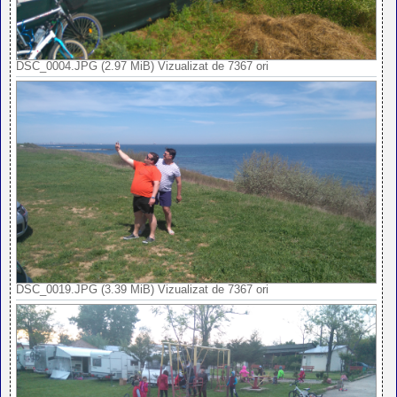
DSC_0004.JPG (2.97 MiB) Vizualizat de 7367 ori
DSC_0019.JPG (3.39 MiB) Vizualizat de 7367 ori