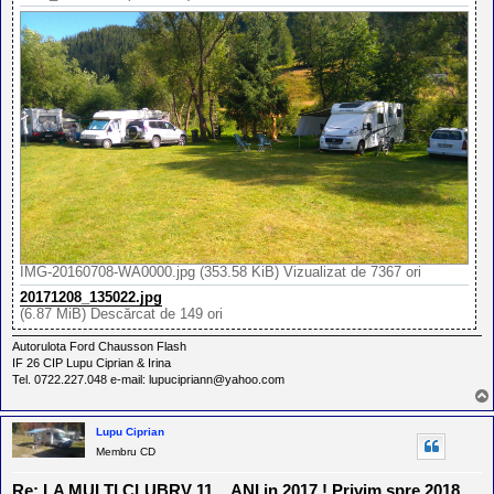
IMG-20160708-WA0000.jpg (353.58 KiB) Vizualizat de 7367 ori
20171208_135022.jpg
(6.87 MiB) Descărcat de 149 ori
Autorulota Ford Chausson Flash
IF 26 CIP Lupu Ciprian & Irina
Tel. 0722.227.048 e-mail: lupucipriann@yahoo.com
Lupu Ciprian
Membru CD
Re: LA MULTI CLUBRV 11 ...ANI in 2017 ! Privim spre 2018