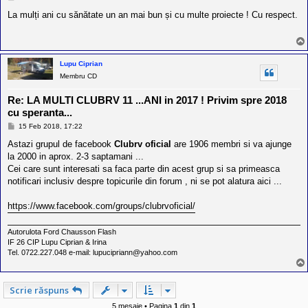
e
s
La mulți ani cu sănătate un an mai bun și cu multe proiecte ! Cu respect.
a
j
Lupu Ciprian
Membru CD
Re: LA MULTI CLUBRV 11 ...ANI in 2017 ! Privim spre 2018
cu speranta...
M
15 Feb 2018, 17:22
e
s
Astazi grupul de facebook
Clubrv oficial
are 1906 membri si va ajunge
a
la 2000 in aprox. 2-3 saptamani ...
j
Cei care sunt interesati sa faca parte din acest grup si sa primeasca
notificari inclusiv despre topicurile din forum , ni se pot alatura aici ...
https://www.facebook.com/groups/clubrvoficial/
Autorulota Ford Chausson Flash
IF 26 CIP Lupu Ciprian & Irina
Tel. 0722.227.048 e-mail: lupucipriann@yahoo.com
Scrie răspuns
5 mesaje • Pagina
1
din
1