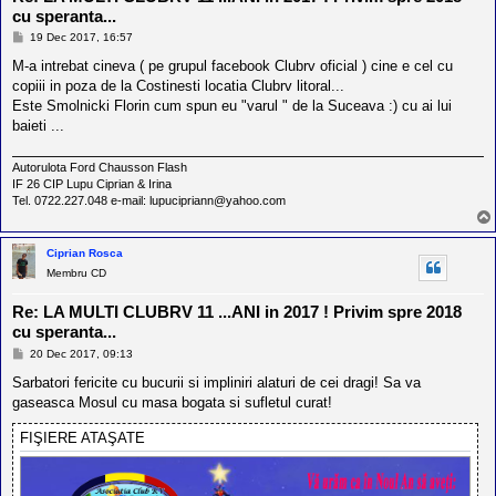
cu speranta...
M
19 Dec 2017, 16:57
e
s
M-a intrebat cineva ( pe grupul facebook Clubrv oficial ) cine e cel cu
a
copiii in poza de la Costinesti locatia Clubrv litoral...
j
Este Smolnicki Florin cum spun eu "varul " de la Suceava :) cu ai lui
baieti ...
Autorulota Ford Chausson Flash
IF 26 CIP Lupu Ciprian & Irina
Tel. 0722.227.048 e-mail: lupucipriann@yahoo.com
Ciprian Rosca
Membru CD
Re: LA MULTI CLUBRV 11 ...ANI in 2017 ! Privim spre 2018
cu speranta...
M
20 Dec 2017, 09:13
e
s
Sarbatori fericite cu bucurii si impliniri alaturi de cei dragi! Sa va
a
gaseasca Mosul cu masa bogata si sufletul curat!
j
FIŞIERE ATAŞATE