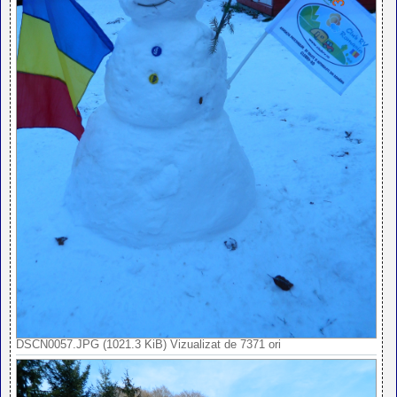
DSCN0057.JPG (1021.3 KiB) Vizualizat de 7371 ori