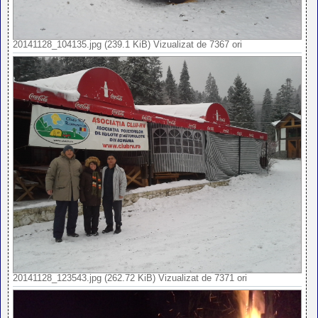
20141128_104135.jpg (239.1 KiB) Vizualizat de 7367 ori
20141128_123543.jpg (262.72 KiB) Vizualizat de 7371 ori