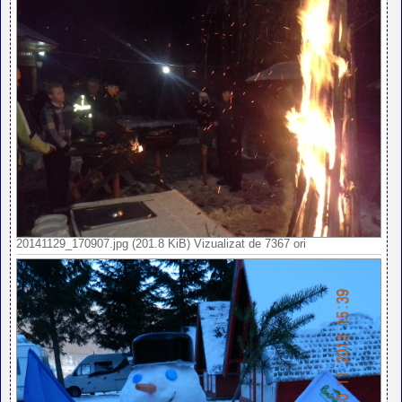
20141129_170907.jpg (201.8 KiB) Vizualizat de 7367 ori