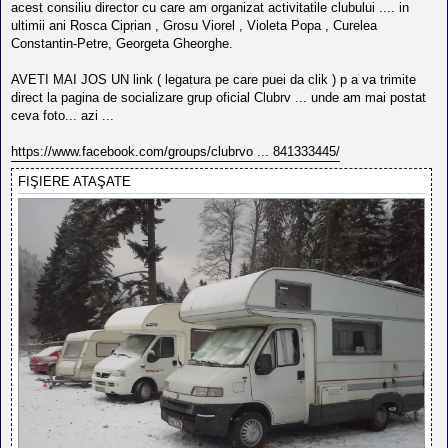
acest consiliu director cu care am organizat activitatile clubului .... in
ultimii ani Rosca Ciprian , Grosu Viorel , Violeta Popa , Curelea
Constantin-Petre, Georgeta Gheorghe.
AVETI MAI JOS UN link ( legatura pe care puei da clik ) p a va trimite
direct la pagina de socializare grup oficial Clubrv ... unde am mai postat
ceva foto... azi ...
https://www.facebook.com/groups/clubrvo ... 841333445/
FIŞIERE ATAŞATE