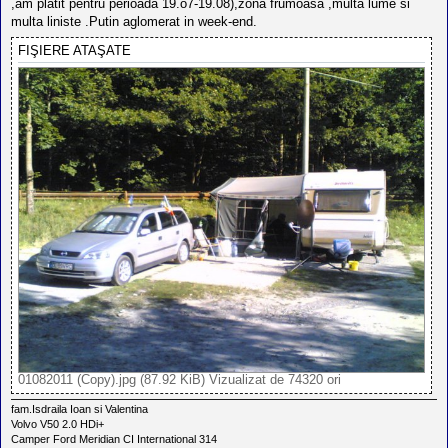
,am platit pentru perioada 19.o7-19.08),zona frumoasa ,multa lume si
multa liniste .Putin aglomerat in week-end.
FIŞIERE ATAŞATE
01082011 (Copy).jpg (87.92 KiB) Vizualizat de 74320 ori
fam.Isdraila Ioan si Valentina
Volvo V50 2.0 HDi+
Camper Ford Meridian CI International 314