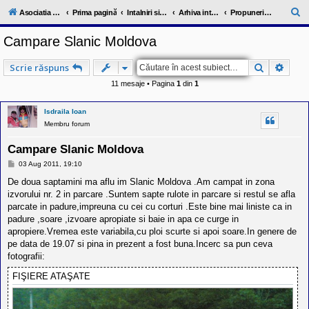
l
u
C
Asociatia ClubRV-RO
Prima pagină
Intalniri si excursii in cadrul comunitatii
Arhiva intalnirilor trecute 2006-2012
Propuneri intalniri 2012
b
ă
R
Campare Slanic Moldova
V
u
-
c
t
Căutare
Căuta
Scrie răspuns
o
a
m
11 mesaje • Pagina
1
din
1
u
r
n
i
e
Isdraila Ioan
t
Membru forum
a
t
e
Campare Slanic Moldova
a
M
03 Aug 2011, 19:10
p
e
o
s
De doua saptamini ma aflu im Slanic Moldova .Am campat in zona
s
a
izvorului nr. 2 in parcare .Suntem sapte rulote in parcare si restul se afla
e
j
s
parcate in padure,impreuna cu cei cu corturi .Este bine mai liniste ca in
o
padure ,soare ,izvoare apropiate si baie in apa ce curge in
r
apropiere.Vremea este variabila,cu ploi scurte si apoi soare.In genere de
i
l
pe data de 19.07 si pina in prezent a fost buna.Incerc sa pun ceva
o
fotografii:
r
d
FIŞIERE ATAŞATE
e
r
u