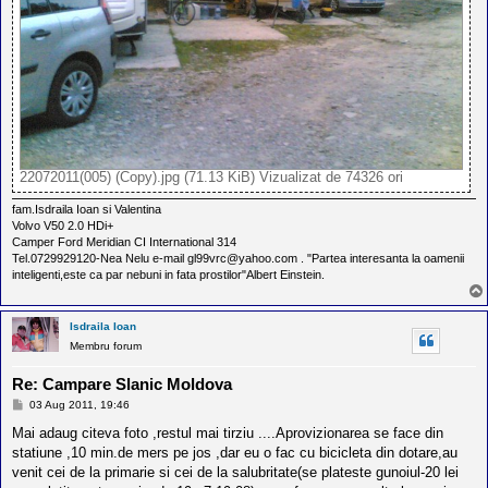
22072011(005) (Copy).jpg (71.13 KiB) Vizualizat de 74326 ori
fam.Isdraila Ioan si Valentina
Volvo V50 2.0 HDi+
Camper Ford Meridian CI International 314
Tel.0729929120-Nea Nelu e-mail gl99vrc@yahoo.com . "Partea interesanta la oamenii
inteligenti,este ca par nebuni in fata prostilor"Albert Einstein.
Isdraila Ioan
Membru forum
Re: Campare Slanic Moldova
M
03 Aug 2011, 19:46
e
s
Mai adaug citeva foto ,restul mai tirziu ....Aprovizionarea se face din
a
statiune ,10 min.de mers pe jos ,dar eu o fac cu bicicleta din dotare,au
j
venit cei de la primarie si cei de la salubritate(se plateste gunoiul-20 lei