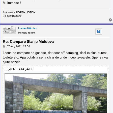
Multumesc !
Autorulota FORD- HOBBY
tel. 0724670730
Lucian Mitrofan
Membru forum
Re: Campare Slanic Moldova
M
07 Aug 2011, 22:50
e
s
Locuri de campare se gasesc, dar doar off camping, deci exclus curent,
a
toalete,etc. Apa potabila se ia chiar de unde incep izvoarele. Sper sa va
j
ajute pozele.
FIŞIERE ATAŞATE