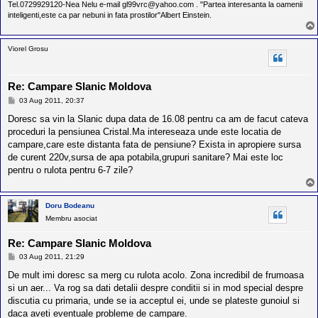
Tel.0729929120-Nea Nelu e-mail gl99vrc@yahoo.com . "Partea interesanta la oamenii
inteligenti,este ca par nebuni in fata prostilor"Albert Einstein.
Viorel Grosu
Re: Campare Slanic Moldova
M
03 Aug 2011, 20:37
e
s
Doresc sa vin la Slanic dupa data de 16.08 pentru ca am de facut cateva
a
proceduri la pensiunea Cristal.Ma intereseaza unde este locatia de
j
campare,care este distanta fata de pensiune? Exista in apropiere sursa
de curent 220v,sursa de apa potabila,grupuri sanitare? Mai este loc
pentru o rulota pentru 6-7 zile?
Doru Bodeanu
Membru asociat
Re: Campare Slanic Moldova
M
03 Aug 2011, 21:29
e
s
De mult imi doresc sa merg cu rulota acolo. Zona incredibil de frumoasa
a
si un aer... Va rog sa dati detalii despre conditii si in mod special despre
j
discutia cu primaria, unde se ia acceptul ei, unde se plateste gunoiul si
daca aveti eventuale probleme de campare.