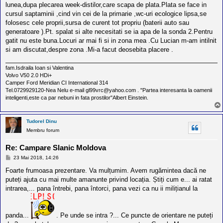
lunea,dupa plecarea week-distilor,care scapa de plata.Plata se face in
cursul saptaminii ,cind vin cei de la primarie ,wc-uri ecologice lipsa,se
folosesc cele proprii,sursa de curent tot propriu (baterii auto sau
generatoare ).Pt. spalat si alte necesitati se ia apa de la sonda 2.Pentru
gatit nu este buna.Locuri ar mai fi si in zona mea .Cu Lucian m-am intilnit
si am discutat,despre zona .Mi-a facut deosebita placere .
fam.Isdraila Ioan si Valentina
Volvo V50 2.0 HDi+
Camper Ford Meridian CI International 314
Tel.0729929120-Nea Nelu e-mail gl99vrc@yahoo.com . "Partea interesanta la oamenii
inteligenti,este ca par nebuni in fata prostilor"Albert Einstein.
Tudorel Dinu
Membru forum
Re: Campare Slanic Moldova
M
23 Mai 2018, 14:26
e
s
Foarte frumoasa prezentare. Va mulțumim. Avem rugămintea dacă ne
a
puteți ajuta cu mai multe amanunte privind locația. Știți cum e... ai ratat
j
intrarea,... pana întrebi, pana întorci, pana vezi ca nu ii milițianul la
panda...
. Pe unde se intra ?... Ce puncte de orientare ne puteți