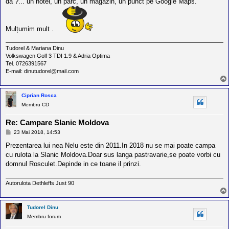
da ?... un hotel, un parc, un magazin, un punct pe Google Maps.
Mulțumim mult .
Tudorel & Mariana Dinu
Volkswagen Golf 3 TDI 1.9 & Adria Optima
Tel. 0726391567
E-mail: dinutudorel@mail.com
Ciprian Rosca
Membru CD
Re: Campare Slanic Moldova
M
23 Mai 2018, 14:53
e
s
Prezentarea lui nea Nelu este din 2011.In 2018 nu se mai poate campa
a
cu rulota la Slanic Moldova.Doar sus langa pastravarie,se poate vorbi cu
j
domnul Rosculet.Depinde in ce toane il prinzi.
Autorulota Dethleffs Just 90
Tudorel Dinu
Membru forum