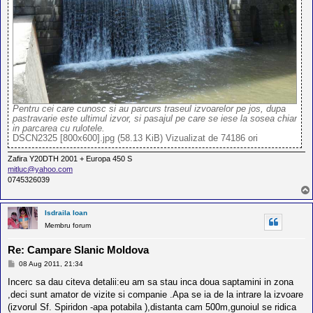
Pentru cei care cunosc si au parcurs traseul izvoarelor pe jos, dupa
pastravarie este ultimul izvor, si pasajul pe care se iese la sosea chiar
in parcarea cu rulotele.
DSCN2325 [800x600].jpg (58.13 KiB) Vizualizat de 74186 ori
Zafira Y20DTH 2001 + Europa 450 S
mitluc@yahoo.com
0745326039
Isdraila Ioan
Membru forum
Re: Campare Slanic Moldova
M
08 Aug 2011, 21:34
e
s
Incerc sa dau citeva detalii:eu am sa stau inca doua saptamini in zona
a
,deci sunt amator de vizite si companie .Apa se ia de la intrare la izvoare
j
(izvorul Sf. Spiridon -apa potabila ),distanta cam 500m,gunoiul se ridica