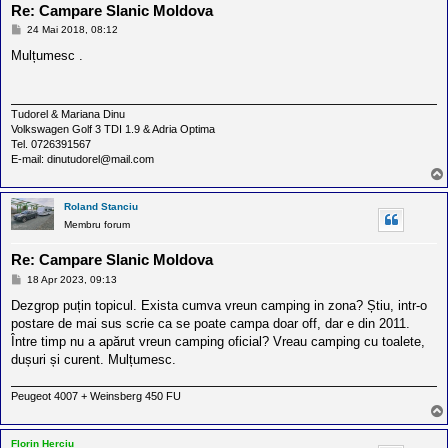
Re: Campare Slanic Moldova
M
24 Mai 2018, 08:12
e
s
Mulțumesc .
a
j
Tudorel & Mariana Dinu
Volkswagen Golf 3 TDI 1.9 & Adria Optima
Tel. 0726391567
E-mail: dinutudorel@mail.com
Roland Stanciu
Membru forum
Re: Campare Slanic Moldova
M
18 Apr 2023, 09:13
e
s
Dezgrop puțin topicul. Exista cumva vreun camping in zona? Știu, intr-o
a
postare de mai sus scrie ca se poate campa doar off, dar e din 2011.
j
Între timp nu a apărut vreun camping oficial? Vreau camping cu toalete,
dușuri și curent. Mulțumesc.
Peugeot 4007 + Weinsberg 450 FU
Florin Herciu