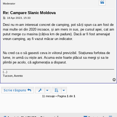
Moderator
Re: Campare Slanic Moldova
M
18 Apr 2023, 15:33
e
s
Desi nu m-am interesat concret de camping, pot să-ți spun ca am fost de
a
mai multe ori din 2020 incoace, și am mers in sus, pe cursul apei, cat am
j
putut merge cu masina (câțiva km de padure). Dacă ar fi fost amenajat
vreun camping, aș fi vazut măcar un indicator.
Nu cred ca o să gasesti ceva in viitorul previzibil. Stațiunea forfotea de
lume, in urmă cu niște ani. Acuma este foarte plăcut sa mergi și sa te
plimbi pe acolo, că aglomerația a disparut.
(...)
Tucson, Avento
Scrie răspuns
11 mesaje • Pagina
1
din
1