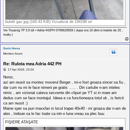
butelii gaz.jpg (160.43 KiB) Vizualizat de 194198 ori
Vw Touareg 7P 3.0 tdi + Adria 442PH 0799629559 ( dupa ora 10 dimi si inainte de 20 ,
multu )
Sorin Horea
Membru forum
Re: Rulota mea Adria 442 PH
M
17 Apr 2026, 23:24
e
s
Noroc,
a
azi am reusit sa montez moverul Berger , mi-o fost groaza sincer sa fiu ,
j
dar cum nu mi le face nimeni pe gratis ...... . Din cartulie n-am inteles
nimic , am vizionat cateva secvente din clipuri pe YT si in mare am
dedus cum se face montajul. Ideea e ca functioneaza totul ok , is fericit
ca am reusit :)
Maine sper sa pun maxxfan in locul trapei 40x40 - mi groaza dar n-am de
ales , trebuie sa le fac toate ca intr-o luna vreau sa plec buu
FIŞIERE ATAŞATE