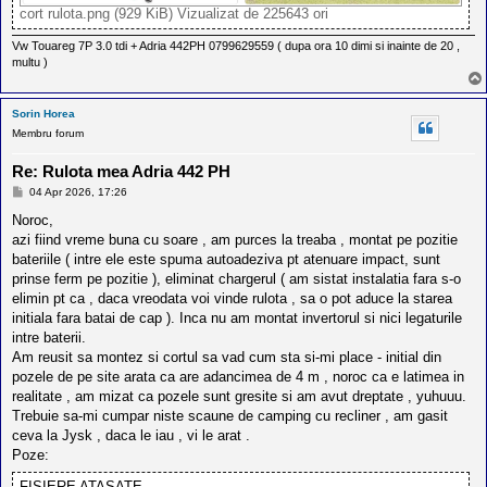
cort rulota.png (929 KiB) Vizualizat de 225643 ori
Vw Touareg 7P 3.0 tdi + Adria 442PH 0799629559 ( dupa ora 10 dimi si inainte de 20 ,
multu )
Sorin Horea
Membru forum
Re: Rulota mea Adria 442 PH
M
04 Apr 2026, 17:26
e
s
Noroc,
a
azi fiind vreme buna cu soare , am purces la treaba , montat pe pozitie
j
bateriile ( intre ele este spuma autoadeziva pt atenuare impact, sunt
prinse ferm pe pozitie ), eliminat chargerul ( am sistat instalatia fara s-o
elimin pt ca , daca vreodata voi vinde rulota , sa o pot aduce la starea
initiala fara batai de cap ). Inca nu am montat invertorul si nici legaturile
intre baterii.
Am reusit sa montez si cortul sa vad cum sta si-mi place - initial din
pozele de pe site arata ca are adancimea de 4 m , noroc ca e latimea in
realitate , am mizat ca pozele sunt gresite si am avut dreptate , yuhuuu.
Trebuie sa-mi cumpar niste scaune de camping cu recliner , am gasit
ceva la Jysk , daca le iau , vi le arat .
Poze:
FIŞIERE ATAŞATE