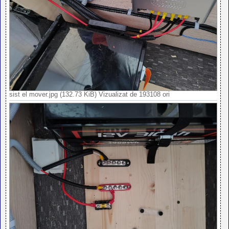
sist el mover.jpg (132.73 KiB) Vizualizat de 193108 ori