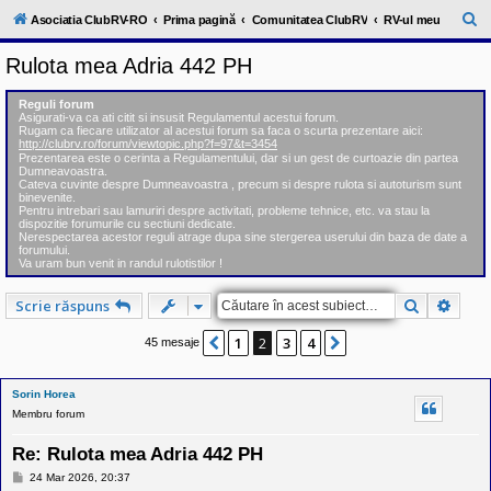
l
u
C
Asociatia ClubRV-RO
Prima pagină
Comunitatea ClubRV
RV-ul meu
b
ă
R
Rulota mea Adria 442 PH
V
u
-
c
t
Reguli forum
o
Asigurati-va ca ati citit si insusit Regulamentul acestui forum.
a
m
Rugam ca fiecare utilizator al acestui forum sa faca o scurta prezentare aici:
u
http://clubrv.ro/forum/viewtopic.php?f=97&t=3454
r
n
Prezentarea este o cerinta a Regulamentului, dar si un gest de curtoazie din partea
Dumneavoastra.
i
e
Cateva cuvinte despre Dumneavoastra , precum si despre rulota si autoturism sunt
t
binevenite.
a
Pentru intrebari sau lamuriri despre activitati, probleme tehnice, etc. va stau la
t
dispozitie forumurile cu sectiuni dedicate.
e
Nerespectarea acestor reguli atrage dupa sine stergerea userului din baza de date a
a
forumului.
Va uram bun venit in randul rulotistilor !
p
o
s
Căutare
Căuta
Scrie răspuns
e
s
1
2
3
4
o
Anterior
Următorul
45 mesaje
r
i
l
Sorin Horea
o
Membru forum
r
d
e
Re: Rulota mea Adria 442 PH
r
M
u
24 Mar 2026, 20:37
e