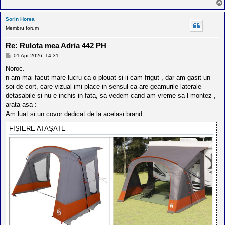
Sorin Horea
Membru forum
Re: Rulota mea Adria 442 PH
M
01 Apr 2026, 14:31
e
s
Noroc.
a
n-am mai facut mare lucru ca o plouat si ii cam frigut , dar am gasit un
j
soi de cort, care vizual imi place in sensul ca are geamurile laterale
detasabile si nu e inchis in fata, sa vedem cand am vreme sa-l montez ,
arata asa :
Am luat si un covor dedicat de la acelasi brand.
FIŞIERE ATAŞATE