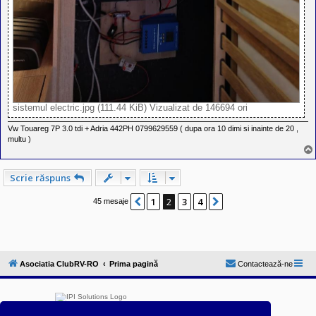
sistemul electric.jpg (111.44 KiB) Vizualizat de 146694 ori
Vw Touareg 7P 3.0 tdi + Adria 442PH 0799629559 ( dupa ora 10 dimi si inainte de 20 ,
multu )
Scrie răspuns
1
2
3
4
Anterior
Următorul
45 mesaje
Asociatia ClubRV-RO
Prima pagină
Contactează-ne