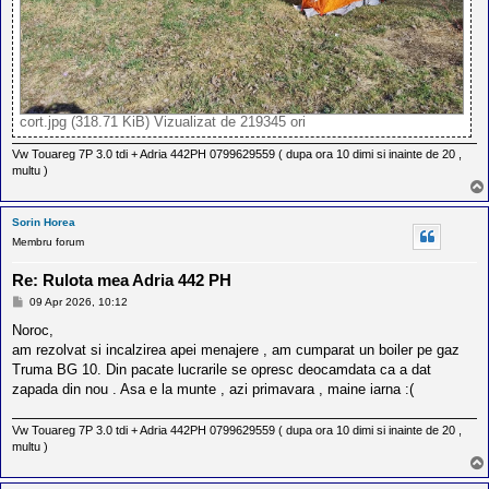
cort.jpg (318.71 KiB) Vizualizat de 219345 ori
Vw Touareg 7P 3.0 tdi + Adria 442PH 0799629559 ( dupa ora 10 dimi si inainte de 20 ,
multu )
Sorin Horea
Membru forum
Re: Rulota mea Adria 442 PH
M
09 Apr 2026, 10:12
e
s
Noroc,
a
am rezolvat si incalzirea apei menajere , am cumparat un boiler pe gaz
j
Truma BG 10. Din pacate lucrarile se opresc deocamdata ca a dat
zapada din nou . Asa e la munte , azi primavara , maine iarna :(
Vw Touareg 7P 3.0 tdi + Adria 442PH 0799629559 ( dupa ora 10 dimi si inainte de 20 ,
multu )