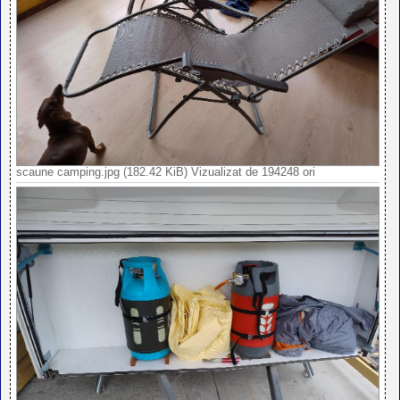
scaune camping.jpg (182.42 KiB) Vizualizat de 194248 ori