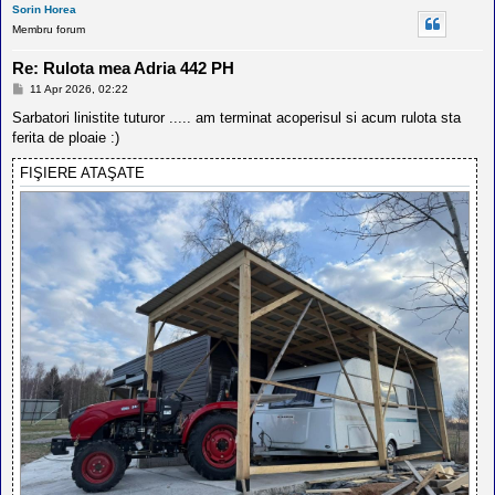
Sorin Horea
Membru forum
Re: Rulota mea Adria 442 PH
M
11 Apr 2026, 02:22
e
s
Sarbatori linistite tuturor ..... am terminat acoperisul si acum rulota sta
a
ferita de ploaie :)
j
FIŞIERE ATAŞATE