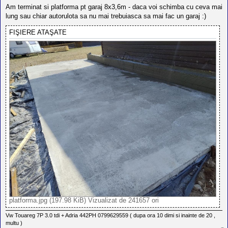
l
s
Am terminat si platforma pt garaj 8x3,6m - daca voi schimba cu ceva mai
o
a
t
lung sau chiar autorulota sa nu mai trebuiasca sa mai fac un garaj :)
j
e
s
FIŞIERE ATAŞATE
i
a
u
t
o
r
u
l
o
t
e
d
i
n
R
o
m
a
n
i
a
platforma.jpg (197.98 KiB) Vizualizat de 241657 ori
Vw Touareg 7P 3.0 tdi + Adria 442PH 0799629559 ( dupa ora 10 dimi si inainte de 20 ,
multu )