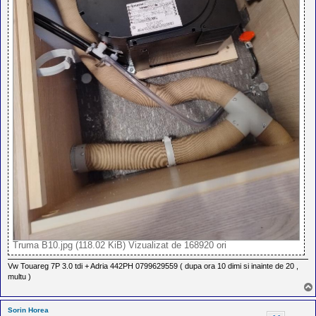
Truma B10.jpg (118.02 KiB) Vizualizat de 168920 ori
Vw Touareg 7P 3.0 tdi + Adria 442PH 0799629559 ( dupa ora 10 dimi si inainte de 20 ,
multu )
Sorin Horea