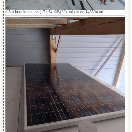
a 3 a butelie gpl.jpg (171.64 KiB) Vizualizat de 146694 ori