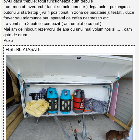
pv-ul daca trebuie; totul functioneaza cum trebuie
- am montat invertorul ( facut setarile corecte ), legaturile , prelungirea
butonului start/stop ( va fi pozitionat in zona de bucatarie ); testat , duce
frayer sau microunde sau aparatul de cafea nespresso etc
- a venit si a 3 butelie compozit ( am umplut-o cu gpl )
Mai am de inlocuit rezervorul de apa cu unul mai voluminos si ..... cam
gata de drum
Poze
FIŞIERE ATAŞATE