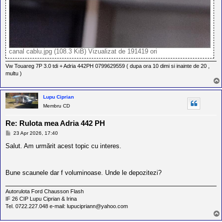
canal cablu.jpg (108.3 KiB) Vizualizat de 191419 ori
Vw Touareg 7P 3.0 tdi + Adria 442PH 0799629559 ( dupa ora 10 dimi si inainte de 20 ,
multu )
Lupu Ciprian
Membru CD
Re: Rulota mea Adria 442 PH
M
23 Apr 2026, 17:40
e
s
Salut. Am urmărit acest topic cu interes.
a
j
Bune scaunele dar f voluminoase. Unde le depozitezi?
Autorulota Ford Chausson Flash
IF 26 CIP Lupu Ciprian & Irina
Tel. 0722.227.048 e-mail: lupucipriann@yahoo.com