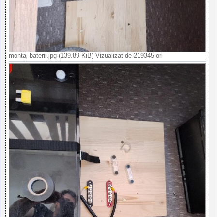
montaj baterii.jpg (139.89 KiB) Vizualizat de 219345 ori