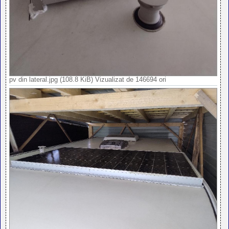
pv din lateral.jpg (108.8 KiB) Vizualizat de 146694 ori