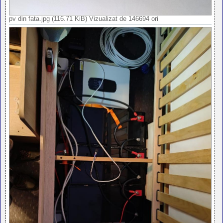
pv din fata.jpg (116.71 KiB) Vizualizat de 146694 ori