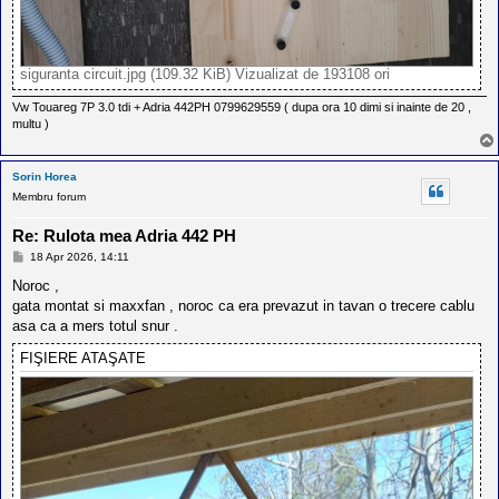
siguranta circuit.jpg (109.32 KiB) Vizualizat de 193108 ori
Vw Touareg 7P 3.0 tdi + Adria 442PH 0799629559 ( dupa ora 10 dimi si inainte de 20 ,
multu )
Sorin Horea
Membru forum
Re: Rulota mea Adria 442 PH
M
18 Apr 2026, 14:11
e
s
Noroc ,
a
gata montat si maxxfan , noroc ca era prevazut in tavan o trecere cablu
j
asa ca a mers totul snur .
FIŞIERE ATAŞATE