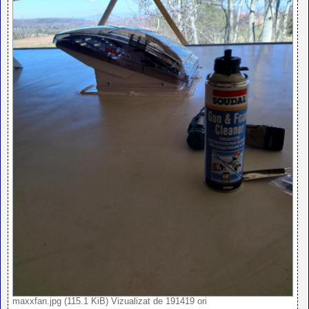
maxxfan.jpg (115.1 KiB) Vizualizat de 191419 ori