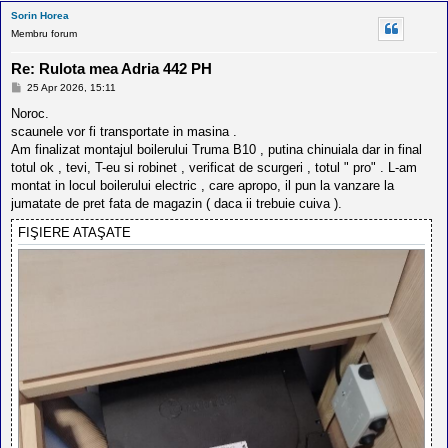
Sorin Horea
Membru forum
Re: Rulota mea Adria 442 PH
M
25 Apr 2026, 15:11
e
s
Noroc.
a
scaunele vor fi transportate in masina .
j
Am finalizat montajul boilerului Truma B10 , putina chinuiala dar in final
totul ok , tevi, T-eu si robinet , verificat de scurgeri , totul " pro" . L-am
montat in locul boilerului electric , care apropo, il pun la vanzare la
jumatate de pret fata de magazin ( daca ii trebuie cuiva ).
FIŞIERE ATAŞATE