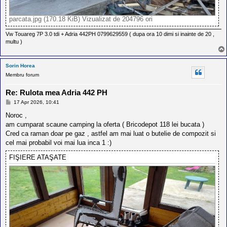
parcata.jpg (170.18 KiB) Vizualizat de 204796 ori
Vw Touareg 7P 3.0 tdi + Adria 442PH 0799629559 ( dupa ora 10 dimi si inainte de 20 ,
multu )
Sorin Horea
Membru forum
Re: Rulota mea Adria 442 PH
M
17 Apr 2026, 10:41
e
s
Noroc ,
a
am cumparat scaune camping la oferta ( Bricodepot 118 lei bucata )
j
Cred ca raman doar pe gaz , astfel am mai luat o butelie de compozit si
cel mai probabil voi mai lua inca 1 :)
FIŞIERE ATAŞATE