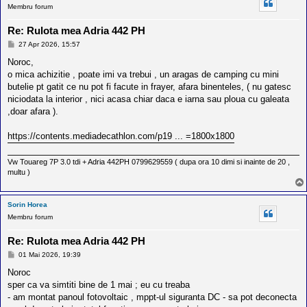
Membru forum
Re: Rulota mea Adria 442 PH
M
27 Apr 2026, 15:57
e
s
Noroc,
a
o mica achizitie , poate imi va trebui , un aragas de camping cu mini
j
butelie pt gatit ce nu pot fi facute in frayer, afara binenteles, ( nu gatesc
niciodata la interior , nici acasa chiar daca e iarna sau ploua cu galeata
,doar afara ).
https://contents.mediadecathlon.com/p19 ... =1800x1800
Vw Touareg 7P 3.0 tdi + Adria 442PH 0799629559 ( dupa ora 10 dimi si inainte de 20 ,
multu )
Sorin Horea
Membru forum
Re: Rulota mea Adria 442 PH
M
01 Mai 2026, 19:39
e
s
Noroc
a
sper ca va simtiti bine de 1 mai ; eu cu treaba
j
- am montat panoul fotovoltaic , mppt-ul siguranta DC - sa pot deconecta