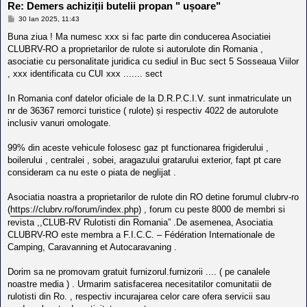
Re: Demers achiziții butelii propan " ușoare"
M
30 Ian 2025, 11:43
e
s
Buna ziua ! Ma numesc xxx si fac parte din conducerea Asociatiei
a
CLUBRV-RO a proprietarilor de rulote si autorulote din Romania ,
j
asociatie cu personalitate juridica cu sediul in Buc sect 5 Sosseaua Viilor
, xxx identificata cu CUI xxx ....... sect
In Romania conf datelor oficiale de la D.R.P.C.I.V. sunt inmatriculate un
nr de 36367 remorci turistice ( rulote) și respectiv 4022 de autorulote
inclusiv vanuri omologate.
99% din aceste vehicule folosesc gaz pt functionarea frigiderului ,
boilerului , centralei , sobei, aragazului gratarului exterior, fapt pt care
consideram ca nu este o piata de neglijat .
Asociatia noastra a proprietarilor de rulote din RO detine forumul clubrv-ro
(
https://clubrv.ro/forum/index.php
) , forum cu peste 8000 de membri si
revista ,,CLUB-RV Rulotisti din Romania” .De asemenea, Asociatia
CLUBRV-RO este membra a F.I.C.C. – Fédération Internationale de
Camping, Caravanning et Autocaravaning .
Dorim sa ne promovam gratuit furnizorul.furnizorii .... ( pe canalele
noastre media ) . Urmarim satisfacerea necesitatilor comunitatii de
rulotisti din Ro. , respectiv incurajarea celor care ofera servicii sau