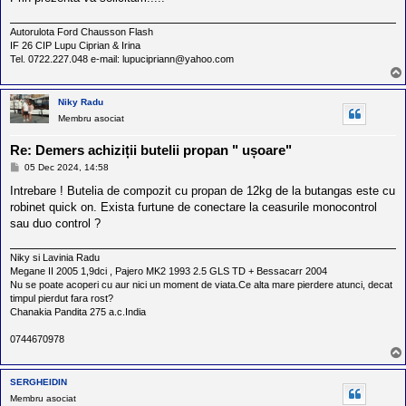
Autorulota Ford Chausson Flash
IF 26 CIP Lupu Ciprian & Irina
Tel. 0722.227.048 e-mail: lupucipriann@yahoo.com
Niky Radu
Membru asociat
Re: Demers achiziții butelii propan " ușoare"
M
05 Dec 2024, 14:58
e
s
Intrebare ! Butelia de compozit cu propan de 12kg de la butangas este cu
a
robinet quick on. Exista furtune de conectare la ceasurile monocontrol
j
sau duo control ?
Niky si Lavinia Radu
Megane II 2005 1,9dci , Pajero MK2 1993 2.5 GLS TD + Bessacarr 2004
Nu se poate acoperi cu aur nici un moment de viata.Ce alta mare pierdere atunci, decat
timpul pierdut fara rost?
Chanakia Pandita 275 a.c.India
0744670978
SERGHEIDIN
Membru asociat