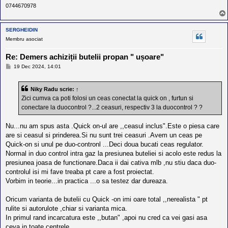
0744670978
SERGHEIDIN
Membru asociat
Re: Demers achiziții butelii propan " ușoare"
M
19 Dec 2024, 14:01
e
s
a
Niky Radu
scrie:
↑
j
Zici cumva ca poti folosi un ceas conectat la quick on , furtun si
conectare la duocontrol ?...2 ceasuri, respectiv 3 la duocontrol ? ?
Nu...nu am spus asta .Quick on-ul are ,,ceasul inclus".Este o piesa care
are si ceasul si prinderea.Si nu sunt trei ceasuri .Avem un ceas pe
Quick-on si unul pe duo-contronl ...Deci doua bucati ceas regulator.
Normal in duo control intra gaz la presiunea buteliei si acolo este redus la
presiunea joasa de functionare.Daca ii dai cativa mlb ,nu stiu daca duo-
controlul isi mi fave treaba pt care a fost proiectat.
Vorbim in teorie...in practica ...o sa testez dar dureaza.
Oricum varianta de butelii cu Quick -on imi oare total ,,nerealista " pt
rulite si autorulote ,chiar si varianta mica.
In primul rand incarcatura este ,,butan" ,apoi nu cred ca vei gasi asa
ceva in toate centrele.