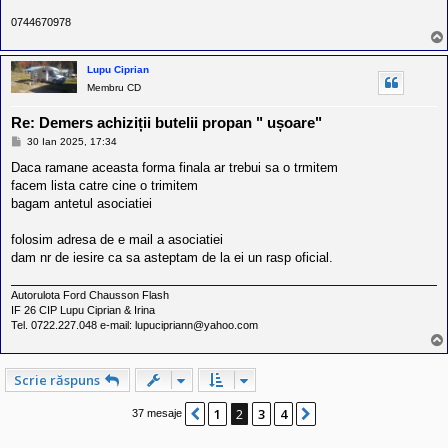
0744670978
Lupu Ciprian
Membru CD
Re: Demers achiziții butelii propan " ușoare"
M
30 Ian 2025, 17:34
e
s
Daca ramane aceasta forma finala ar trebui sa o trmitem
a
facem lista catre cine o trimitem
j
bagam antetul asociatiei
folosim adresa de e mail a asociatiei
dam nr de iesire ca sa asteptam de la ei un rasp oficial.
Autorulota Ford Chausson Flash
IF 26 CIP Lupu Ciprian & Irina
Tel. 0722.227.048 e-mail: lupucipriann@yahoo.com
Scrie răspuns
1
2
3
4
Anterior
Următorul
37 mesaje