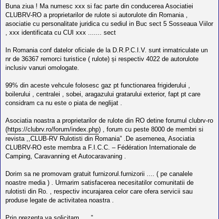
l
Buna ziua ! Ma numesc xxx si fac parte din conducerea Asociatiei
o
CLUBRV-RO a proprietarilor de rulote si autorulote din Romania ,
t
e
asociatie cu personalitate juridica cu sediul in Buc sect 5 Sosseaua Viilor
s
, xxx identificata cu CUI xxx ....... sect
i
a
u
In Romania conf datelor oficiale de la D.R.P.C.I.V. sunt inmatriculate un
t
nr de 36367 remorci turistice ( rulote) și respectiv 4022 de autorulote
o
inclusiv vanuri omologate.
r
u
l
99% din aceste vehcule folosesc gaz pt functionarea frigiderului ,
o
boilerului , centralei , sobei, aragazului gratarului exterior, fapt pt care
t
considram ca nu este o piata de neglijat .
e
d
i
Asociatia noastra a proprietarilor de rulote din RO detine forumul clubrv-ro
n
(
https://clubrv.ro/forum/index.php
) , forum cu peste 8000 de membri si
R
o
revista ,,CLUB-RV Rulotisti din Romania” .De asemenea, Asociatia
m
CLUBRV-RO este membra a F.I.C.C. – Fédération Internationale de
a
Camping, Caravanning et Autocaravaning .
n
i
a
Dorim sa ne promovam gratuit furnizorul.furnizorii .... ( pe canalele
noastre media ) . Urmarim satisfacerea necesitatilor comunitatii de
rulotisti din Ro. , respectiv incurajarea celor care ofera servicii sau
produse legate de activitatea noastra .
Prin prezenta va solicitam..... ”