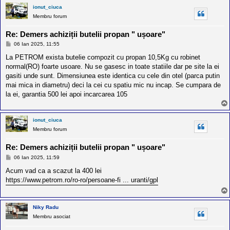
ionut_ciuca
Membru forum
Re: Demers achiziții butelii propan " ușoare"
M
06 Ian 2025, 11:55
e
s
La PETROM exista butelie compozit cu propan 10,5Kg cu robinet
a
normal(RO) foarte usoare. Nu se gasesc in toate statiile dar pe site la ei
j
gasiti unde sunt. Dimensiunea este identica cu cele din otel (parca putin
mai mica in diametru) deci la cei cu spatiu mic nu incap. Se cumpara de
la ei, garantia 500 lei apoi incarcarea 105
ionut_ciuca
Membru forum
Re: Demers achiziții butelii propan " ușoare"
M
06 Ian 2025, 11:59
e
s
Acum vad ca a scazut la 400 lei
a
https://www.petrom.ro/ro-ro/persoane-fi ... uranti/gpl
j
Niky Radu
Membru asociat