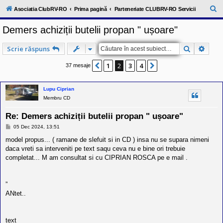
l
u
C
Asociatia ClubRV-RO
Prima pagină
Parteneriate CLUBRV-RO Servicii
b
ă
R
Demers achiziții butelii propan " ușoare"
V
u
-
c
t
Căutare
Căuta
Scrie răspuns
o
a
m
u
1
2
3
4
Anterior
Următorul
37 mesaje
r
n
i
e
t
Lupu Ciprian
a
Membru CD
t
e
a
Re: Demers achiziții butelii propan " ușoare"
p
o
M
05 Dec 2024, 13:51
e
s
s
model propus... ( ramane de slefuit si in CD ) insa nu se supara nimeni
e
a
s
daca vreti sa interveniti pe text saqu ceva nu e bine ori trebuie
j
o
completat... M am consultat si cu CIPRIAN ROSCA pe e mail .
r
i
l
o
”
r
ANtet..
d
e
r
u
text