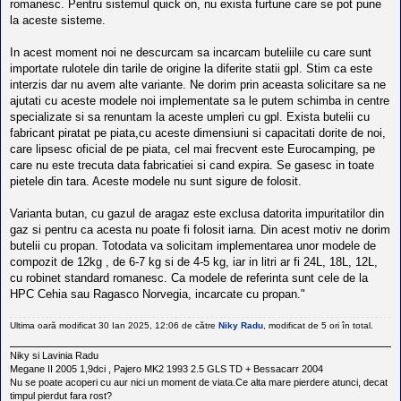
romanesc. Pentru sistemul quick on, nu exista furtune care se pot pune
la aceste sisteme.
In acest moment noi ne descurcam sa incarcam buteliile cu care sunt
importate rulotele din tarile de origine la diferite statii gpl. Stim ca este
interzis dar nu avem alte variante. Ne dorim prin aceasta solicitare sa ne
ajutati cu aceste modele noi implementate sa le putem schimba in centre
specializate si sa renuntam la aceste umpleri cu gpl. Exista butelii cu
fabricant piratat pe piata,cu aceste dimensiuni si capacitati dorite de noi,
care lipsesc oficial de pe piata, cel mai frecvent este Eurocamping, pe
care nu este trecuta data fabricatiei si cand expira. Se gasesc in toate
pietele din tara. Aceste modele nu sunt sigure de folosit.
Varianta butan, cu gazul de aragaz este exclusa datorita impuritatilor din
gaz si pentru ca acesta nu poate fi folosit iarna. Din acest motiv ne dorim
butelii cu propan. Totodata va solicitam implementarea unor modele de
compozit de 12kg , de 6-7 kg si de 4-5 kg, iar in litri ar fi 24L, 18L, 12L,
cu robinet standard romanesc. Ca modele de referinta sunt cele de la
HPC Cehia sau Ragasco Norvegia, incarcate cu propan."
Ultima oară modificat 30 Ian 2025, 12:06 de către
Niky Radu
, modificat de 5 ori în total.
Niky si Lavinia Radu
Megane II 2005 1,9dci , Pajero MK2 1993 2.5 GLS TD + Bessacarr 2004
Nu se poate acoperi cu aur nici un moment de viata.Ce alta mare pierdere atunci, decat
timpul pierdut fara rost?