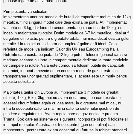
produse legate de activitatea noastra .
Prin prezenta va solicitam,
implementarea unor noi modele de butelii de capacitate mai mica de 12kg
metalice, fiind singurul model care deja exista pe piata. Ati implementat
varianta de 6 kg, dar fiind de circumferinta egala cu cea de 12 kg, nu
incap in majoritatea rulotelor. Dorim modele de 6-7 kg metalice, ideal ar fi
cu gulere din plastic pentru o greutate totala mai mica decat cea cu guler
metalic. Un robinet cu indicator de umplere/ golire ar fi ideal. Ca o
referinta de model va indicam Calor din UK sau Eurocamping Italia.
Buteliile care exista pe piata de 12 kg le putem folosi in general iarna si
marimea acestea nu intra in compartimentele dedicate la toate modelele
de campere si rulote. Vara este comod sa folosim butelii de capacitati
mai mici, intrucat e nevoie de un consum redus de gaz si este inutil
transportarea unor greutati suplimentare, si acesta este un motiv pentru
aceasta solicitare.
Majoritatea tarilor din Europa au implementate 3 modele de greutati
diferite, 12kg, 6 kg, 3kg, noi nu avem decat una, cea care exista cu
aceeasi circumferinta egala cu cea mare, la o greutate mai mica , nu
intra la socoteala datorita marimii si datorita sistemului quick on de
prindere a regulatorului. Avem regulatoare de gaz dedicate precum
Truma, Gok care au sisteme de siguranta incorporate si pot fi folosite si
in timpul mersului. Acestea pot fi duocontrol (gen centralina) sau
monocontrol, pentru care exista conectari cu furtune la robinet standard