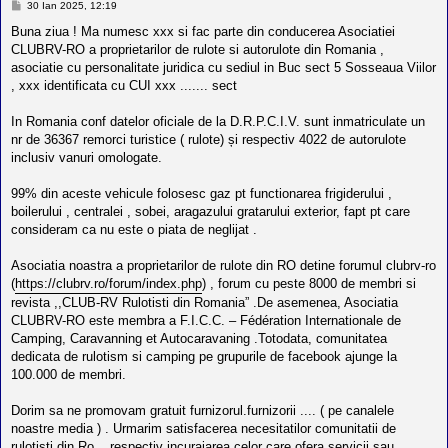
M
30 Ian 2025, 12:19
e
s
Buna ziua ! Ma numesc xxx si fac parte din conducerea Asociatiei
a
CLUBRV-RO a proprietarilor de rulote si autorulote din Romania ,
j
asociatie cu personalitate juridica cu sediul in Buc sect 5 Sosseaua Viilor
, xxx identificata cu CUI xxx ....... sect
In Romania conf datelor oficiale de la D.R.P.C.I.V. sunt inmatriculate un
nr de 36367 remorci turistice ( rulote) și respectiv 4022 de autorulote
inclusiv vanuri omologate.
99% din aceste vehicule folosesc gaz pt functionarea frigiderului ,
boilerului , centralei , sobei, aragazului gratarului exterior, fapt pt care
consideram ca nu este o piata de neglijat .
Asociatia noastra a proprietarilor de rulote din RO detine forumul clubrv-ro
(
https://clubrv.ro/forum/index.php
) , forum cu peste 8000 de membri si
revista ,,CLUB-RV Rulotisti din Romania” .De asemenea, Asociatia
CLUBRV-RO este membra a F.I.C.C. – Fédération Internationale de
Camping, Caravanning et Autocaravaning .Totodata, comunitatea
dedicata de rulotism si camping pe grupurile de facebook ajunge la
100.000 de membri.
Dorim sa ne promovam gratuit furnizorul.furnizorii .... ( pe canalele
noastre media ) . Urmarim satisfacerea necesitatilor comunitatii de
rulotisti din Ro. , respectiv incurajarea celor care ofera servicii sau