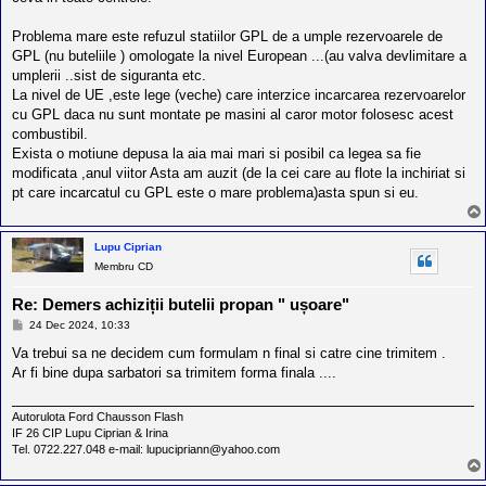
Problema mare este refuzul statiilor GPL de a umple rezervoarele de
GPL (nu buteliile ) omologate la nivel European ...(au valva devlimitare a
umplerii ..sist de siguranta etc.
La nivel de UE ,este lege (veche) care interzice incarcarea rezervoarelor
cu GPL daca nu sunt montate pe masini al caror motor folosesc acest
combustibil.
Exista o motiune depusa la aia mai mari si posibil ca legea sa fie
modificata ,anul viitor Asta am auzit (de la cei care au flote la inchiriat si
pt care incarcatul cu GPL este o mare problema)asta spun si eu.
Lupu Ciprian
Membru CD
Re: Demers achiziții butelii propan " ușoare"
M
24 Dec 2024, 10:33
e
s
Va trebui sa ne decidem cum formulam n final si catre cine trimitem .
a
Ar fi bine dupa sarbatori sa trimitem forma finala ....
j
Autorulota Ford Chausson Flash
IF 26 CIP Lupu Ciprian & Irina
Tel. 0722.227.048 e-mail: lupucipriann@yahoo.com