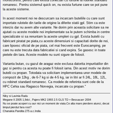
monocontrol, pentru care exista conectari cu furtune la robinet standard
romanesc. Pentru sistemul quick on, nu exista furtune care se pot pune
la aceste sisteme.
In acest moment noi ne descurcam sa incarcam buteliile cu care sunt
importate rulotele din tarile de origine la diferite statii gpl. Stim ca este
interzis dar nu avem alte variante. Ne dorim prin aceasta solicitare sa ne
ajutati cu aceste modele noi implementate sa le putem schimba in centre
specializate si sa renuntam la aceste umpleri cu gpl. Exista butelii cu
fabricant piratat pe piata,cu aceste dimensiuni si capacitati dorite de noi,
care lipsesc oficial de pe piata, cel mai frecvent este Eurocamping, pe
care nu este trecuta data fabricatiei si cand expira. Se gasesc in toate
pietele din tara. Aceste modele nu sunt sigure de folosit.
Varianta butan, cu gazul de aragaz este exclusa datorita impuritatilor din
gaz si pentru ca acesta nu poate fi folosit iarna. Din acest motiv ne dorim
butelii cu propan. Totodata va solicitam implementarea unor modele de
compozit de 12kg , de 6-7 kg si de 4-5 kg, iar in litri ar fi 24L, 18L, 12L,
cu robinet standard romanesc. Ca modele de referinta sunt cele de la
HPC Cehia sau Ragasco Norvegia, incarcate cu propan."
Niky si Lavinia Radu
Megane II 2005 1,9dci , Pajero MK2 1993 2.5 GLS TD + Bessacarr 2004
Nu se poate acoperi cu aur nici un moment de viata.Ce alta mare pierdere atunci, decat
timpul pierdut fara rost?
Chanakia Pandita 275 a.c.India