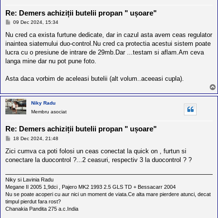
Re: Demers achiziții butelii propan " ușoare"
M
09 Dec 2024, 15:34
e
s
Nu cred ca exista furtune dedicate, dar in cazul asta avem ceas regulator
a
inaintea siatemului duo-control.Nu cred ca protectia acestui sistem poate
j
lucra cu o presiune de intrare de 29mb.Dar ...testam si aflam.Am ceva
langa mine dar nu pot pune foto.
Asta daca vorbim de aceleasi butelii (alt volum..aceeasi cupla).
Niky Radu
Membru asociat
Re: Demers achiziții butelii propan " ușoare"
M
18 Dec 2024, 21:48
e
s
Zici cumva ca poti folosi un ceas conectat la quick on , furtun si
a
conectare la duocontrol ?...2 ceasuri, respectiv 3 la duocontrol ? ?
j
Niky si Lavinia Radu
Megane II 2005 1,9dci , Pajero MK2 1993 2.5 GLS TD + Bessacarr 2004
Nu se poate acoperi cu aur nici un moment de viata.Ce alta mare pierdere atunci, decat
timpul pierdut fara rost?
Chanakia Pandita 275 a.c.India