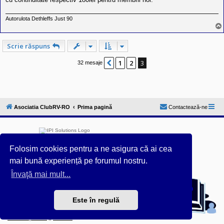
Autorulota Dethleffs Just 90
Scrie răspuns
1
2
3
Anterior
32 mesaje
Asociatia ClubRV-RO
Prima pagină
Contactează-ne
Folosim cookies pentru a ne asigura că ai cea
mai bună experiență pe forumul nostru.
Furnizat de
phpBB
® Forum Software © phpBB Limited
Învaţă mai mult...
Acest forum este întreținut tehnic de
IPI Solutions
&
phpBB România
Este în regulă
Style ProsilverSlideEdition created by Talk19Zehn OnGray-
Design.de & Style Updated by
Prosk8er
Confidențialitate
||
Termeni