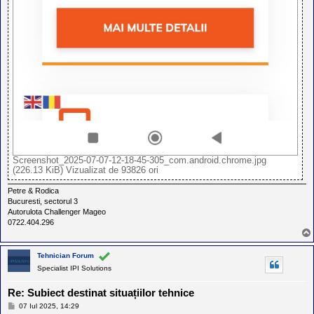
Screenshot_2025-07-07-12-18-45-305_com.android.chrome.jpg
(226.13 KiB) Vizualizat de 93826 ori
Petre & Rodica
Bucuresti, sectorul 3
Autorulota Challenger Mageo
0722.404.296
Tehnician Forum
Specialist IPI Solutions
Re: Subiect destinat situațiilor tehnice
M
07 Iul 2025, 14:29
e