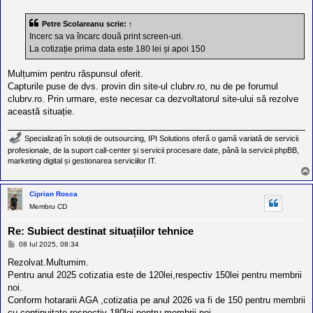
s
a
Petre Scolareanu
scrie:
↑
j
Incerc sa va încarc două print screen-uri.
La cotizație prima data este 180 lei și apoi 150
Mulțumim pentru răspunsul oferit.
Capturile puse de dvs. provin din site-ul clubrv.ro, nu de pe forumul
clubrv.ro. Prin urmare, este necesar ca dezvoltatorul site-ului să rezolve
această situație.
Specializați în soluții de outsourcing, IPI Solutions oferă o gamă variată de servicii
profesionale, de la suport call-center și servicii procesare date, până la servicii phpBB,
marketing digital și gestionarea serviciilor IT.
Ciprian Rosca
Membru CD
Re: Subiect destinat situațiilor tehnice
M
08 Iul 2025, 08:34
e
s
Rezolvat.Multumim.
a
Pentru anul 2025 cotizatia este de 120lei,respectiv 150lei pentru membrii
j
noi.
Conform hotararii AGA ,cotizatia pe anul 2026 va fi de 150 pentru membrii
cu continuitate respectiv 180lei pentru membrii noi.