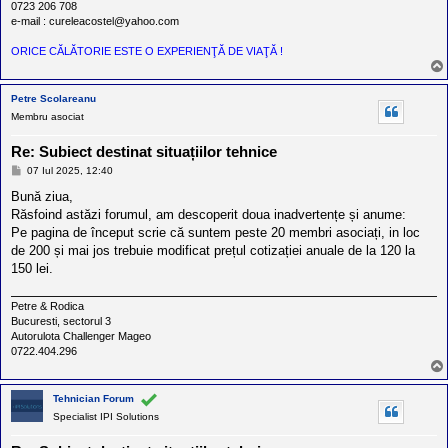
0723 206 708
e-mail : cureleacostel@yahoo.com
ORICE CĂLĂTORIE ESTE O EXPERIENŢĂ DE VIAŢĂ !
Petre Scolareanu
Membru asociat
Re: Subiect destinat situațiilor tehnice
M
07 Iul 2025, 12:40
e
s
Bună ziua,
a
Răsfoind astăzi forumul, am descoperit doua inadvertențe și anume:
j
Pe pagina de început scrie că suntem peste 20 membri asociați, in loc
de 200 și mai jos trebuie modificat prețul cotizației anuale de la 120 la
150 lei.
Petre & Rodica
Bucuresti, sectorul 3
Autorulota Challenger Mageo
0722.404.296
Tehnician Forum
Specialist IPI Solutions