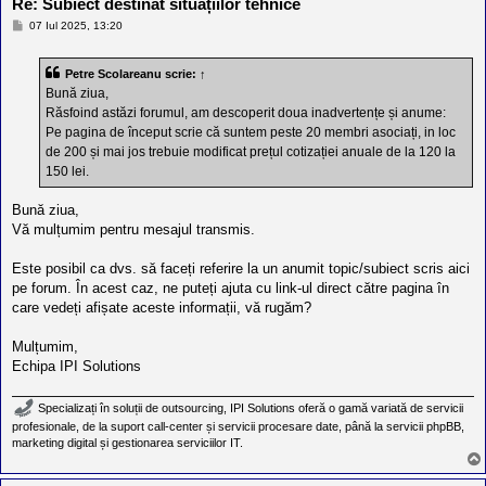
Re: Subiect destinat situațiilor tehnice
M
07 Iul 2025, 13:20
e
s
a
Petre Scolareanu
scrie:
↑
j
Bună ziua,
Răsfoind astăzi forumul, am descoperit doua inadvertențe și anume:
Pe pagina de început scrie că suntem peste 20 membri asociați, in loc
de 200 și mai jos trebuie modificat prețul cotizației anuale de la 120 la
150 lei.
Bună ziua,
Vă mulțumim pentru mesajul transmis.
Este posibil ca dvs. să faceți referire la un anumit topic/subiect scris aici
pe forum. În acest caz, ne puteți ajuta cu link-ul direct către pagina în
care vedeți afișate aceste informații, vă rugăm?
Mulțumim,
Echipa IPI Solutions
Specializați în soluții de outsourcing, IPI Solutions oferă o gamă variată de servicii
profesionale, de la suport call-center și servicii procesare date, până la servicii phpBB,
marketing digital și gestionarea serviciilor IT.