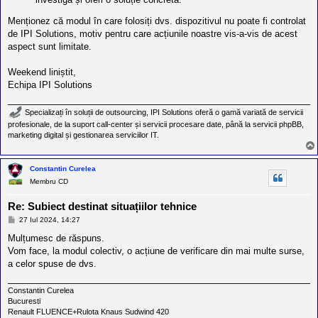
Menționez că modul în care folosiți dvs. dispozitivul nu poate fi controlat
de IPI Solutions, motiv pentru care acțiunile noastre vis-a-vis de acest
aspect sunt limitate.
Weekend liniștit,
Echipa IPI Solutions
Specializați în soluții de outsourcing, IPI Solutions oferă o gamă variată de servicii
profesionale, de la suport call-center și servicii procesare date, până la servicii phpBB,
marketing digital și gestionarea serviciilor IT.
Constantin Curelea
Membru CD
Re: Subiect destinat situațiilor tehnice
M
27 Iul 2024, 14:27
e
s
Mulțumesc de răspuns.
a
Vom face, la modul colectiv, o acțiune de verificare din mai multe surse,
j
a celor spuse de dvs.
Constantin Curelea
Bucuresti
Renault FLUENCE+Rulota Knaus Sudwind 420