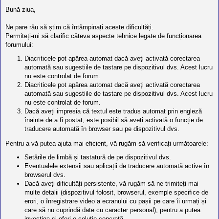
Bună ziua,
Ne pare rău să știm că întâmpinați aceste dificultăți.
Permiteți-mi să clarific câteva aspecte tehnice legate de funcționarea
forumului:
Diacriticele pot apărea automat dacă aveți activată corectarea
automată sau sugestiile de tastare pe dispozitivul dvs. Acest lucru
nu este controlat de forum.
Diacriticele pot apărea automat dacă aveți activată corectarea
automată sau sugestiile de tastare pe dispozitivul dvs. Acest lucru
nu este controlat de forum.
Dacă aveți impresia că textul este tradus automat prin engleză
înainte de a fi postat, este posibil să aveți activată o funcție de
traducere automată în browser sau pe dispozitivul dvs.
Pentru a vă putea ajuta mai eficient, vă rugăm să verificați următoarele:
Setările de limbă și tastatură de pe dispozitivul dvs.
Eventualele extensii sau aplicații de traducere automată active în
browserul dvs.
Dacă aveți dificultăți persistente, vă rugăm să ne trimiteți mai
multe detalii (dispozitivul folosit, browserul, exemple specifice de
erori, o înregistrare video a ecranului cu pașii pe care îi urmați și
care să nu cuprindă date cu caracter personal), pentru a putea
investiga și oferi o soluție concretă.