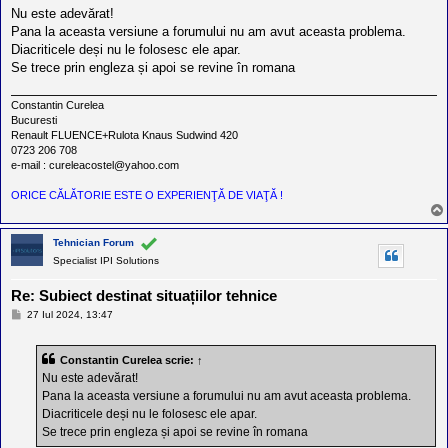
l
s
Nu este adevărat!
o
a
t
Pana la aceasta versiune a forumului nu am avut aceasta problema.
j
e
Diacriticele deși nu le folosesc ele apar.
s
Se trece prin engleza și apoi se revine în romana
i
a
u
Constantin Curelea
t
Bucuresti
o
Renault FLUENCE+Rulota Knaus Sudwind 420
r
0723 206 708
u
e-mail : cureleacostel@yahoo.com
l
o
ORICE CĂLĂTORIE ESTE O EXPERIENŢĂ DE VIAŢĂ !
t
e
d
i
Tehnician Forum
n
Specialist IPI Solutions
R
o
Re: Subiect destinat situațiilor tehnice
m
a
M
27 Iul 2024, 13:47
n
e
i
s
a
a
Constantin Curelea
scrie:
↑
j
Nu este adevărat!
Pana la aceasta versiune a forumului nu am avut aceasta problema.
Diacriticele deși nu le folosesc ele apar.
Se trece prin engleza și apoi se revine în romana