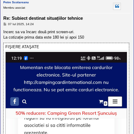
Petre Scolareanu
Membru asociat
Re: Subiect destinat situațiilor tehnice
M
07 Iul 2025, 14:24
e
s
Incerc sa va încarc două print screen-uri.
a
La cotizație prima data este 180 lei și apoi 150
j
FIŞIERE ATAŞATE