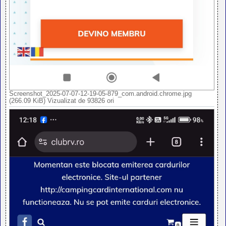
Screenshot_2025-07-07-12-19-05-879_com.android.chrome.jpg
(266.09 KiB) Vizualizat de 93826 ori