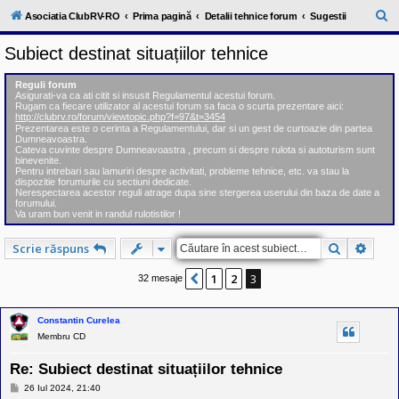
l
u
C
Asociatia ClubRV-RO
Prima pagină
Detalii tehnice forum
Sugestii
b
ă
R
Subiect destinat situațiilor tehnice
V
u
-
c
t
Reguli forum
o
Asigurati-va ca ati citit si insusit Regulamentul acestui forum.
a
m
Rugam ca fiecare utilizator al acestui forum sa faca o scurta prezentare aici:
u
http://clubrv.ro/forum/viewtopic.php?f=97&t=3454
r
n
Prezentarea este o cerinta a Regulamentului, dar si un gest de curtoazie din partea
Dumneavoastra.
i
e
Cateva cuvinte despre Dumneavoastra , precum si despre rulota si autoturism sunt
t
binevenite.
a
Pentru intrebari sau lamuriri despre activitati, probleme tehnice, etc. va stau la
t
dispozitie forumurile cu sectiuni dedicate.
e
Nerespectarea acestor reguli atrage dupa sine stergerea userului din baza de date a
a
forumului.
Va uram bun venit in randul rulotistilor !
p
o
s
Căutare
Căuta
Scrie răspuns
e
s
1
2
3
o
Anterior
32 mesaje
r
i
l
Constantin Curelea
o
Membru CD
r
d
e
Re: Subiect destinat situațiilor tehnice
r
M
u
26 Iul 2024, 21:40
e