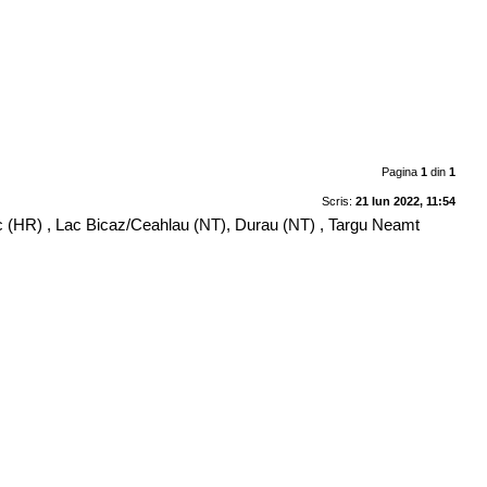
Pagina
1
din
1
Scris:
21 Iun 2022, 11:54
sec (HR) , Lac Bicaz/Ceahlau (NT), Durau (NT) , Targu Neamt