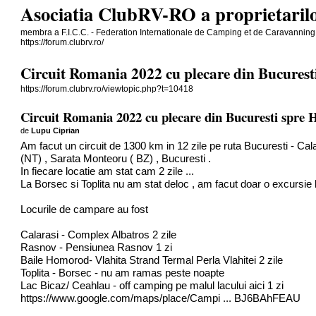
Asociatia ClubRV-RO a proprietarilo
membra a F.I.C.C. - Federation Internationale de Camping et de Caravanning
https://forum.clubrv.ro/
Circuit Romania 2022 cu plecare din Bucurest
https://forum.clubrv.ro/viewtopic.php?t=10418
Circuit Romania 2022 cu plecare din Bucuresti spre 
de
Lupu Ciprian
Am facut un circuit de 1300 km in 12 zile pe ruta Bucuresti - C
(NT) , Sarata Monteoru ( BZ) , Bucuresti .
In fiecare locatie am stat cam 2 zile ...
La Borsec si Toplita nu am stat deloc , am facut doar o excursie 
Locurile de campare au fost
Calarasi - Complex Albatros 2 zile
Rasnov - Pensiunea Rasnov 1 zi
Baile Homorod- Vlahita Strand Termal Perla Vlahitei 2 zile
Toplita - Borsec - nu am ramas peste noapte
Lac Bicaz/ Ceahlau - off camping pe malul lacului aici 1 zi
https://www.google.com/maps/place/Campi ... BJ6BAhFEAU