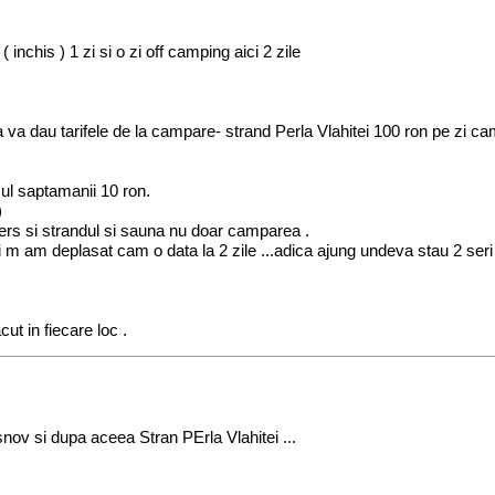
nchis ) 1 zi si o zi off camping aici 2 zile
pot sa va dau tarifele de la campare- strand Perla Vlahitei 100 ron pe
ul saptamanii 10 ron.
)
pers si strandul si sauna nu doar camparea .
i m am deplasat cam o data la 2 zile ...adica ajung undeva stau 2 seri
t in fiecare loc .
nov si dupa aceea Stran PErla Vlahitei ...