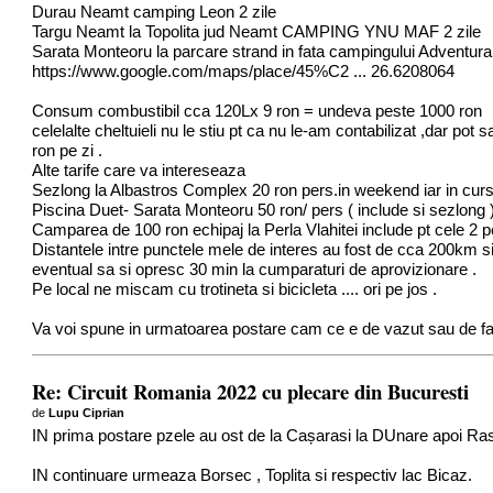
Durau Neamt camping Leon 2 zile
Targu Neamt la Topolita jud Neamt CAMPING YNU MAF 2 zile
Sarata Monteoru la parcare strand in fata campingului Adventura ( i
https://www.google.com/maps/place/45%C2 ... 26.6208064
Consum combustibil cca 120Lx 9 ron = undeva peste 1000 ron
celelalte cheltuieli nu le stiu pt ca nu le-am contabilizat ,dar 
ron pe zi .
Alte tarife care va intereseaza
Sezlong la Albastros Complex 20 ron pers.in weekend iar in curs
Piscina Duet- Sarata Monteoru 50 ron/ pers ( include si sezlong 
Camparea de 100 ron echipaj la Perla Vlahitei include pt cele 2 
Distantele intre punctele mele de interes au fost de cca 200km s
eventual sa si opresc 30 min la cumparaturi de aprovizionare .
Pe local ne miscam cu trotineta si bicicleta .... ori pe jos .
Va voi spune in urmatoarea postare cam ce e de vazut sau de facu
Re: Circuit Romania 2022 cu plecare din Bucuresti
de
Lupu Ciprian
IN prima postare pzele au ost de la Cașarasi la DUnare apoi Ras
IN continuare urmeaza Borsec , Toplita si respectiv lac Bicaz.