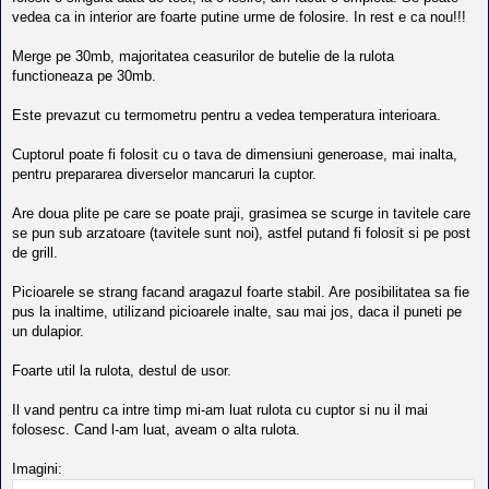
j
l
vedea ca in interior are foarte putine urme de folosire. In rest e ca nou!!!
o
t
e
Merge pe 30mb, majoritatea ceasurilor de butelie de la rulota
s
functioneaza pe 30mb.
i
a
u
Este prevazut cu termometru pentru a vedea temperatura interioara.
t
o
Cuptorul poate fi folosit cu o tava de dimensiuni generoase, mai inalta,
r
u
pentru prepararea diverselor mancaruri la cuptor.
l
o
Are doua plite pe care se poate praji, grasimea se scurge in tavitele care
t
e
se pun sub arzatoare (tavitele sunt noi), astfel putand fi folosit si pe post
d
de grill.
i
n
Picioarele se strang facand aragazul foarte stabil. Are posibilitatea sa fie
R
o
pus la inaltime, utilizand picioarele inalte, sau mai jos, daca il puneti pe
m
un dulapior.
a
n
i
Foarte util la rulota, destul de usor.
a
Il vand pentru ca intre timp mi-am luat rulota cu cuptor si nu il mai
folosesc. Cand l-am luat, aveam o alta rulota.
Imagini: