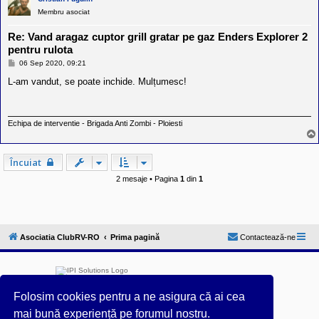
Membru asociat
Re: Vand aragaz cuptor grill gratar pe gaz Enders Explorer 2
pentru rulota
M
06 Sep 2020, 09:21
e
s
L-am vandut, se poate inchide. Mulțumesc!
a
j
Echipa de interventie - Brigada Anti Zombi - Ploiesti
Încuiat
2 mesaje • Pagina
1
din
1
Asociatia ClubRV-RO
Prima pagină
Contactează-ne
Folosim cookies pentru a ne asigura că ai cea
mai bună experiență pe forumul nostru.