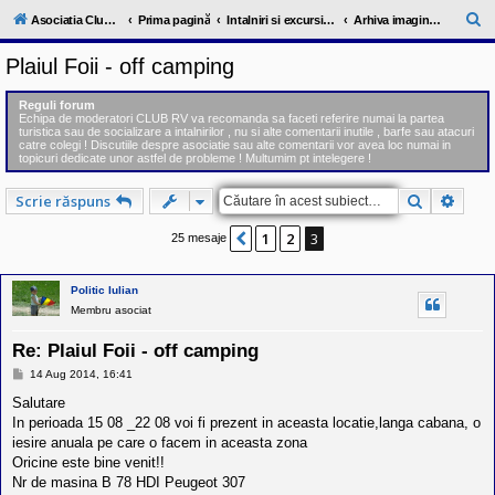
l
u
C
Asociatia ClubRV-RO
Prima pagină
Intalniri si excursii in cadrul comunitatii
Arhiva imagini , impresii de la intalniri 2013
b
ă
R
Plaiul Foii - off camping
V
u
-
c
t
Reguli forum
o
Echipa de moderatori CLUB RV va recomanda sa faceti referire numai la partea
a
m
turistica sau de socializare a intalnirilor , nu si alte comentarii inutile , barfe sau atacuri
u
catre colegi ! Discutiile despre asociatie sau alte comentarii vor avea loc numai in
r
n
topicuri dedicate unor astfel de probleme ! Multumim pt intelegere !
i
e
t
Căutare
Căuta
Scrie răspuns
a
t
e
1
2
3
Anterior
25 mesaje
a
p
o
Politic Iulian
s
Membru asociat
e
s
o
Re: Plaiul Foii - off camping
r
i
M
14 Aug 2014, 16:41
e
l
s
Salutare
o
a
r
In perioada 15 08 _22 08 voi fi prezent in aceasta locatie,langa cabana, o
j
d
iesire anuala pe care o facem in aceasta zona
e
Oricine este bine venit!!
r
Nr de masina B 78 HDI Peugeot 307
u