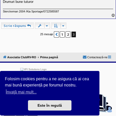
l
Drumuri bune tuturor
o
t
Sterckeman 2004 /Kia Sportage/0722585587
e
s
i
a
Scrie răspuns
u
t
o
1
2
3
Anterior
25 mesaje
r
u
l
o
t
e
Asociatia ClubRV-RO
Prima pagină
Contactează-ne
d
i
n
R
o
m
Folosim cookies pentru a ne asigura că ai cea
a
n
mai bună experiență pe forumul nostru.
i
a
Furnizat de
phpBB
® Forum Software © phpBB Limited
Învaţă mai mult...
Acest forum este întreținut tehnic de
IPI Solutions
&
phpBB România
Este în regulă
Style ProsilverSlideEdition created by Talk19Zehn OnGray-
Design.de & Style Updated by
Prosk8er
Confidențialitate
||
Termeni