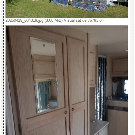
20260419_084819.jpg (3.06 MiB) Vizualizat de 76793 ori