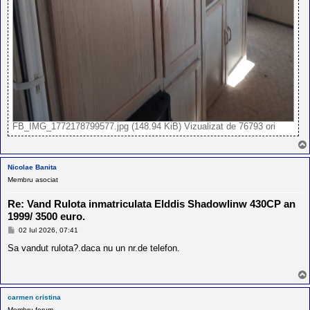
FB_IMG_1772178799577.jpg (148.94 KiB) Vizualizat de 76793 ori
Nicolae Banita
Membru asociat
Re: Vand Rulota inmatriculata Elddis Shadowlinw 430CP an
1999/ 3500 euro.
M
02 Iul 2026, 07:41
e
s
Sa vandut rulota?.daca nu un nr.de telefon.
a
j
carmen cristina
Membru forum