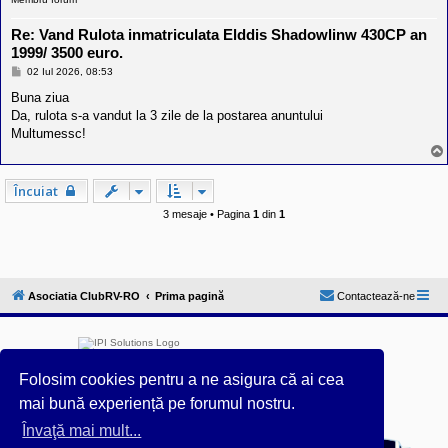
Re: Vand Rulota inmatriculata Elddis Shadowlinw 430CP an
1999/ 3500 euro.
M
02 Iul 2026, 08:53
e
s
Buna ziua
a
Da, rulota s-a vandut la 3 zile de la postarea anuntului
j
Multumessc!
Încuiat
3 mesaje • Pagina
1
din
1
Asociatia ClubRV-RO
Prima pagină
Contactează-ne
Folosim cookies pentru a ne asigura că ai cea
mai bună experiență pe forumul nostru.
Învaţă mai mult...
Furnizat de
phpBB
® Forum Software © phpBB Limited
Acest forum este întreținut tehnic de
IPI Solutions
&