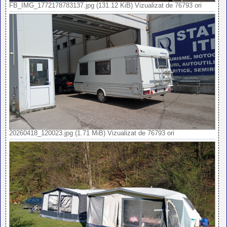
FB_IMG_1772178783137.jpg (131.12 KiB) Vizualizat de 76793 ori
20260418_120023.jpg (1.71 MiB) Vizualizat de 76793 ori