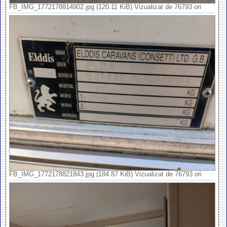
FB_IMG_1772178814902.jpg (120.11 KiB) Vizualizat de 76793 ori
FB_IMG_1772178821843.jpg (184.87 KiB) Vizualizat de 76793 ori