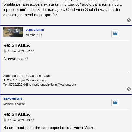
l
a
Shabla pe faleza...deja exista un mic ,,satuc" acolo,ca la romani cu ,,
o
j
t
inproprietariri" ...benzi de marcaj etc.Cand vii in Sabla tii varianta din
e
dreapta ,nu mergi drept spre far.
s
i
a
u
Lupu Ciprian
t
Membru CD
o
r
Re: SHABLA
u
l
M
23 Iun 2026, 22:34
o
e
s
Ai ceva poze?
t
a
e
j
d
i
n
Autorulota Ford Chausson Flash
R
IF 26 CIP Lupu Ciprian & Irina
o
Tel. 0722.227.048 e-mail: lupucipriann@yahoo.com
m
a
n
SERGHEIDIN
i
a
Membru asociat
Re: SHABLA
M
24 Iun 2026, 19:24
e
s
Nu am facut poze dar este copie fidela a Vamii Vechi.
a