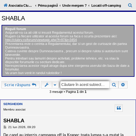
l
u
C
Asociatia ClubRV-RO
Prima pagină
Unde mergem ?
Locatii off-camping
b
ă
R
SHABLA
V
u
-
c
t
Reguli forum
o
Asigurati-va ca ati citit si insusit Regulamentul acestui forum.
a
m
Rugam ca fiecare utilizator al acestui forum sa faca o scurta prezentare aici:
u
http://clubrv.ro/forum/viewtopic.php?f=97&t=3454
r
n
Prezentarea este o cerinta a Regulamentului, dar si un gest de curtoazie din partea
Dumneavoastra.
i
e
Cateva cuvinte despre Dumneavoastra , precum si despre rulota si autoturism sunt
t
binevenite.
a
Pentru intrebari sau lamuriri despre activitati, probleme tehnice, etc. va stau la
t
dispozitie forumurile cu sectiuni dedicate.
e
Nerespectarea acestor reguli atrage dupa sine stergerea userului din baza de date a
a
forumului.
Va uram bun venit in randul rulotistilor !
p
o
s
Căutare
Căuta
Scrie răspuns
e
s
3 mesaje • Pagina
1
din
1
o
r
i
SERGHEIDIN
l
Membru asociat
o
r
SHABLA
d
e
M
21 Iun 2026, 09:20
r
e
u
s
De cand au interzis camparea off la Krapec,toata lumea s-a mutat la